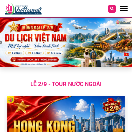
LỄ 2/9 - TOUR NƯỚC NGOÀI