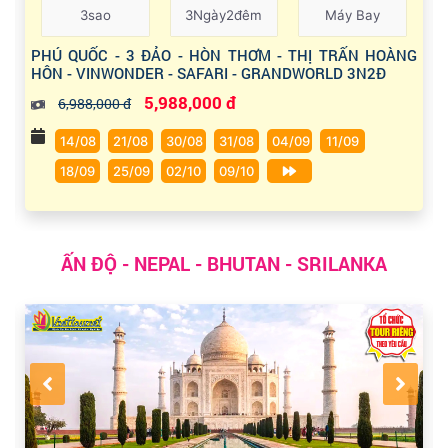
3sao
3Ngày2đêm
Máy Bay
PHÚ QUỐC - 3 ĐẢO - HÒN THƠM - THỊ TRẤN HOÀNG
HÔN - VINWONDER - SAFARI - GRANDWORLD 3N2Đ
5,988,000 đ
6,988,000 đ
14/08
21/08
30/08
31/08
04/09
11/09
18/09
25/09
02/10
09/10
ẤN ĐỘ - NEPAL - BHUTAN - SRILANKA