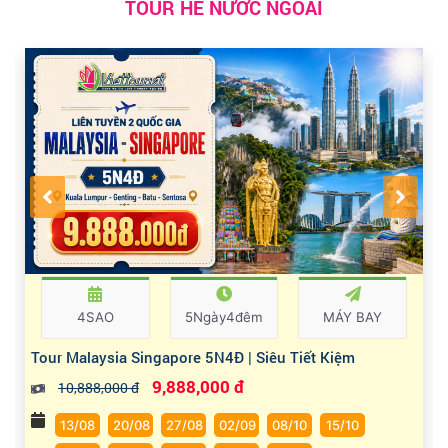
TOUR HÈ NƯỚC NGOÀI
4SAO
5Ngày4đêm
MÁY BAY
Tour Malaysia Singapore 5N4Đ | Siêu Tiết Kiệm
9,888,000 đ
10,888,000 đ
13/08
20/08
27/08
02/09
08/10
15/10