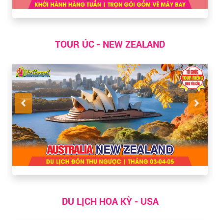
TOUR ÚC - NEW ZEALAND
DU LỊCH HOA KỲ - USA