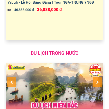
Yabuli - Lễ Hội Băng Đăng | Tour NGA-TRUNG 7N6Đ
36,888,000 đ
46,888,000 đ
DU LỊCH TRONG NƯỚC