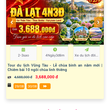
2-3sao
4Ngày3đêm
Xe du lịch đời mới
Tour du lịch Vũng Tàu - Lễ chùa bình an năm mới |
Chiêm bái 10 ngôi chùa linh thiêng
3,688,000 đ
4,688,000 đ
29/08
30/08