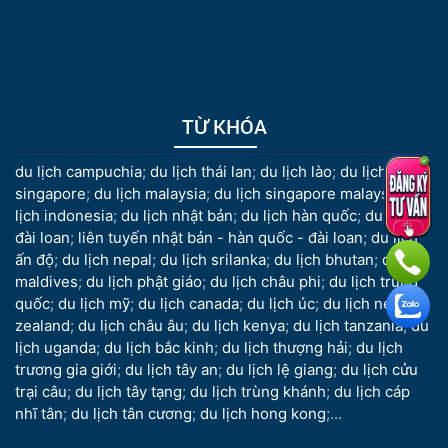
TỪ KHÓA
du lịch campuchia
;
du lịch thái lan
;
du lịch lào
;
du lịch
singapore
;
du lịch malaysia
;
du lịch singapore malaysia
;
du
lịch indonesia
;
du lịch nhật bản
;
du lịch hàn quốc
;
du lịch
đài loan
;
liên tuyến nhật bản - hàn quốc - đài loan
;
du lịch
ấn độ
;
du lịch nepal
;
du lịch srilanka
;
du lịch bhutan
;
du lịch
maldives
;
du lịch phật giáo
;
du lịch châu phi
;
du lịch trung
quốc
;
du lịch mỹ
;
du lịch canada
;
du lịch úc
;
du lịch new
zealand
;
du lịch châu âu
;
du lịch kenya
;
du lịch tanzania
;
du
lịch uganda
;
du lịch bắc kinh
;
du lịch thượng hải
;
du lịch
trương gia giới
;
du lịch tây an
;
du lịch lệ giang
;
du lịch cửu
trại câu
;
du lịch tây tạng
;
du lịch trùng khánh
;
du lịch cáp
nhĩ tân
;
du lịch tân cương
;
du lịch hong kong
;...