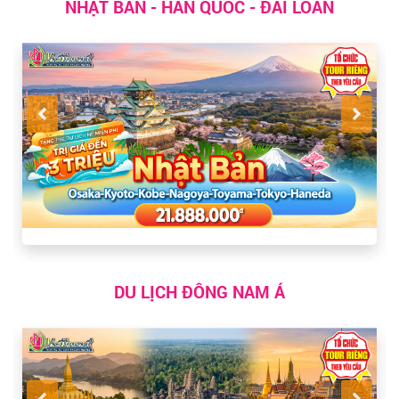
NHẬT BẢN - HÀN QUỐC - ĐÀI LOAN
DU LỊCH ĐÔNG NAM Á