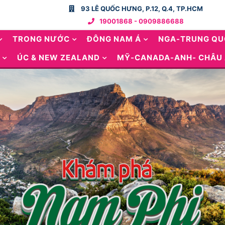
93 LÊ QUỐC HƯNG, P.12, Q.4, TP.HCM
19001868 - 0909886688
TRONG NƯỚC
ĐÔNG NAM Á
NGA-TRUNG Q
ÚC & NEW ZEALAND
MỸ-CANADA-ANH- CHÂU