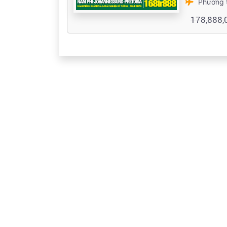
Phương 
178,888,