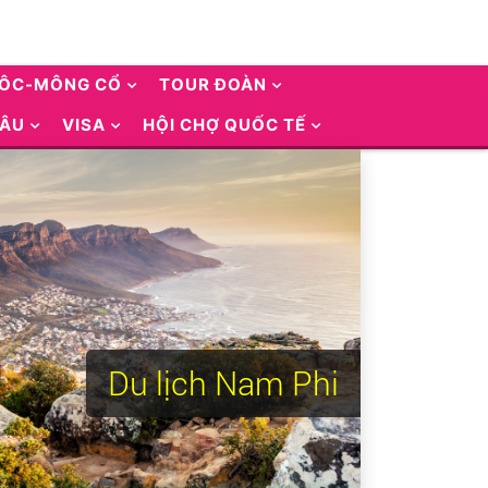
UÔC-MÔNG CỔ
TOUR ĐOÀN
 ÂU
VISA
HỘI CHỢ QUỐC TẾ
Du lịch Nam Phi