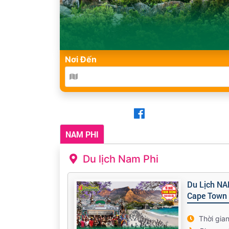
Nơi Đến
NAM PHI
Du lịch Nam Phi
Du Lịch NA
Cape Town
Thời gia