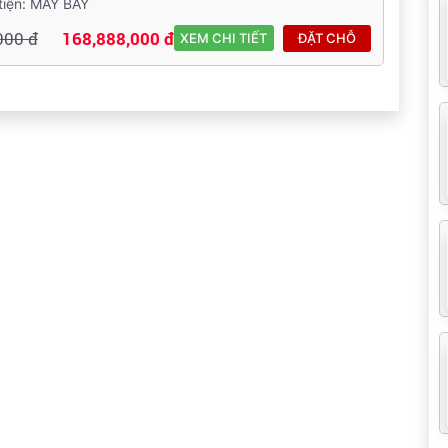
tiện: MÁY BAY
000 đ
168,888,000 đ
XEM CHI TIẾT
ĐẶT CHỖ