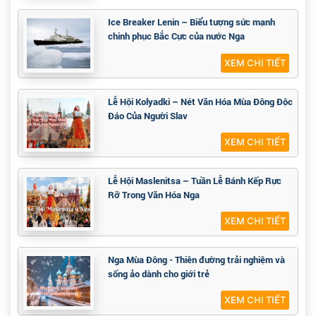
Ice Breaker Lenin – Biểu tượng sức mạnh
chinh phục Bắc Cực của nước Nga
XEM CHI TIẾT
Lễ Hội Kolyadki – Nét Văn Hóa Mùa Đông Độc
Đáo Của Người Slav
XEM CHI TIẾT
Lễ Hội Maslenitsa – Tuần Lễ Bánh Kếp Rực
Rỡ Trong Văn Hóa Nga
XEM CHI TIẾT
Nga Mùa Đông - Thiên đường trải nghiệm và
sống ảo dành cho giới trẻ
XEM CHI TIẾT