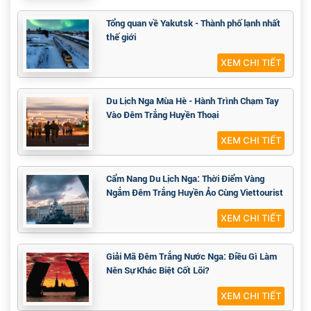
Tổng quan về Yakutsk - Thành phố lạnh nhất
thế giới
XEM CHI TIẾT
Du Lịch Nga Mùa Hè - Hành Trình Chạm Tay
Vào Đêm Trắng Huyền Thoại
XEM CHI TIẾT
Cẩm Nang Du Lịch Nga: Thời Điểm Vàng
Ngắm Đêm Trắng Huyền Ảo Cùng Viettourist
XEM CHI TIẾT
Giải Mã Đêm Trắng Nước Nga: Điều Gì Làm
Nên Sự Khác Biệt Cốt Lõi?
XEM CHI TIẾT