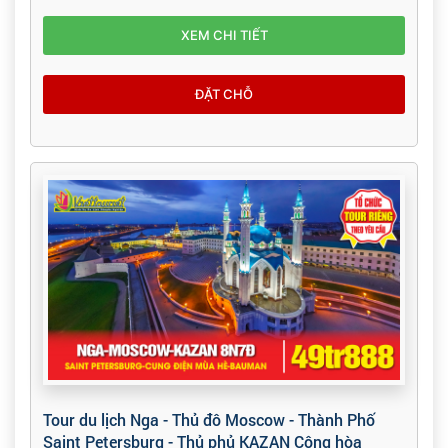
XEM CHI TIẾT
ĐẶT CHỖ
Tour du lịch Nga - Thủ đô Moscow - Thành Phố
Saint Petersburg - Thủ phủ KAZAN Cộng hòa