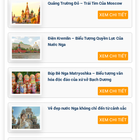
Quảng Trường Đỏ – Trái Tim Của Moscow
XEM CHI TIẾT
Điện Kremlin – Biểu Tượng Quyền Lực Của
Nước Nga
XEM CHI TIẾT
Búp Bê Nga Matryoshka – Biểu tượng văn
hóa độc đáo của xứ sở Bạch Dương
XEM CHI TIẾT
Vẻ đẹp nước Nga không chỉ đến từ cảnh sắc
XEM CHI TIẾT