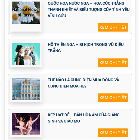
QUỐC HOA NƯỚC NGA – HOA CÚC TRẮNG
THANH KHIẾT VÀ BIỂU TƯỢNG CỦA TÌNH YÊU
VĨNH CỬU
XEM CHI TIẾT
HỒ THIÊN NGA – BI KỊCH TRONG VŨ ĐIỆU
TRẮNG
XEM CHI TIẾT
THẾ NÀO LÀ CUNG ĐIỆN MÙA ĐÔNG VÀ
CUNG ĐIỆN MÙA HÈ?
XEM CHI TIẾT
KẸP HẠT DẺ – BẢN HÒA ÂM CỦA GIÁNG
SINH VÀ GIẤC MƠ
XEM CHI TIẾT