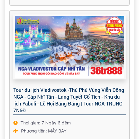
Tour du lịch Vladivostok -Thủ Phủ Vùng Viễn Đông
NGA - Cáp Nhĩ Tân - Làng Tuyết Cổ Tích - Khu du
lịch Yabuli - Lễ Hội Băng Đăng | Tour NGA-TRUNG
7N6Đ
Thời gian: 7 Ngày 6 đêm
Phương tiện: MÁY BAY