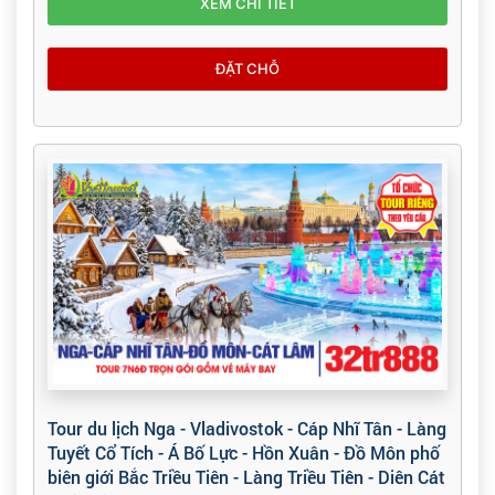
XEM CHI TIẾT
ĐẶT CHỖ
Tour du lịch Nga - Vladivostok - Cáp Nhĩ Tân - Làng
Tuyết Cổ Tích - Á Bố Lực - Hồn Xuân - Đồ Môn phố
biên giới Bắc Triều Tiên - Làng Triều Tiên - Diên Cát