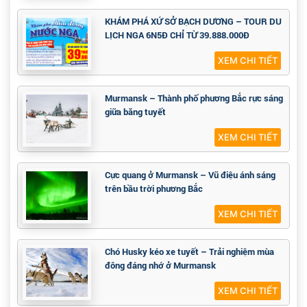
KHÁM PHÁ XỨ SỞ BẠCH DƯƠNG – TOUR DU
LỊCH NGA 6N5Đ CHỈ TỪ 39.888.000Đ
XEM CHI TIẾT
Murmansk – Thành phố phương Bắc rực sáng
giữa băng tuyết
XEM CHI TIẾT
Cực quang ở Murmansk – Vũ điệu ánh sáng
trên bầu trời phương Bắc
XEM CHI TIẾT
Chó Husky kéo xe tuyết – Trải nghiệm mùa
đông đáng nhớ ở Murmansk
XEM CHI TIẾT