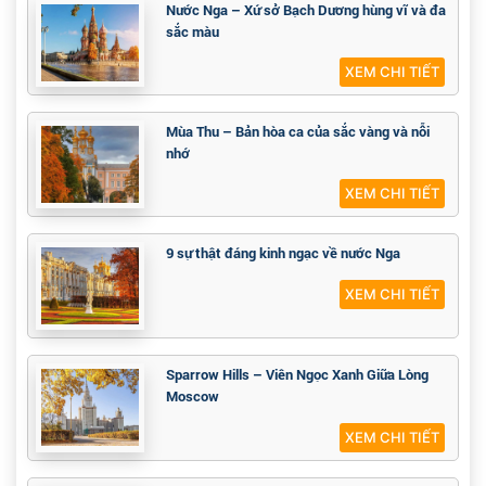
Nước Nga – Xứ sở Bạch Dương hùng vĩ và đa
sắc màu
XEM CHI TIẾT
Mùa Thu – Bản hòa ca của sắc vàng và nỗi
nhớ
XEM CHI TIẾT
9 sự thật đáng kinh ngạc về nước Nga
XEM CHI TIẾT
Sparrow Hills – Viên Ngọc Xanh Giữa Lòng
Moscow
XEM CHI TIẾT