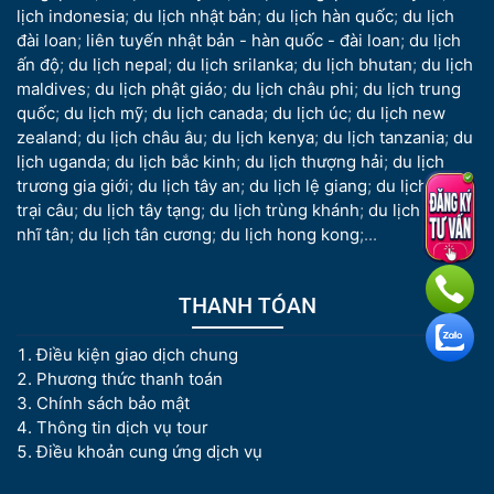
lịch indonesia
;
du lịch nhật bản
;
du lịch hàn quốc
;
du lịch
đài loan
;
liên tuyến nhật bản - hàn quốc - đài loan
;
du lịch
ấn độ
;
du lịch nepal
;
du lịch srilanka
;
du lịch bhutan
;
du lịch
maldives
;
du lịch phật giáo
;
du lịch châu phi
;
du lịch trung
quốc
;
du lịch mỹ
;
du lịch canada
;
du lịch úc
;
du lịch new
zealand
;
du lịch châu âu
;
du lịch kenya
;
du lịch tanzania
;
du
lịch uganda
;
du lịch bắc kinh
;
du lịch thượng hải
;
du lịch
trương gia giới
;
du lịch tây an
;
du lịch lệ giang
;
du lịch cửu
trại câu
;
du lịch tây tạng
;
du lịch trùng khánh
;
du lịch cáp
nhĩ tân
;
du lịch tân cương
;
du lịch hong kong
;...
THANH TÓAN
Điều kiện giao dịch chung
Phương thức thanh toán
Chính sách bảo mật
Thông tin dịch vụ tour
Điều khoản cung ứng dịch vụ