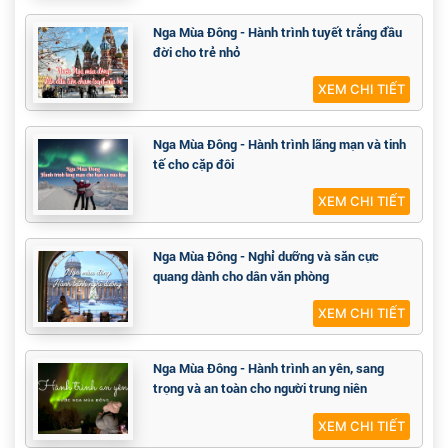
Nga Mùa Đông - Hành trình tuyết trắng đầu
đời cho trẻ nhỏ
XEM CHI TIẾT
Nga Mùa Đông - Hành trình lãng mạn và tinh
tế cho cặp đôi
XEM CHI TIẾT
Nga Mùa Đông - Nghỉ dưỡng và săn cực
quang dành cho dân văn phòng
XEM CHI TIẾT
Nga Mùa Đông - Hành trình an yên, sang
trọng và an toàn cho người trung niên
XEM CHI TIẾT