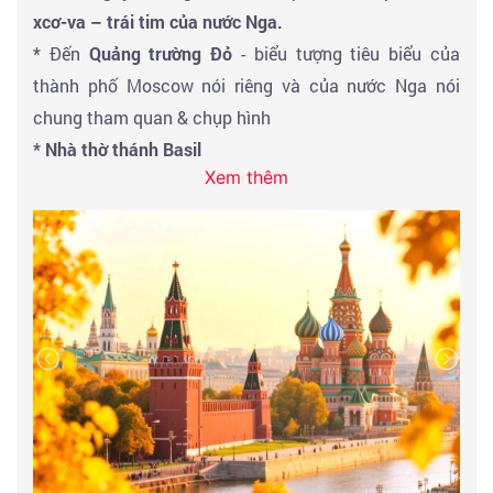
xcơ-va – trái tim của nước Nga.
* Đến
Quảng trường Đỏ
- biểu tượng tiêu biểu của
thành phố Moscow nói riêng và của nước Nga nói
chung tham quan & chụp hình
* Nhà thờ thánh Basil
Xem thêm
* Lăng Lenin (Nếu mở cửa đoàn sẽ vào Lăng Viếng)
* Vườn hoa Alexandrovskiy.
* Trung tâm bách hóa GUM
* Đường đi bộ Nikolskaya
*
Trải nghiệm các phương tiện công cộng, tàu điện
tham quan các Ga tàu điện ngầm đẹp nhất thủ đô
–
được mệnh danh cung điện trong lòng đất, mỗi ga tàu
có lối kiến trúc riêng và câu chuyện riêng.
Đoàn tự do
thưởng thức bữa trưa nhiều lựa chọn tại trung tâm
thương mại tráng lệ hay tại các quán caffee phong