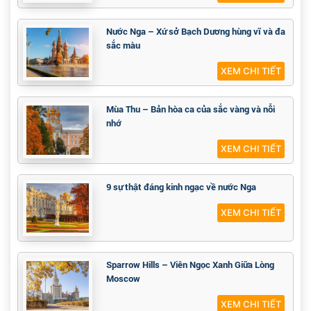
Nước Nga – Xứ sở Bạch Dương hùng vĩ và đa
sắc màu
XEM CHI TIẾT
Mùa Thu – Bản hòa ca của sắc vàng và nỗi
nhớ
XEM CHI TIẾT
9 sự thật đáng kinh ngạc về nước Nga
XEM CHI TIẾT
Sparrow Hills – Viên Ngọc Xanh Giữa Lòng
Moscow
XEM CHI TIẾT