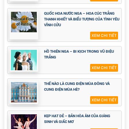
QUỐC HOA NƯỚC NGA – HOA CÚC TRẮNG
THANH KHIẾT VÀ BIỂU TƯỢNG CỦA TÌNH YÊU
VĨNH CỬU
XEM CHI TIẾT
HỒ THIÊN NGA – BI KỊCH TRONG VŨ ĐIỆU
TRẮNG
XEM CHI TIẾT
THẾ NÀO LÀ CUNG ĐIỆN MÙA ĐÔNG VÀ
CUNG ĐIỆN MÙA HÈ?
XEM CHI TIẾT
KẸP HẠT DẺ – BẢN HÒA ÂM CỦA GIÁNG
SINH VÀ GIẤC MƠ