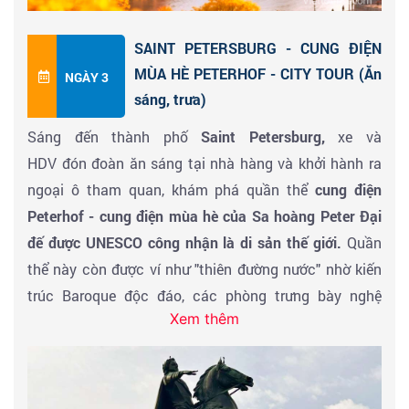
cách Nga - Âu.
SAINT PETERSBURG - CUNG ĐIỆN
Buổi chiều đoàn tiếp tục tham quan
Điện Kremli
(
Điện
MÙA HÈ PETERHOF - CITY TOUR (Ăn
NGÀY 3
Kremlin thường đóng cửa vào thứ Năm ) : Điện Kremlin
sáng, trưa)
từng là nơi ở của các Sa hoàng và hiện nay là nơi làm
Sáng đến thành phố
Saint Petersburg,
xe và
việc chính thức của Tổng thống, mặc dù Tổng thống
HDV đón đoàn ăn sáng tại nhà hàng và khởi hành ra
không sống ở Điện Kremlin & Nơi có bảo tàng Kremlin
ngoại ô tham quan, khám phá quần thể
cung điện
Armory.
Viettourist tặng Quý khách vé tham quan
Peterhof - cung điện mùa hè của Sa hoàng Peter Đại
khuôn viên Điện Kremlin & Quảng trường Nhà thờ bao
đế được UNESCO công nhận là di sản thế giới.
Quần
gồm:
thể này còn được ví như "thiên đường nước" nhờ kiến
trúc Baroque độc đáo, các phòng trưng bày nghệ
*Quảng trường Nhà thờ
- một quần thể ngoạn mục
Xem thêm
thuật và bố cục cảnh quan hài hòa, tạo nên một
gồm 4 nhà thờ lớn nằm trong cùng một quảng trường.
không gian vừa sang trọng vừa thư giãn. Quý khách
Quảng trường này nổi tiếng là nơi diễn ra lễ đăng
thoả sức khám phá (
Viettourist tặng vé tham quan
quang và lễ tang của tất cả các Sa hoàng Nga. Ngày
cho du khách
) tham quan trọn vẹn quần thể bao
nay, nơi đây được sử dụng làm nơi tổ chức lễ nhậm