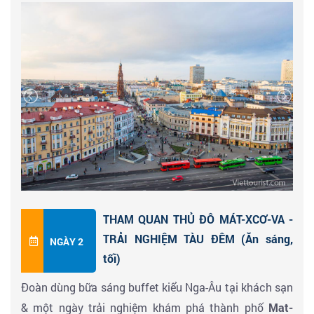
đón đoàn đưa về khách sạn và dùng bữa tối tại nhà
hàng . Nghỉ ngơi tại khách sạn 3 sao trung tâm thủ đô
Matxcơva.
THAM QUAN THỦ ĐÔ MÁT-XCƠ-VA -
TRẢI NGHIỆM TÀU ĐÊM (Ăn sáng,
NGÀY 2
tối)
Đoàn dùng bữa sáng buffet kiểu Nga-Âu tại khách sạn
& một ngày trải nghiệm khám phá thành phố
Mat-