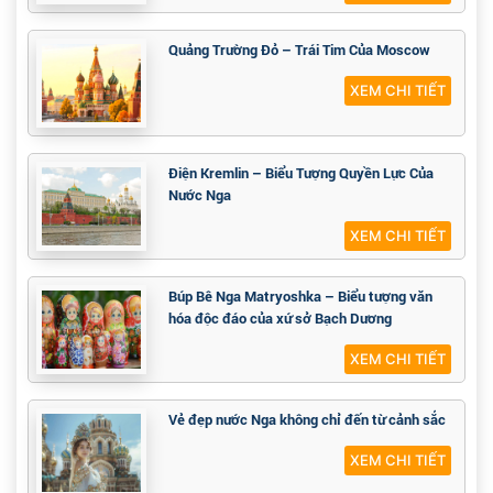
Quảng Trường Đỏ – Trái Tim Của Moscow
XEM CHI TIẾT
Điện Kremlin – Biểu Tượng Quyền Lực Của
Nước Nga
XEM CHI TIẾT
Búp Bê Nga Matryoshka – Biểu tượng văn
hóa độc đáo của xứ sở Bạch Dương
XEM CHI TIẾT
Vẻ đẹp nước Nga không chỉ đến từ cảnh sắc
XEM CHI TIẾT