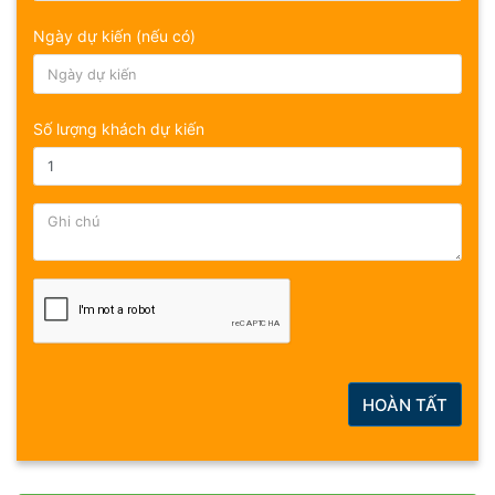
Ngày dự kiến (nếu có)
Số lượng khách dự kiến
HOÀN TẤT