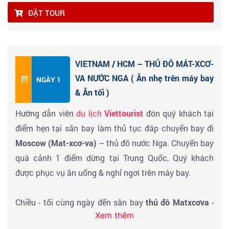
ĐẶT TOUR
VIETNAM / HCM – THỦ ĐÔ MÁT-XCƠ-
VA NƯỚC NGA ( Ăn nhẹ trên máy bay
NGÀY 1
& Ăn tối )
Hướng dẫn viên
du lịch
Viettourist
đón quý khách tại
điểm hẹn tại sân bay làm thủ tục đáp chuyến bay đi
Moscow (Mat-xcơ-va)
– thủ đô nước Nga. Chuyến bay
quá cảnh 1 điểm dừng tại Trung Quốc, Quý khách
được phục vụ ăn uống & nghỉ ngơi trên máy bay.
Chiều - tối cùng ngày đến sân bay
thủ đô Matxcơva
-
Xem thêm
Đoàn làm thủ tục nhập cảnh. Xe và HDV địa phương