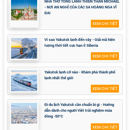
NHÀ THỜ TỔNG LÃNH THIÊN THẦN MICHAEL
- NƠI AN NGHỈ CỦA CÁC SA HOÀNG NGA VĨ
ĐẠI
XEM CHI TIẾT
Vì sao Yakutsk lạnh đến vậy - Giải mã hiện
tượng thời tiết cực hạn ở Siberia
XEM CHI TIẾT
Yakutsk lạnh cỡ nào - Khám phá thành phố
lạnh nhất thế giới
XEM CHI TIẾT
Đi du lịch Yakutsk cần chuẩn bị gì - Hướng
dẫn dành cho người Việt trải nghiệm mùa
đông -50°C
XEM CHI TIẾT