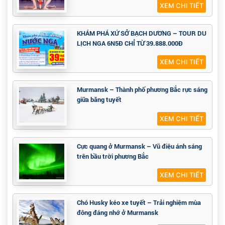
XEM CHI TIẾT
KHÁM PHÁ XỨ SỞ BẠCH DƯƠNG – TOUR DU
LỊCH NGA 6N5Đ CHỈ TỪ 39.888.000Đ
XEM CHI TIẾT
Murmansk – Thành phố phương Bắc rực sáng
giữa băng tuyết
XEM CHI TIẾT
Cực quang ở Murmansk – Vũ điệu ánh sáng
trên bầu trời phương Bắc
XEM CHI TIẾT
Chó Husky kéo xe tuyết – Trải nghiệm mùa
đông đáng nhớ ở Murmansk