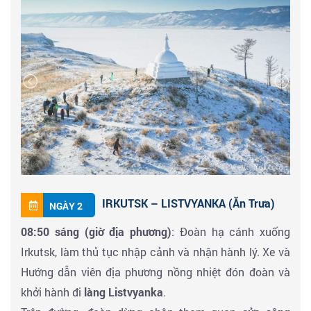
Chi tiết chuyến bay:
VJ 3948
(SGN - PKX): 18:05 - 00:05
S7 6312
(PKX - IKT): 05:35 - 08:50
IRKUTSK – LISTVYANKA (Ăn Trưa)
NGÀY 2
08:50 sáng (giờ địa phương)
: Đoàn hạ cánh xuống
Irkutsk, làm thủ tục nhập cảnh và nhận hành lý. Xe và
Hướng dẫn viên địa phương nồng nhiệt đón đoàn và
khởi hành đi
làng Listvyanka
.