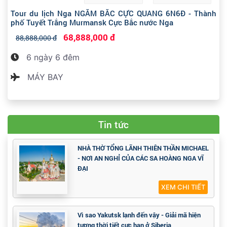
Tour du lịch Nga NGẮM BẮC CỰC QUANG 6N6Đ - Thành
phố Tuyết Trắng Murmansk Cực Bắc nước Nga
68,888,000 đ
88,888,000 đ
6 ngày 6 đêm
MÁY BAY
Tin tức
NHÀ THỜ TỔNG LÃNH THIÊN THẦN MICHAEL
- NƠI AN NGHỈ CỦA CÁC SA HOÀNG NGA VĨ
ĐẠI
XEM CHI TIẾT
Vì sao Yakutsk lạnh đến vậy - Giải mã hiện
tượng thời tiết cực hạn ở Siberia