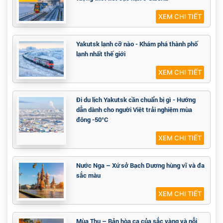
XEM CHI TIẾT
Yakutsk lạnh cỡ nào - Khám phá thành phố
lạnh nhất thế giới
XEM CHI TIẾT
Đi du lịch Yakutsk cần chuẩn bị gì - Hướng
dẫn dành cho người Việt trải nghiệm mùa
đông -50°C
XEM CHI TIẾT
Nước Nga – Xứ sở Bạch Dương hùng vĩ và đa
sắc màu
XEM CHI TIẾT
Mùa Thu – Bản hòa ca của sắc vàng và nỗi