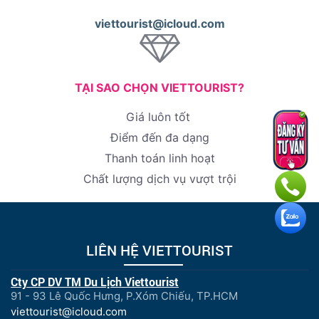
viettourist@icloud.com
TẠI SAO CHỌN VIETTOURIST?
Giá luôn tốt
Điểm đến đa dạng
Thanh toán linh hoạt
Chất lượng dịch vụ vượt trội
LIÊN HỆ VIETTOURIST
Cty CP DV TM Du Lịch Viettourist
91 - 93 Lê Quốc Hưng, P.Xóm Chiếu, TP.HCM
viettourist@icloud.com