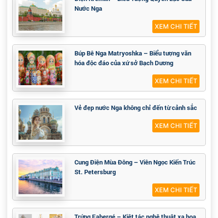
Nước Nga
XEM CHI TIẾT
Búp Bê Nga Matryoshka – Biểu tượng văn
hóa độc đáo của xứ sở Bạch Dương
XEM CHI TIẾT
Vẻ đẹp nước Nga không chỉ đến từ cảnh sắc
XEM CHI TIẾT
Cung Điện Mùa Đông – Viên Ngọc Kiến Trúc
St. Petersburg
XEM CHI TIẾT
Trứng Fabergé – Kiệt tác nghệ thuật xa hoa