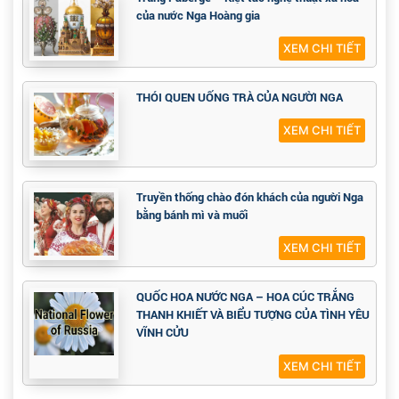
của nước Nga Hoàng gia
XEM CHI TIẾT
THÓI QUEN UỐNG TRÀ CỦA NGƯỜI NGA
XEM CHI TIẾT
Truyền thống chào đón khách của người Nga
bằng bánh mì và muối
XEM CHI TIẾT
QUỐC HOA NƯỚC NGA – HOA CÚC TRẮNG
THANH KHIẾT VÀ BIỂU TƯỢNG CỦA TÌNH YÊU
VĨNH CỬU
XEM CHI TIẾT