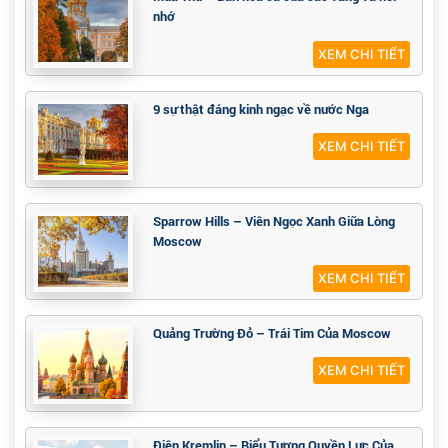
nhớ
XEM CHI TIẾT
9 sự thật đáng kinh ngạc về nước Nga
XEM CHI TIẾT
Sparrow Hills – Viên Ngọc Xanh Giữa Lòng
Moscow
XEM CHI TIẾT
Quảng Trường Đỏ – Trái Tim Của Moscow
XEM CHI TIẾT
Điện Kremlin – Biểu Tượng Quyền Lực Của