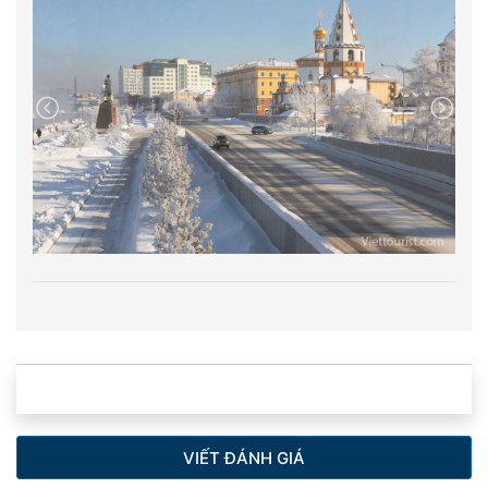
đoàn Viettourist nồng nhiệt chào tạm biệt, gửi lời cảm
ơn chân thành vì Quý khách đã tin tưởng và đồng
hành. Hẹn gặp lại Quý khách trên những nẻo đường
khám phá mới, tuyệt vời hơn nữa trong các chuyến
tour tiếp theo cùng Viettourist!
VIẾT ĐÁNH GIÁ