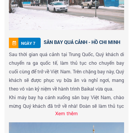
Tối:
Quý khách dùng bữa tối tại nhà hàng.
Nam. Hành trình bay của chúng ta sẽ quá cảnh 01
Nghỉ đêm:
Tại Olkhon.
điểm dừng tại Trung Quốc. Quý khách sẽ được phục
vụ các bữa ăn và nghỉ ngơi trên máy bay, mang theo
những ký ức tuyệt đẹp về "trái tim băng giá của
Siberia".
SÂN BAY QUÁ CẢNH - HỒ CHI MINH
NGÀY 7
Chi tiết chuyến bay:
Chặng 3 (S7 6311):
Irkutsk (IKT) 01:45 – Bắc Kinh
Sau thời gian quá cảnh tại Trung Quốc, Quý khách di
(PEK) 04:45
(Đoàn hạ cánh tại Bắc Kinh và có một ngày
chuyển ra ga quốc tế, làm thủ tục cho chuyến bay
dài quá cảnh tại đây.)
cuối cùng để trở về Việt Nam. Trên chặng bay này, Quý
Chặng 4 (VJ 3949):
Bắc Kinh (PEK) 01:05 – TP. Hồ Chí
khách sẽ được phục vụ bữa ăn và nghỉ ngơi, mang
Minh (SGN) 05:10
(Chuyến bay khởi hành vào rạng
theo vô vàn kỷ niệm về hành trình Baikal vừa qua.
sáng ngày hôm sau của ngày quá cảnh).
Khi máy bay hạ cánh xuống sân bay Việt Nam, chào
mừng Quý khách đã trở về nhà! Đoàn sẽ làm thủ tục
Xem thêm
nhập cảnh và nhận lại hành lý cá nhân.
Hành trình chinh phục "Trái tim băng giá Siberia" – Hồ
Baikal mùa đông – đã chính thức khép lại. Trưởng