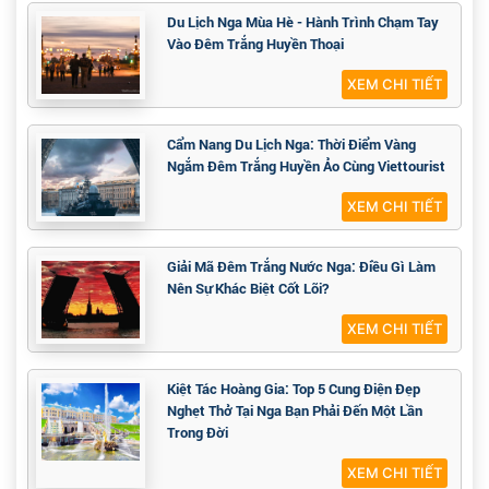
Du Lịch Nga Mùa Hè - Hành Trình Chạm Tay
Vào Đêm Trắng Huyền Thoại
XEM CHI TIẾT
Cẩm Nang Du Lịch Nga: Thời Điểm Vàng
Ngắm Đêm Trắng Huyền Ảo Cùng Viettourist
XEM CHI TIẾT
Giải Mã Đêm Trắng Nước Nga: Điều Gì Làm
Nên Sự Khác Biệt Cốt Lõi?
XEM CHI TIẾT
Kiệt Tác Hoàng Gia: Top 5 Cung Điện Đẹp
Nghẹt Thở Tại Nga Bạn Phải Đến Một Lần
Trong Đời
XEM CHI TIẾT