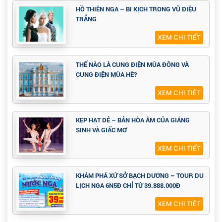
HỒ THIÊN NGA – BI KỊCH TRONG VŨ ĐIỆU
TRẮNG
XEM CHI TIẾT
THẾ NÀO LÀ CUNG ĐIỆN MÙA ĐÔNG VÀ
CUNG ĐIỆN MÙA HÈ?
XEM CHI TIẾT
KẸP HẠT DẺ – BẢN HÒA ÂM CỦA GIÁNG
SINH VÀ GIẤC MƠ
XEM CHI TIẾT
KHÁM PHÁ XỨ SỞ BẠCH DƯƠNG – TOUR DU
LỊCH NGA 6N5Đ CHỈ TỪ 39.888.000Đ
XEM CHI TIẾT