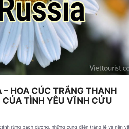
 – HOA CÚC TRẮNG THANH
G CỦA TÌNH YÊU VĨNH CỬU
cánh rừng bạch dương, những cung điện tráng lệ và nền v