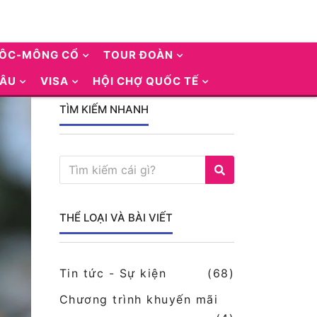
UÔC-MÔNG CỔ
TOUR ĐOÀN
 ÂU
VISA
HỘI CHỢ QUỐC TẾ
TÌM KIẾM NHANH
THỂ LOẠI VÀ BÀI VIẾT
Tin tức - Sự kiện
(68)
Chương trình khuyến mãi