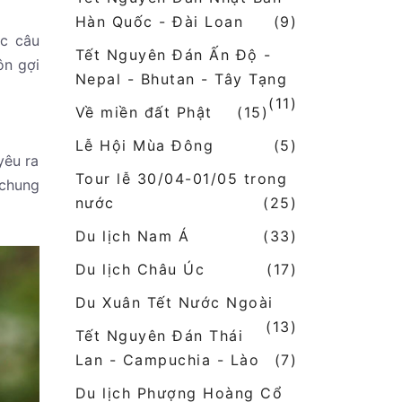
Hàn Quốc - Đài Loan
(9)
ác câu
Tết Nguyên Đán Ấn Độ -
ôn gợi
Nepal - Bhutan - Tây Tạng
(11)
Về miền đất Phật
(15)
Lễ Hội Mùa Đông
(5)
yêu ra
Tour lễ 30/04-01/05 trong
 chung
nước
(25)
Du lịch Nam Á
(33)
Du lịch Châu Úc
(17)
Du Xuân Tết Nước Ngoài
(13)
Tết Nguyên Đán Thái
Lan - Campuchia - Lào
(7)
Du lịch Phượng Hoàng Cổ