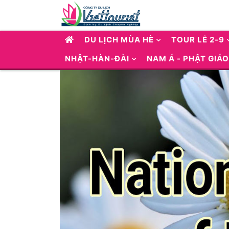
DU LỊCH MÙA HÈ
TOUR LỄ 2-9
NHẬT-HÀN-ĐÀI
NAM Á - PHẬT GIÁO