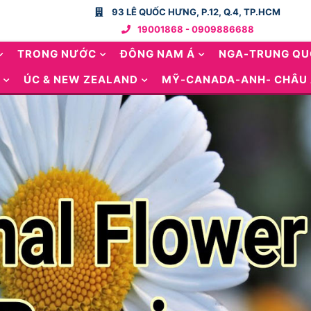
93 LÊ QUỐC HƯNG, P.12, Q.4, TP.HCM
19001868 - 0909886688
TRONG NƯỚC
ĐÔNG NAM Á
NGA-TRUNG Q
ÚC & NEW ZEALAND
MỸ-CANADA-ANH- CHÂU