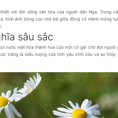
thiết với đời sống văn hóa của người dân Nga. Trong c
họa, hình ảnh bông cúc nhỏ bé giữa đồng cỏ mênh mông lu
c.
hĩa sâu sắc
giọt nước mắt hóa thành hoa của một cô gái chờ đợi người 
cúc trắng là biểu tượng của tình yêu vĩnh cửu và sự thủy