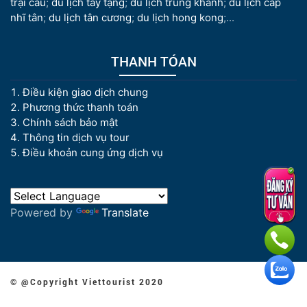
trại câu
;
du lịch tây tạng
;
du lịch trùng khánh
;
du lịch cáp
nhĩ tân
;
du lịch tân cương
;
du lịch hong kong
;...
THANH TÓAN
Điều kiện giao dịch chung
Phương thức thanh toán
Chính sách bảo mật
Thông tin dịch vụ tour
Điều khoản cung ứng dịch vụ
Powered by
Translate
© @Copyright Viettourist 2020