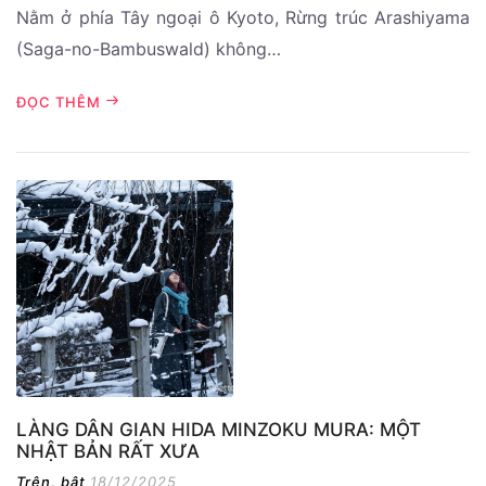
Nằm ở phía Tây ngoại ô Kyoto, Rừng trúc Arashiyama
(Saga-no-Bambuswald) không…
ĐỌC THÊM
LÀNG DÂN GIAN HIDA MINZOKU MURA: MỘT
NHẬT BẢN RẤT XƯA
Trên, bật
18/12/2025