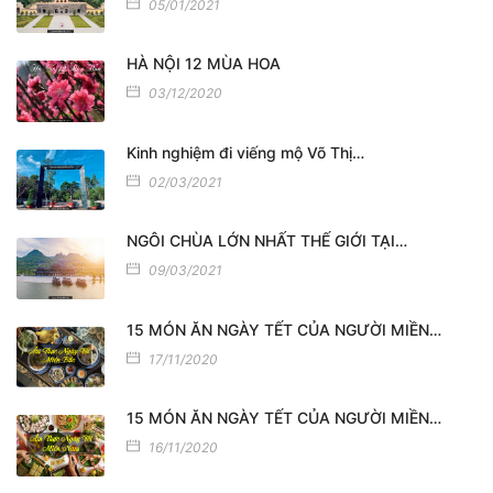
05/01/2021
HÀ NỘI 12 MÙA HOA
03/12/2020
Kinh nghiệm đi viếng mộ Võ Thị…
02/03/2021
NGÔI CHÙA LỚN NHẤT THẾ GIỚI TẠI…
09/03/2021
15 MÓN ĂN NGÀY TẾT CỦA NGƯỜI MIỀN…
17/11/2020
15 MÓN ĂN NGÀY TẾT CỦA NGƯỜI MIỀN…
16/11/2020