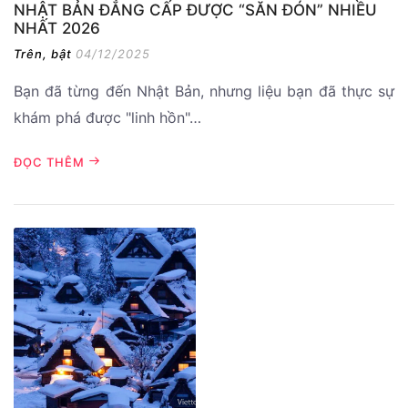
NHẬT BẢN ĐẲNG CẤP ĐƯỢC “SĂN ĐÓN” NHIỀU
NHẤT 2026
Trên, bật
04/12/2025
Bạn đã từng đến Nhật Bản, nhưng liệu bạn đã thực sự
khám phá được "linh hồn"…
ĐỌC THÊM