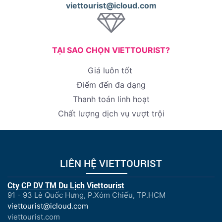
viettourist@icloud.com
TẠI SAO CHỌN VIETTOURIST?
Giá luôn tốt
Điểm đến đa dạng
Thanh toán linh hoạt
Chất lượng dịch vụ vượt trội
LIÊN HỆ VIETTOURIST
Cty CP DV TM Du Lịch Viettourist
91 - 93 Lê Quốc Hưng, P.Xóm Chiếu, TP.HCM
viettourist@icloud.com
viettourist.com