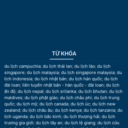
TỪ KHÓA
du lịch campuchia
;
du lịch thái lan
;
du lịch lào
;
du lịch
singapore
;
du lịch malaysia
;
du lịch singapore malaysia
;
du
lịch indonesia
;
du lịch nhật bản
;
du lịch hàn quốc
;
du lịch
đài loan
;
liên tuyến nhật bản - hàn quốc - đài loan
;
du lịch
ấn độ
;
du lịch nepal
;
du lịch srilanka
;
du lịch bhutan
;
du lịch
maldives
;
du lịch phật giáo
;
du lịch châu phi
;
du lịch trung
quốc
;
du lịch mỹ
;
du lịch canada
;
du lịch úc
;
du lịch new
zealand
;
du lịch châu âu
;
du lịch kenya
;
du lịch tanzania
;
du
lịch uganda
;
du lịch bắc kinh
;
du lịch thượng hải
;
du lịch
trương gia giới
;
du lịch tây an
;
du lịch lệ giang
;
du lịch cửu