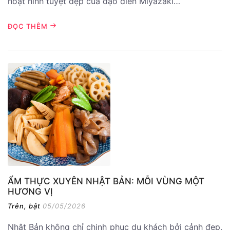
hoạt hình tuyệt đẹp của đạo diễn Miyazaki…
ĐỌC THÊM
ẨM THỰC XUYÊN NHẬT BẢN: MỖI VÙNG MỘT
HƯƠNG VỊ
Trên, bật
05/05/2026
Nhật Bản không chỉ chinh phục du khách bởi cảnh đẹp,