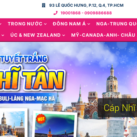
93 LÊ QUỐC HƯNG, P.12, Q.4, TP.HCM
19001868 - 0909886688
TRONG NƯỚC
ĐÔNG NAM Á
NGA-TRUNG Q
ÚC & NEW ZEALAND
MỸ-CANADA-ANH- CHÂU
Cáp Nhĩ 