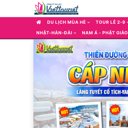
DU LỊCH MÙA HÈ
TOUR LỄ 2-9
NHẬT-HÀN-ĐÀI
NAM Á - PHẬT GIÁO