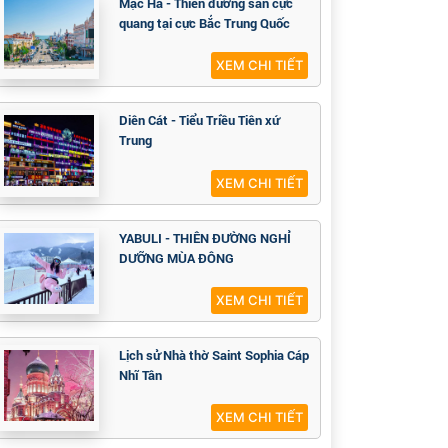
Mạc Hà - Thiên đường săn cực
quang tại cực Bắc Trung Quốc
XEM CHI TIẾT
Diên Cát - Tiểu Triều Tiên xứ
Trung
XEM CHI TIẾT
YABULI - THIÊN ĐƯỜNG NGHỈ
DƯỠNG MÙA ĐÔNG
XEM CHI TIẾT
Lịch sử Nhà thờ Saint Sophia Cáp
Nhĩ Tân
XEM CHI TIẾT