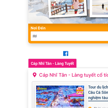
Nơi Đến
Cáp Nhĩ Tân - Làng Tuyết
Cáp Nhĩ Tân - Làng tuyết cổ tí
Tour du lịc
Câu Cá Sông
nghiệm tàu