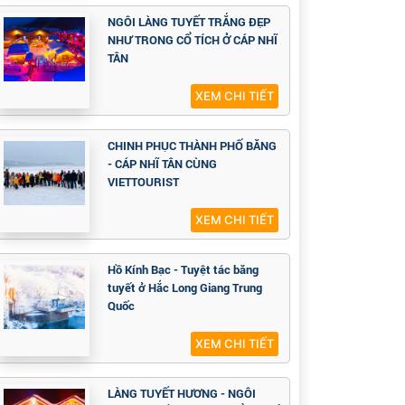
NGÔI LÀNG TUYẾT TRẮNG ĐẸP
NHƯ TRONG CỔ TÍCH Ở CÁP NHĨ
TÂN
XEM CHI TIẾT
CHINH PHỤC THÀNH PHỐ BĂNG
- CÁP NHĨ TÂN CÙNG
VIETTOURIST
XEM CHI TIẾT
Hồ Kính Bạc - Tuyệt tác băng
tuyết ở Hắc Long Giang Trung
Quốc
XEM CHI TIẾT
LÀNG TUYẾT HƯƠNG - NGÔI