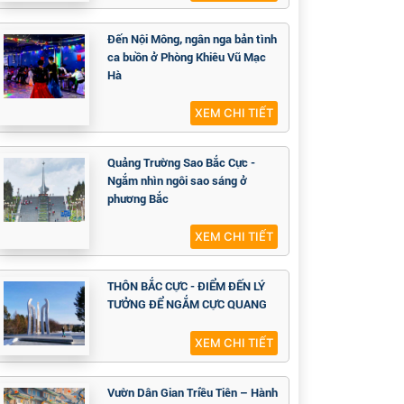
Đến Nội Mông, ngân nga bản tình
ca buồn ở Phòng Khiêu Vũ Mạc
Hà
XEM CHI TIẾT
Quảng Trường Sao Bắc Cực -
Ngắm nhìn ngôi sao sáng ở
phương Bắc
XEM CHI TIẾT
THÔN BẮC CỰC - ĐIỂM ĐẾN LÝ
TƯỞNG ĐỂ NGẮM CỰC QUANG
XEM CHI TIẾT
Vườn Dân Gian Triều Tiên – Hành