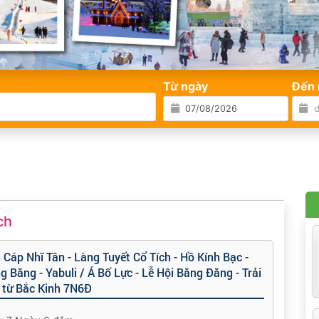
Từ ngày
Đến 
ch
h Cáp Nhĩ Tân - Làng Tuyết Cổ Tích - Hồ Kính Bạc -
 Băng - Yabuli / Á Bố Lực - Lễ Hội Băng Đăng - Trải
 từ Bắc Kinh 7N6Đ