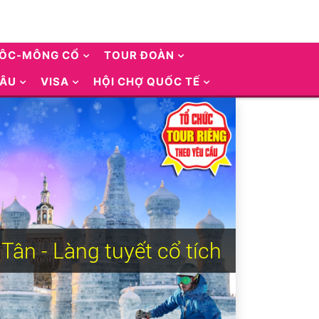
UÔC-MÔNG CỔ
TOUR ĐOÀN
 ÂU
VISA
HỘI CHỢ QUỐC TẾ
Tân - Làng tuyết cổ tích