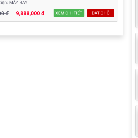
tiện: MÁY BAY
00 đ
9,888,000 đ
XEM CHI TIẾT
ĐẶT CHỖ