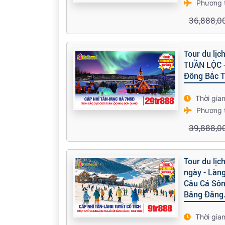
Phương 
36,888,0
Tour du lị
TUẦN LỘC -
Đông Bắc 
Thời gia
Phương 
39,888,0
Tour du lịc
ngày - Làng
Câu Cá Sông
Băng Đăng
Thời gia