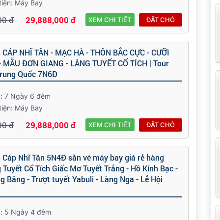
tiện: Máy Bay
00 đ
29,888,000 đ
XEM CHI TIẾT
ĐẶT CHỖ
ch CÁP NHĨ TÂN - MẠC HÀ - THÔN BẮC CỰC - CƯỠI
 MẪU ĐƠN GIANG - LÀNG TUYẾT CỔ TÍCH | Tour
Trung Quốc 7N6Đ
n: 7 Ngày 6 đêm
tiện: Máy Bay
00 đ
29,888,000 đ
XEM CHI TIẾT
ĐẶT CHỖ
h Cáp Nhĩ Tân 5N4Đ săn vé máy bay giá rẻ hàng
 Tuyết Cổ Tích Giấc Mơ Tuyết Trắng - Hồ Kính Bạc -
 Băng - Trượt tuyết Yabuli - Làng Nga - Lễ Hội
.
n: 5 Ngày 4 đêm