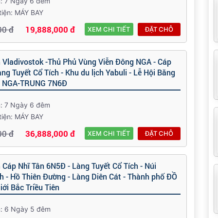
n: 7 Ngày 6 đêm
tiện: MÁY BAY
00 đ
19,888,000 đ
XEM CHI TIẾT
ĐẶT CHỖ
h Vladivostok -Thủ Phủ Vùng Viễn Đông NGA - Cáp
àng Tuyết Cổ Tích - Khu du lịch Yabuli - Lễ Hội Băng
ur NGA-TRUNG 7N6Đ
n: 7 Ngày 6 đêm
tiện: MÁY BAY
00 đ
36,888,000 đ
XEM CHI TIẾT
ĐẶT CHỖ
h Cáp Nhĩ Tân 6N5Đ - Làng Tuyết Cổ Tích - Núi
h - Hồ Thiên Đường - Làng Diên Cát - Thành phố ĐỒ
ới Bắc Triều Tiên
n: 6 Ngày 5 đêm