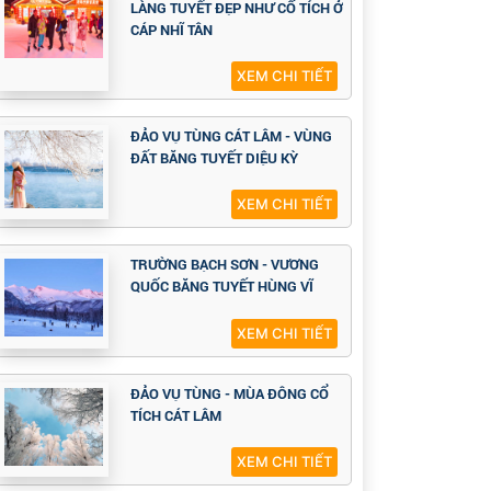
LÀNG TUYẾT ĐẸP NHƯ CỔ TÍCH Ở
CÁP NHĨ TÂN
XEM CHI TIẾT
ĐẢO VỤ TÙNG CÁT LÂM - VÙNG
ĐẤT BĂNG TUYẾT DIỆU KỲ
XEM CHI TIẾT
TRƯỜNG BẠCH SƠN - VƯƠNG
QUỐC BĂNG TUYẾT HÙNG VĨ
XEM CHI TIẾT
ĐẢO VỤ TÙNG - MÙA ĐÔNG CỔ
TÍCH CÁT LÂM
XEM CHI TIẾT