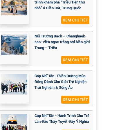
trình khám phá “Triều Tiên thu
nhỏ” ở Diên Cát, Trung Quốc
XEM CHI TIẾT
Núi Trường Bạch – Changbaek-
san: Viên ngọc trắng nơi biên giới
Trung – Triều
XEM CHI TIẾT
Cáp Nhĩ Tân -Thiên Đường Mùa
Đông Dành Cho Giới Trẻ Nghiện
Trải Nghiệm & Sống Ảo
XEM CHI TIẾT
Cáp Nhĩ Tân - Hành Trình Cho Trẻ
Lần Đầu Thấy Tuyết Đầy Ý Nghĩa