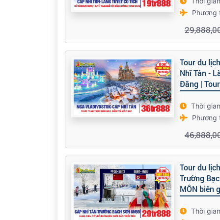
Thời gia
Phương 
29,888,0
Tour du lịc
Nhĩ Tân - L
Đăng | To
Thời gia
Phương 
46,888,0
Tour du lịc
Trường Bạc
MÔN biên gi
Thời gia