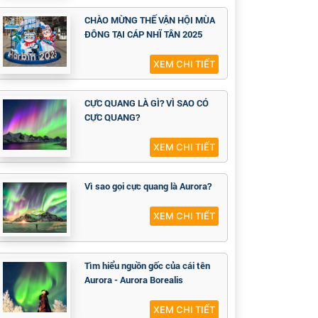
CHÀO MỪNG THẾ VẬN HỘI MÙA
ĐÔNG TẠI CÁP NHĨ TÂN 2025
XEM CHI TIẾT
CỰC QUANG LÀ GÌ? VÌ SAO CÓ
CỰC QUANG?
XEM CHI TIẾT
Vì sao gọi cực quang là Aurora?
XEM CHI TIẾT
Tìm hiểu nguồn gốc của cái tên
Aurora - Aurora Borealis
XEM CHI TIẾT