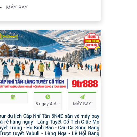
MÁY BAY
5 ngày 4 đêm
MÁY BAY
our du lịch Cáp Nhĩ Tân 5N4Đ săn vé máy bay
iá rẻ hàng ngày - Làng Tuyết Cổ Tích Giấc Mơ
uyết Trắng - Hồ Kính Bạc - Câu Cá Sông Băng
 Trượt tuyết Yabuli - Làng Nga - Lễ Hội Băng