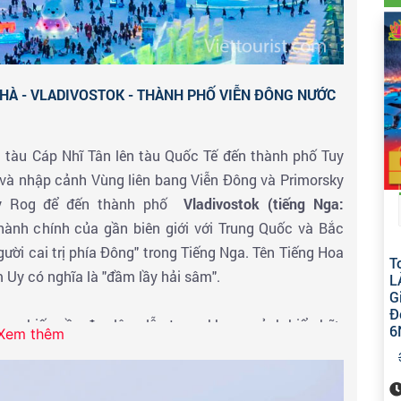
 HÀ - VLADIVOSTOK - THÀNH PHỐ VIỄN ĐÔNG NƯỚC
 tàu Cáp Nhĩ Tân lên tàu Quốc Tế đến thành phố Tuy
và nhập cảnh Vùng liên bang Viễn Đông và Primorsky
toy Rog để đến thành phố
Vladivostok
(tiếng Nga:
 hành chính của gần biên giới với Trung Quốc và Bắc
gười cai trị phía Đông" trong Tiếng Nga. Tên Tiếng Hoa
T
m Uy có nghĩa là "đầm lầy hải sâm".
L
G
Đ
ng chiếc cầu đẹp lộng lẫy trong khung cảnh biển hữu
6
Xem thêm
ga và được tạp chí National Geographic đưa vào danh
.
Đây cũng là điểm cuối của tuyến đường sắt xuyên
của nước Nga, cách thành phố nằm bên bờ Thái Bình