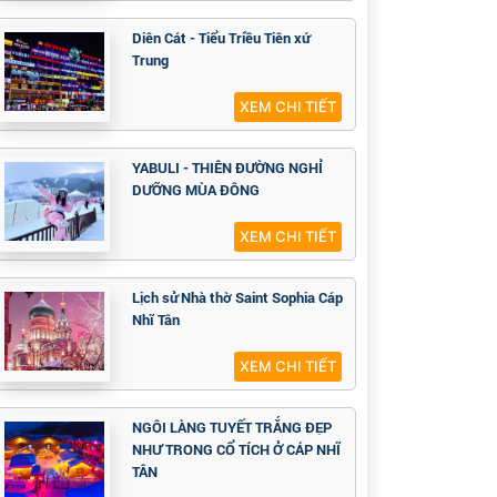
Diên Cát - Tiểu Triều Tiên xứ
Trung
XEM CHI TIẾT
YABULI - THIÊN ĐƯỜNG NGHỈ
DƯỠNG MÙA ĐÔNG
XEM CHI TIẾT
Lịch sử Nhà thờ Saint Sophia Cáp
Nhĩ Tân
XEM CHI TIẾT
NGÔI LÀNG TUYẾT TRẮNG ĐẸP
NHƯ TRONG CỔ TÍCH Ở CÁP NHĨ
TÂN