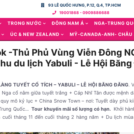
93 LÊ QUỐC HƯNG, P.12, Q.4, TP.HCM
19001868 - 0909886688
TRONG NƯỚC
ĐÔNG NAM Á
NGA-TRUNG Q
ÚC & NEW ZEALAND
MỸ-CANADA-ANH- CHÂU
tok -Thủ Phủ Vùng Viễn Đông NG
hu du lịch Yabuli - Lễ Hội Băn
LÀNG TUYẾT CỔ TÍCH – YABULI – LỄ HỘI BĂNG ĐĂNG
. 
úc Nga cổ nằm giữa tuyết trắng + Cáp Nhĩ Tân được mệnh d
 quy mô kỷ lục + China Snow Town – nơi: Tuyết dày phủ k
 Trung Quốc...
Tour khuyến mãi số lượng có hạn.
Khởi hàn
 cuối tháng 11 đến cuối tháng 2 hàng năm + Du lịch mùa 