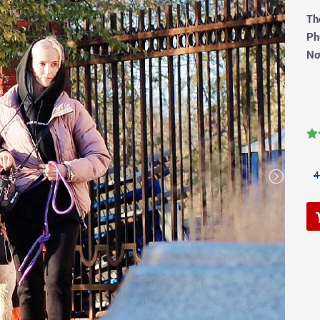
Th
Ph
Nơ
4