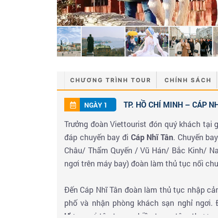
CHƯƠNG TRÌNH TOUR
CHÍNH SÁCH
TP. HỒ CHÍ MINH – CÁP NHĨ
NGÀY 1
Trưởng đoàn Viettourist đón quý khách tại 
đáp chuyến bay đi
Cáp Nhĩ Tân
. Chuyến ba
Châu/ Thẩm Quyến / Vũ Hán/ Bắc Kinh/ Na
ngơi trên máy bay) đoàn làm thủ tục nối chu
Đến Cáp Nhĩ Tân đoàn làm thủ tục nhập cản
phố và nhận phòng khách sạn nghỉ ngơi. 
Ương
, nơi tập trung nhiều trung tâm thươn