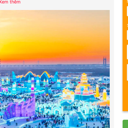
Xem thêm
ây, Quý khách có thể thử món kem lạnh và món xúc
a tiết trời lạnh giá.
phương và nhận phòng khách sạn nghỉ đêm ở Cáp Nhĩ
 Hoặc tùy vào tình hình thời tiết, Quý khách có thể
 Quốc tế Cáp Nhĩ Tân
– lễ hội được tổ chức hàng năm
g thời đây cũng là một trong những lễ hội băng tuyết
uốc tế dự kiến tổ chức từ sau ngày 25/12 trở đi.
Lưu ý:
m dự Lễ hội băng đăng trong ngày thứ 1 hoặc vào ngày