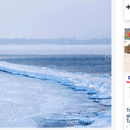
thành phố đã ghi đậm những dấu ấn của Chủ tịch Hồ
1924, 1927 và 1934 khi Người đang trên đường đi thực
 Ăn tối tại nhà hàng & Nhận phòng khách sạn 3 sao
ám phá giải trí theo phong cách nước Nga.
T
g
T
-