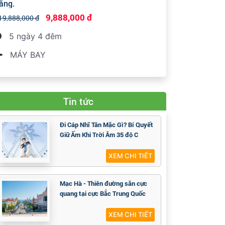
ăng.
9,888,000 đ
19,888,000 đ
5 ngày 4 đêm
MÁY BAY
Tin tức
Đi Cáp Nhĩ Tân Mặc Gì? Bí Quyết
Giữ Ấm Khi Trời Âm 35 độ C
XEM CHI TIẾT
Mạc Hà - Thiên đường săn cực
quang tại cực Bắc Trung Quốc
XEM CHI TIẾT