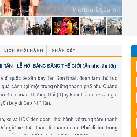
LỊCH KHỞI HÀNH
NHẬN XÉT
 TÂN - LỄ HỘI BĂNG ĐĂNG THẾ GIỚI (Ăn nhẹ, ăn tối)
ga đi quốc tế sân bay Tân Sơn Nhất, đoàn làm thủ tục
y quá cảnh tại một trong những thành phố như Quảng
m Kinh hoặc Thượng Hải ( Quý khách ăn nhẹ và nghỉ
yến bay đi Cáp Nhĩ Tân.
h, xe và HDV đón đoàn khởi hành về trung tâm thành
Đến giờ xe đưa đoàn đi tham quan:
Phố đi bộ Trung
g mại sầm uất nhất thành phố Cáp Nhĩ Tân và các kiến