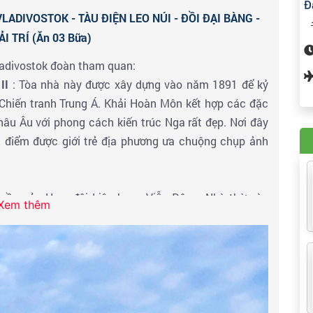
Đ
ADIVOSTOK - TÀU ĐIỆN LEO NÚI - ĐỒI ĐẠI BÀNG -
I TRÍ (Ăn 03 Bữa)
ladivostok đoàn tham quan:
 II
: Tòa nhà này được xây dựng vào năm 1891 để kỷ
Chiến tranh Trung Á. Khải Hoàn Môn kết hợp các đặc
u Âu với phong cách kiến ​​trúc Nga rất đẹp. Nơi đây
ịa điểm được giới trẻ địa phương ưa chuộng chụp ảnh
quyền của Hạm đội Liên bang Viễn Đông. Nhà thờ này
Xem thêm
ôn giáo yên bình và thanh bình ở Vladivostok. Nhà thờ
gập bầu không khí tôn giáo mạnh mẽ. Đây là nơi tốt để
Nga.
 trọng ở trung tâm Vladivostok. Trên quảng trường có
(Памятник В.И.Ленину). Du khách có thể tìm hiểu về