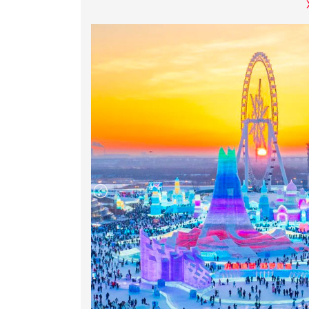
trúc mang đậm phong cách châu Âu. Tại đ
xích – đặc sản của thành phố Cáp Nhĩ Tân giữ
Quý khách dùng bữa tối tại nhà hàng địa 
Tân hoặc tự do khám phá thành phố về đêm.
đăng kí
Vip
t
our tham quan lễ hội Băng Đăng
từ cuối tháng 12 đến tháng 2 năm sau, đồn
quy mô lớn nhất thế giới
(Lễ hội băng đăng q
HDV sẽ linh hoạt bố trí cho Quý khách tha
thứ 6 trong chương trình)
(chi phí tự túc)
.