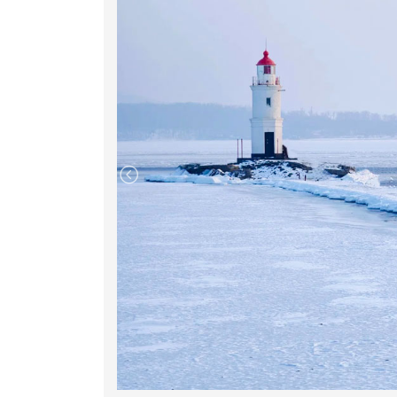
Dương hơn 9.000km. Vladivostok cũng là 
Chí Minh đã ba lần dừng chân vào các năm 
hiện nhiệm vụ Quốc tế cao cả.
Chiều đến thành phố Vladivostock - Đoàn
trung tâm - Trải nghiệm nhiều hoạt động kh