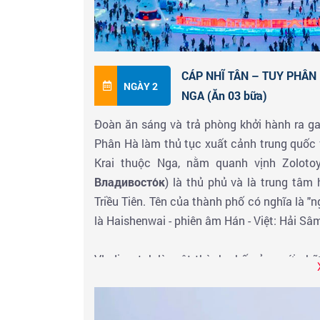
CÁP NHĨ TÂN – TUY PHÂN
NGÀY 2
NGA (Ăn 03 bữa)
Đoàn ăn sáng và trả phòng khởi hành ra ga
Phân Hà làm thủ tục xuất cảnh trung quốc 
Krai thuộc Nga, nằm quanh vịnh Zolo
Владивосто́к
) là thủ phủ và là trung tâm
Triều Tiên. Tên của thành phố có nghĩa là "n
là Haishenwai - phiên âm Hán - Việt: Hải Sâ
Vladivostok là một thành phố cảng với nhữ
tình. Là cửa sổ nhìn ra châu Á của nước N
sách
10 thành phố cảng đẹp nhất thế giới
Siberia nổi tiếng nối với thủ đô Moskva 