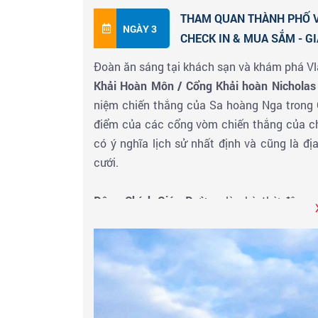
THAM QUAN THÀNH PHỐ VL
NGÀY 3
CHECK IN & MUA SẮM - GIẢ
Đoàn ăn sáng tại khách sạn và khám phá V
Khải Hoàn Môn / Cổng Khải hoàn Nicholas
niệm chiến thắng của Sa hoàng Nga trong 
điểm của các cổng vòm chiến thắng của châ
có ý nghĩa lịch sử nhất định và cũng là đ
cưới.
Đông Chính Giáo Đường
: là nhà thờ độc 
nằm trên một hòn đảo nhỏ là một địa điểm t
có phong cách kiến ​​trúc độc đáo và tràn n
khách du lịch tìm hiểu về văn hóa tôn giáo 
Quảng trường Lênin
: Đây là địa danh quan
tượng Lenin, được dựng lên vào năm 1930. 