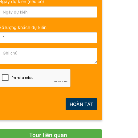
Ngày dự kiến (nếu có)
Số lượng khách dự kiến
HOÀN TẤT
Tour liên quan