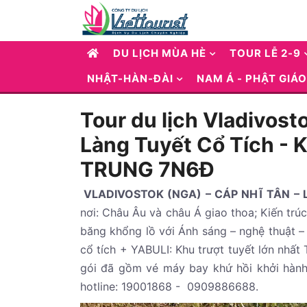
DU LỊCH MÙA HÈ
TOUR LỄ 2-9
NHẬT-HÀN-ĐÀI
NAM Á - PHẬT GIÁO
Tour du lịch Vladivos
Làng Tuyết Cổ Tích - K
TRUNG 7N6Đ
VLADIVOSTOK (NGA) – CÁP NHĨ TÂN – 
nơi: Châu Âu và châu Á giao thoa; Kiến tr
băng khổng lồ với Ánh sáng – nghệ thuật –
cổ tích + YABULI: Khu trượt tuyết lớn nhất
gói đã gồm vé máy bay khứ hồi khởi hành
hotline: 19001868 - 0909886688.