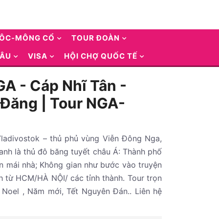
UÔC-MÔNG CỔ
TOUR ĐOÀN
 ÂU
VISA
HỘI CHỢ QUỐC TẾ
A - Cáp Nhĩ Tân -
g Đăng | Tour NGA-
Vladivostok – thủ phủ vùng Viễn Đông Nga,
anh là thủ đô băng tuyết châu Á: Thành phố
ín mái nhà; Không gian như bước vào truyện
h từ HCM/HÀ NỘI/ các tỉnh thành. Tour trọn
Noel , Năm mới, Tết Nguyên Đán.. Liên hệ