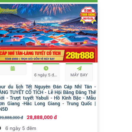
6 ngày 5 đêm
MÁY BAY
our du lịch Tết Nguyên Đán Cáp Nhĩ Tân -
ÀNG TUYẾT CỔ TÍCH - Lễ Hội Băng Đăng Thế
iới - Trượt tuyết Yabuli - Hồ Kính Bặc - Mẫu
ơn Giang -Hắc Long Giang - Trung Quốc |
N5Đ
28,888,000 đ
39,888,000 đ
6 ngày 5 đêm