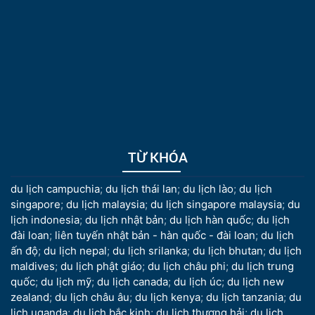
TỪ KHÓA
du lịch campuchia
;
du lịch thái lan
;
du lịch lào
;
du lịch
singapore
;
du lịch malaysia
;
du lịch singapore malaysia
;
du
lịch indonesia
;
du lịch nhật bản
;
du lịch hàn quốc
;
du lịch
đài loan
;
liên tuyến nhật bản - hàn quốc - đài loan
;
du lịch
ấn độ
;
du lịch nepal
;
du lịch srilanka
;
du lịch bhutan
;
du lịch
maldives
;
du lịch phật giáo
;
du lịch châu phi
;
du lịch trung
quốc
;
du lịch mỹ
;
du lịch canada
;
du lịch úc
;
du lịch new
zealand
;
du lịch châu âu
;
du lịch kenya
;
du lịch tanzania
;
du
lịch uganda
;
du lịch bắc kinh
;
du lịch thượng hải
;
du lịch