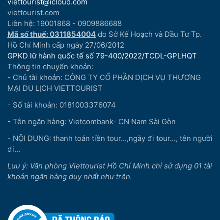
viettourist@icloud.com
viettourist.com
Liên hệ: 19001868 - 0909886688
Mã số thuế: 0311854004
do Sở Kế Hoạch và Đầu Tư Tp.
Hồ Chí Minh cấp ngày 27/06/2012
GPKD lữ hành quốc tế số 79-400/2022/TCDL-GPLHQT
Thông tin chuyển khoản:
- Chủ tài khoản: CÔNG TY CỔ PHẦN DỊCH VỤ THƯƠNG
MẠI DU LỊCH VIETTOURIST
- Số tài khoản: 0181003376074
- Tên ngân hàng: Vietcombank- CN Nam Sài Gòn
- NỘI DUNG: thanh toán tiền tour...,ngày đi tour..., tên người
đi...
Lưu ý: Văn phòng Viettourist Hồ Chí Minh chỉ sử dụng 01 tài
khoản ngân hàng duy nhất như trên.