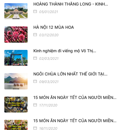
HOÀNG THÀNH THĂNG LONG - KINH…
05/01/2021
HÀ NỘI 12 MÙA HOA
03/12/2020
Kinh nghiệm đi viếng mộ Võ Thị…
02/03/2021
NGÔI CHÙA LỚN NHẤT THẾ GIỚI TẠI…
09/03/2021
15 MÓN ĂN NGÀY TẾT CỦA NGƯỜI MIỀN…
17/11/2020
15 MÓN ĂN NGÀY TẾT CỦA NGƯỜI MIỀN…
16/11/2020