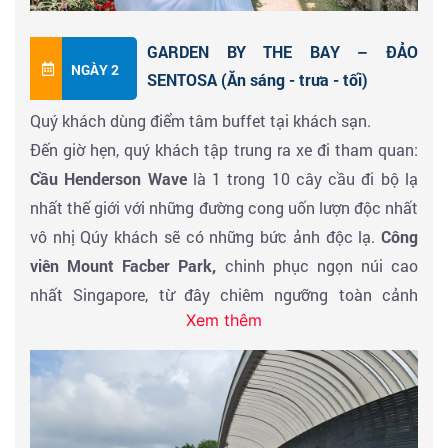
hình tại
Công viên Sư Tử
– tượng Sư Tử biểu tượng của
đất nước Singapore. Chụp hình nhà hát Victoria, nhà
GARDEN BY THE BAY – ĐẢO
Quốc hội, tòa Thị Chính..vv..
NGÀY 2
SENTOSA (Ăn sáng - trưa - tối)
Đoàn ăn tối tại nhà hàng & về khách sạn nghỉ ngơi,
Quý khách dùng điểm tâm buffet tại khách sạn.
quý khách tự do khám phá Singapore về đêm.
Đến giờ hẹn, quý khách tập trung ra xe đi tham quan:
Cầu Henderson Wave
là 1 trong 10 cây cầu đi bộ lạ
nhất thế giới với những đường cong uốn lượn độc nhất
vô nhị Qúy khách sẽ có những bức ảnh độc lạ.
Công
viên Mount Facber Park,
chinh phục ngọn núi cao
nhất Singapore, từ đây chiêm ngưỡng toàn cảnh
Xem thêm
Singapore và đảo Sentosa.
Tham quan
trung tâm vàng bạc đá quý cao cấp hàng
đầu tại Singapore,
cửa hàng dầu gió nổi tiếng Sing
thuộc về chính phủ.
Tham quan
Garden By The Bay
– vườn siêu cây với 18