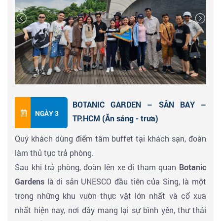
super trees dựng bằng khung thép, với các loài thực
vật phong phú bên trong. Khu vườn thể hiện tham
vọng về một thành phố năng lượng xanh, các tấm
kính hấp thụ năng lượng mặt trời và tua pin chuyển
hóa chất thải thành phố thành nguồn điện chính giúp
vận hành Garden By The Bay.
Tham dự chương trình
Teambuilding
theo chủ đề:
BOTANIC GARDEN – SÂN BAY –
Faster - Higher - Stronger - Together.
NGÀY 3
TP.HCM (Ăn sáng - trưa)
Quý khách dùng buffet trưa BBQ kiểu Hàn Quốc, với
Quý khách dùng điểm tâm buffet tại khách sạn, đoàn
các món ăn hấp dẫn.
làm thủ tục trả phòng.
Sau bữa trưa xe và HDV đón đoàn khởi hành đi tham
Sau khi trả phòng, đoàn lên xe đi tham quan
Botanic
quan
Đảo Sentosa,
quý khách sẽ có những khoảnh
Gardens
là di sản UNESCO đầu tiên của Sing, là một
khắc trọn vẹn tự do khám phá các điểm tham quan
trong những khu vườn thực vật lớn nhất và cổ xưa
thiên nhiên kỳ thú, khu vui chơi giải trí hiện đại. Tham
nhất hiện nay, nơi đây mang lại sự bình yên, thư thái
quan bến du thuyền tại
đảo Sentosa
- check in với các