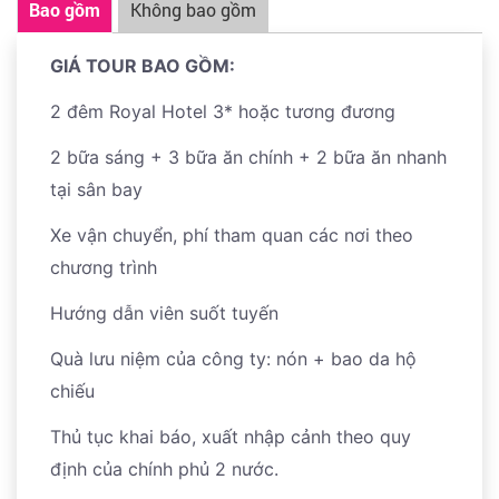
Bao gồm
Không bao gồm
Viên Canopy Park, Manulife Sky Nets, Topiary Walk,
chương trình
Gala Dinner
tại khách sạn.
Discovery Slides,...
Tự do mua sắm khám phá các khu phố giải trí về đêm.
GIÁ TOUR BAO GỒM:
Ăn nhanh bữa trưa tại sân bay và làm thủ tục đáp
2 đêm Royal Hotel 3* hoặc tương đương
chuyến bay về HCM.
Kết thúc chuyến tham quan, chia tay và hẹn gặp lại
2 bữa sáng + 3 bữa ăn chính + 2 bữa ăn nhanh
quý khách trong những hành trình tiếp theo cùng
tại sân bay
Viettourist.
Xe vận chuyển, phí tham quan các nơi theo
chương trình
Hướng dẫn viên suốt tuyến
Quà lưu niệm của công ty: nón + bao da hộ
chiếu
Thủ tục khai báo, xuất nhập cảnh theo quy
định của chính phủ 2 nước.