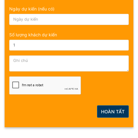
Ngày dự kiến (nếu có)
Số lượng khách dự kiến
HOÀN TẤT