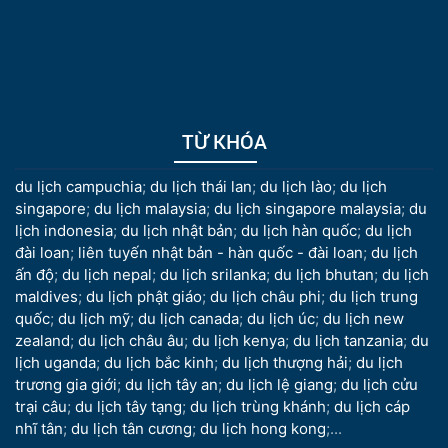
TỪ KHÓA
du lịch campuchia
;
du lịch thái lan
;
du lịch lào
;
du lịch
singapore
;
du lịch malaysia
;
du lịch singapore malaysia
;
du
lịch indonesia
;
du lịch nhật bản
;
du lịch hàn quốc
;
du lịch
đài loan
;
liên tuyến nhật bản - hàn quốc - đài loan
;
du lịch
ấn độ
;
du lịch nepal
;
du lịch srilanka
;
du lịch bhutan
;
du lịch
maldives
;
du lịch phật giáo
;
du lịch châu phi
;
du lịch trung
quốc
;
du lịch mỹ
;
du lịch canada
;
du lịch úc
;
du lịch new
zealand
;
du lịch châu âu
;
du lịch kenya
;
du lịch tanzania
;
du
lịch uganda
;
du lịch bắc kinh
;
du lịch thượng hải
;
du lịch
trương gia giới
;
du lịch tây an
;
du lịch lệ giang
;
du lịch cửu
trại câu
;
du lịch tây tạng
;
du lịch trùng khánh
;
du lịch cáp
nhĩ tân
;
du lịch tân cương
;
du lịch hong kong
;...