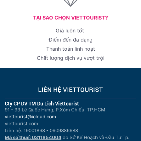
TẠI SAO CHỌN VIETTOURIST?
Giá luôn tốt
Điểm đến đa dạng
Thanh toán linh hoạt
Chất lượng dịch vụ vượt trội
LIÊN HỆ VIETTOURIST
Cty CP DV TM Du Lịch Viettourist
91 - 93 Lê Quốc Hưng, P.Xóm Chiếu, TP.HCM
viettourist@icloud.com
viettourist.com
Liên hệ: 19001868 - 0909886688
Mã số thuế: 0311854004
do Sở Kế Hoạch và Đầu Tư Tp.