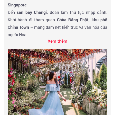
Singapore
Đến
sân bay Changi,
đoàn làm thủ tục nhập cảnh.
Khởi hành đi tham quan
Chùa Răng Phật, khu phố
China Town
– mang đậm nét kiến trúc và văn hóa của
người Hoa.
Xem thêm
Ăn trưa món
cơm gà nổi tiếng
tại đây, tìm hiểu nền văn
hóa Singapore đặc sắc tại khu vực Tiểu Ấn – Khu phố
Ả Rập, ngắm nhìn các mặt hàng lưu niệm, các đồ
dùng hàng ngày, hương liệu, thực phẩm ..vv.. với màu
sắc rất tươi và sặc sỡ, thể hiện nét đặc trưng không
thể nhầm lẫn.
Tiếp tục tham quan những công trình nổi tiếng như
Marina Bay Sand –
là một trong những công trình
kiến trúc nổi tiếng nhất quốc đảo Sư tử với hồ bơi vô
cực trên cao. Ngắm
vòng xoay Singapore Flyer.
Chụp