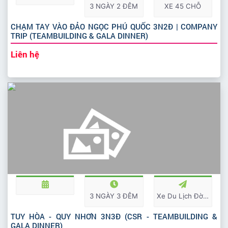
3 NGÀY 2 ĐÊM
XE 45 CHỖ
CHẠM TAY VÀO ĐẢO NGỌC PHÚ QUỐC 3N2Đ | COMPANY
TRIP (TEAMBUILDING & GALA DINNER)
Liên hệ
3 NGÀY 3 ĐÊM
Xe Du Lịch Đời Mới
TUY HÒA - QUY NHƠN 3N3Đ (CSR - TEAMBUILDING &
GALA DINNER)