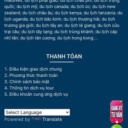
maldives
;
du lịch phật giáo
;
du lịch châu phi
;
du lịch trung
quốc
;
du lịch mỹ
;
du lịch canada
;
du lịch úc
;
du lịch new
zealand
;
du lịch châu âu
;
du lịch kenya
;
du lịch tanzania
;
du
lịch uganda
;
du lịch bắc kinh
;
du lịch thượng hải
;
du lịch
trương gia giới
;
du lịch tây an
;
du lịch lệ giang
;
du lịch cửu
trại câu
;
du lịch tây tạng
;
du lịch trùng khánh
;
du lịch cáp
nhĩ tân
;
du lịch tân cương
;
du lịch hong kong
;...
THANH TÓAN
Điều kiện giao dịch chung
Phương thức thanh toán
Chính sách bảo mật
Thông tin dịch vụ tour
Điều khoản cung ứng dịch vụ
Powered by
Translate