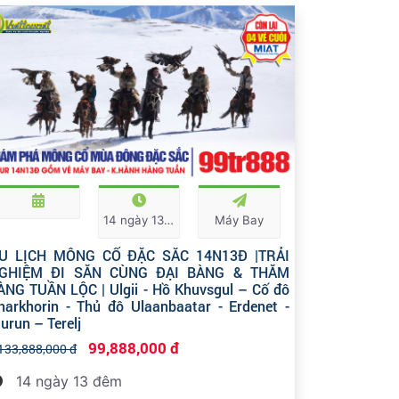
14 ngày 13 đêm
Máy Bay
U LỊCH MÔNG CỔ ĐẶC SẮC 14N13Đ |TRẢI
GHIỆM ĐI SĂN CÙNG ĐẠI BÀNG & THĂM
ÀNG TUẦN LỘC | Ulgii - Hồ Khuvsgul – Cố đô
harkhorin - Thủ đô Ulaanbaatar - Erdenet -
urun – Terelj
99,888,000 đ
133,888,000 đ
14 ngày 13 đêm