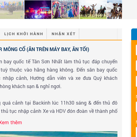
LỊCH KHỞI HÀNH
NHẬN XÉT
 MÔNG CỔ (ĂN TRÊN MÁY BAY, ĂN TỐI)
ân bay quốc tế Tân Sơn Nhất làm thủ tục đáp chuyến
tuỳ thuộc vào hãng hàng không. Đến sân bay quốc
 nhập cảnh, Hướng dẫn viên và xe đưa Quý khách
hòng khách sạn & nghỉ ngơi.
 quá cảnh tại Backinh lúc 11h30 sáng & đến thủ đô
 thủ tục nhập cảnh Xe và HDV đón đoàn về thành phố
Xem thêm
baatar:
Thăm quảng trường trung tâm với tượng đài