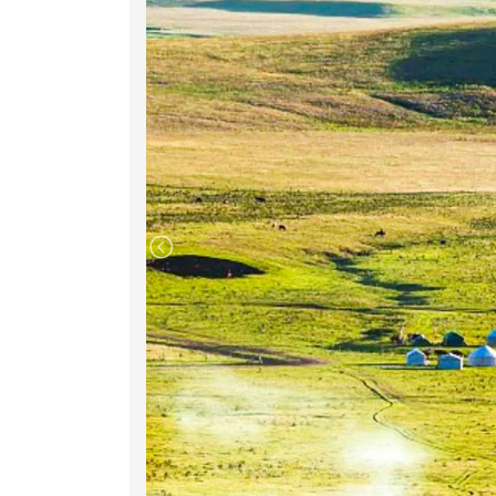
Sukhbaatar, cùng các tòa nhà quan trọng n
trường Sukhbaatar là quảng trường của th
đổi lại thành để vinh danh Thành Cát Tư H
cũng là trung tâm hành chính, văn hóa của 
Đoàn ăn tối và nhận phòng khách sạn nghỉ n