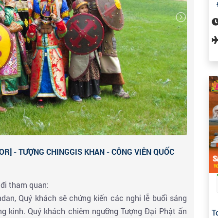
hbaatar, cùng các tòa nhà quan trọng như Nhà Quốc
ng trường Sukhbaatar là quảng trường của thủ đô
được đổi lại thành để vinh danh Thành Cát Tư Hãn.
ơi đây cũng là trung tâm hành chính, văn hóa của thủ
gơi.
R] - TƯỢNG CHINGGIS KHAN - CÔNG VIÊN QUỐC
 đi tham quan:
an, Quý khách sẽ chứng kiến các nghi lễ buổi sáng
ụng kinh. Quý khách chiêm ngưỡng Tượng Đại Phật ấn
T