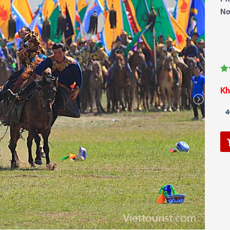
Nơ
Kh
4