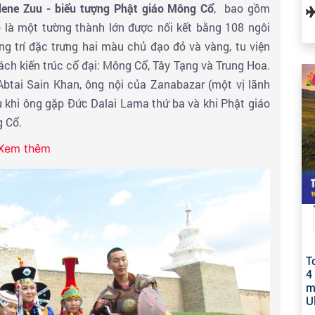
dene Zuu - biểu tượng Phật giáo Mông Cổ
, bao gồm
là một tường thành lớn được nối kết bằng 108 ngôi
ang trí đặc trưng hai màu chủ đạo đỏ và vàng, tu viện
ách kiến trúc cổ đại: Mông Cổ, Tây Tạng và Trung Hoa.
btai Sain Khan, ông nội của Zanabazar (một vị lãnh
u khi ông gặp Đức Dalai Lama thứ ba và khi Phật giáo
g Cổ.
Xem thêm
hai (Bayan Gobi)
- được bao quanh bởi những ngọn đồi
0km được mệnh danh là Sa mạc Gobi thu nhỏ giữa miền
rong trại kiểu truyền thống Mông Cổ.
ctria
- Được mệnh danh là “chúa tể sa mạc”, lạc đà 2
Gobi và là phương tiện di chuyển tốt nhất trong sa mạc
T
giữa vùng đồi cát và vùng thảo nguyên.
4
m
U
ham quan chụp hình
Quảng trường Sukhbaatar:
Thăm