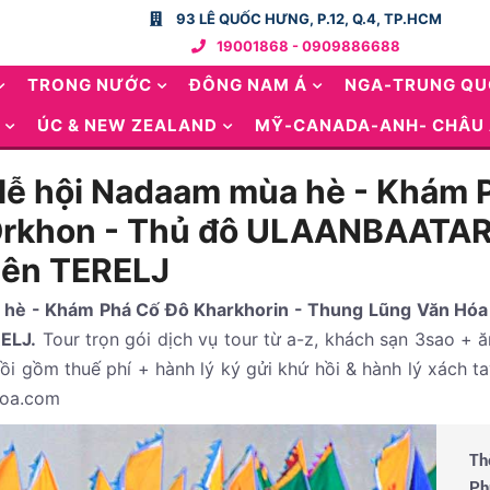
93 LÊ QUỐC HƯNG, P.12, Q.4, TP.HCM
19001868 - 0909886688
TRONG NƯỚC
ĐÔNG NAM Á
NGA-TRUNG Q
ÚC & NEW ZEALAND
MỸ-CANADA-ANH- CHÂU
lễ hội Nadaam mùa hè - Khám P
Orkhon - Thủ đô ULAANBAATAR
iên TERELJ
a hè - Khám Phá Cố Đô Kharkhorin - Thung Lũng Văn H
ELJ.
Tour trọn gói dịch vụ tour từ a-z, khách sạn 3sao +
ồi gồm thuế phí + hành lý ký gửi khứ hồi & hành lý xách 
hoa.com
Th
Ph