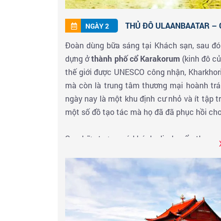
THỦ ĐÔ ULAANBAATAR – 
NGÀY 2
Đoàn dùng bữa sáng tại Khách sạn, sau đó 
dựng ở
thành phố cổ Karakorum
(kinh đô củ
thế giới được UNESCO công nhận, Kharkhori
mà còn là trung tâm thương mại hoành trá
ngày nay là một khu định cư nhỏ và ít tập 
một số đồ tạo tác mà họ đã đã phục hồi cho
Sau bữa trưa, quý khách di chuyển tham
những món quà lưu niệm về cho người thâ
Kharakorum
quý khách sẽ được tìm hiểu v
thịnh vượng và suy tàn của đế quốc Mông C
Đến giờ đoàn ăn tối và đoàn nhận phòng tại