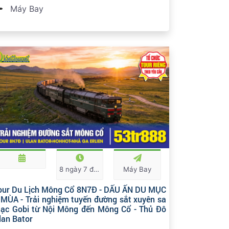
Máy Bay
8 ngày 7 đêm
Máy Bay
our Du Lịch Mông Cổ 8N7Đ - DẤU ẤN DU MỤC
 MÙA - Trải nghiệm tuyến đường sắt xuyên sa
ạc Gobi từ Nội Mông đến Mông Cổ - Thủ Đô
lan Bator