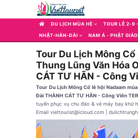
DU LỊCH MÙA HÈ
TOUR LỄ 2-9
NHẬT-HÀN-ĐÀI
NAM Á - PHẬT GIÁO
Tour Du Lịch Mông Cổ 
Thung Lũng Văn Hóa 
CÁT TƯ HÃN - Công V
Tour Du Lịch Mông Cổ lễ hội Nadaam mù
Đài THÀNH CÁT TƯ HÃN - Công Viên TER
tuyến phục vụ chu đáo & vé máy bay khứ h
Email viettourist@icloud.com | dulichtrung