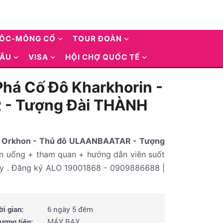
UÔC-MÔNG CỔ
TOUR ĐOÀN
 ÂU
VISA
HỘI CHỢ QUỐC TẾ
há Cố Đô Kharkhorin -
 - Tượng Đài THÀNH
óa Orkhon - Thủ đô ULAANBAATAR - Tượng
 ăn uống + tham quan + hướng dẫn viên suốt
tay . Đăng ký ALO 19001868 - 0909886688 |
ời gian:
6 ngày 5 đêm
ương tiện:
MÁY BAY