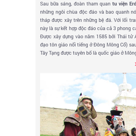
Sau bữa sáng, đoàn tham quan
tu viện
Er
những ngôi chùa độc đáo và bao quanh nó 
tháp được xây trên những bệ đá. Với lối tr
này là sự kết hợp độc đáo của cả 3 phong c
Được xây dựng vào năm 1585 bởi Thái tử A
đạo tôn giáo nổi tiếng ở Đông Mông Cổ) sa
Tây Tạng được tuyên bố là quốc giáo ở Môn
khởi hành đến
cồn cát tráng lệ Elsen Tasark
với cây liễu, suối và bụi rậm, dài hơn 10
trung Mông Cổ. Đoàn thưởng thức bữa trưa t
Sau đó,
trải nghiệm cưỡi lạc đà 02 bướu Ba
bướu Bactria là loài vật duy nhất chỉ có ở 
cát, ngắm cảnh sắc thiên nhiên tương phản 
Đến giờ đoàn về thành phố Ulaanbaata T