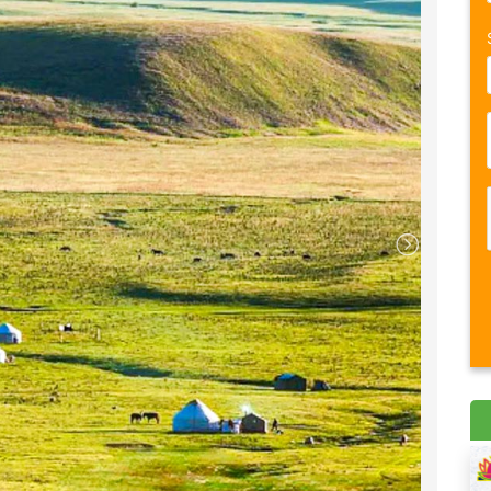
hư Nhà Quốc hội và Bảo tàng Lịch sử Quốc gia. Quảng
ủ đô Ulaanbaatar của Mông Cổ. Sau này tên đã được
ãn. Quảng trường rộng lớn với hơn 3 hecta và nơi đây
thủ đô.
gơi.