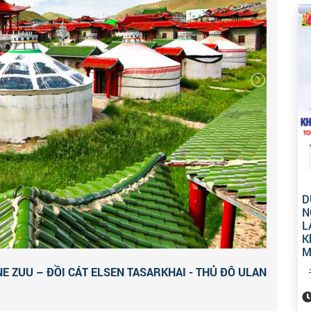
D
N
L
K
M
NE ZUU – ĐỒI CÁT ELSEN TASARKHAI - THỦ ĐÔ ULAN