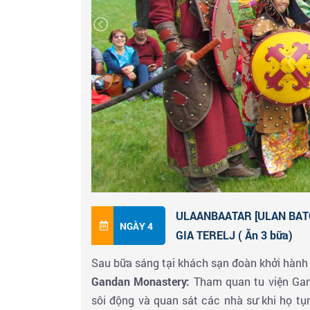
quảng trường trung tâm với tượng đài Suk
hội và Bảo tàng Lịch sử Quốc gia. Quả
Ulaanbaatar của Mông Cổ. Sau này tên đã 
Quảng trường rộng lớn với hơn 3 hecta và n
đô.
Đoàn ăn tối và nhận phòng khách sạn nghỉ n
ULAANBAATAR [ULAN BATO
NGÀY 4
GIA TERELJ ( Ăn 3 bữa)
Sau bữa sáng tại khách sạn đoàn khởi hành
Gandan Monastery:
Tham quan tu viện Gand
sôi động và quan sát các nhà sư khi họ t