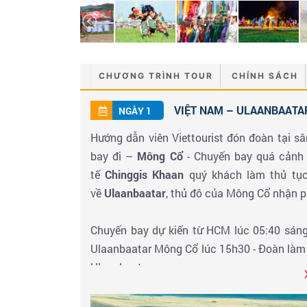
CHƯƠNG TRÌNH TOUR
CHÍNH SÁCH
VIỆT NAM – ULAANBAATAR
NGÀY 1
Hướng dẫn viên Viettourist đón đoàn tại s
bay đi –
Mông Cổ
- Chuyến bay quá cảnh 
tế
Chinggis Khaan
quý khách làm thủ tục
về
Ulaanbaatar
, thủ đô của Mông Cổ nhận p
Chuyến bay dự kiến từ HCM lúc 05:40 sáng
Ulaanbaatar Mông Cổ lúc 15h30 - Đoàn làm
Ulaanbaata
Tham quan chụp hình
Quảng trường Sukh