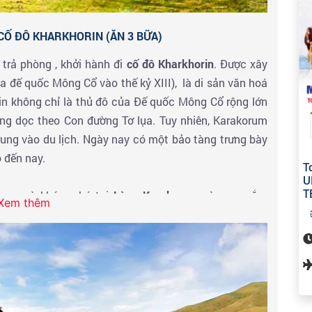
CỐ ĐÔ KHARKHORIN (ĂN 3 BỮA)
trả phòng , khởi hành đi
cố đô Kharkhorin
. Được xây
a đế quốc Mông Cổ vào thế kỷ XIII), là di sản văn hoá
n không chỉ là thủ đô của Đế quốc Mông Cổ rộng lớn
ng dọc theo Con đường Tơ lụa. Tuy nhiên, Karakorum
trung vào du lịch. Ngày nay có một bảo tàng trưng bày
 đến nay.
T
U
T
 quan và khám phá tại
Làng Karakorum
và mua sắm
Xem thêm
n tại
chợ địa phương.
Tiếp tục tham quan
Bảo tàng
ề lịch sử cố đô Karakorum cũng như sự hình thành,
ổ.
 khu lều truyền thồng của người Mông Cổ.