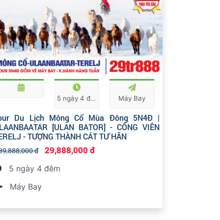
5 ngày 4 đêm
Máy Bay
our Du Lịch Mông Cổ Mùa Đông 5N4Đ |
LAANBAATAR [ULAN BATOR] - CÔNG VIÊN
ERELJ - TƯỢNG THÀNH CÁT TƯ HÃN
29,888,000 đ
39,888,000 đ
5 ngày 4 đêm
Máy Bay