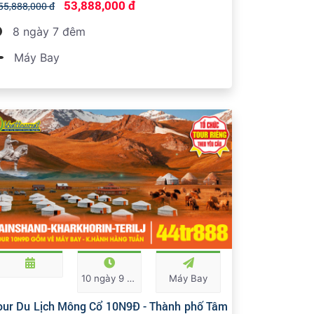
53,888,000 đ
55,888,000 đ
8 ngày 7 đêm
Máy Bay
10 ngày 9 đêm
Máy Bay
our Du Lịch Mông Cổ 10N9Đ - Thành phố Tâm