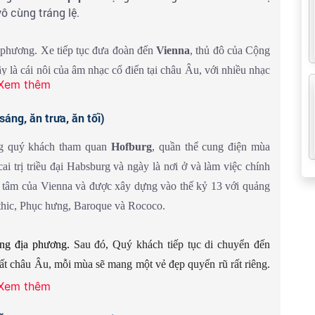
ô cùng tráng lệ.
 phương. Xe tiếp tục đưa đoàn đến
Vienna
, thủ đô của Cộng
là cái nôi của âm nhạc cổ điển tại châu Âu, với nhiều nhạc
Xem thêm
 trong những lâu đài, những cung điện thời Hofburg nằm ngay
 những nét đặc trưng riêng cho thành phố này.
ng, ăn trưa, ăn tối)
g quý khách tham quan
Hofburg
, quần thể cung điện mùa
i trị triều đại Habsburg và ngày là nơi ở và làm việc chính
hủ đô Vienna về đêm.
 tâm của Vienna và được xây dựng vào thế kỷ 13 với quảng
othic, Phục hưng, Baroque và Rococo.
ng địa phương.
Sau đó, Quý khách tiếp tục di chuyển đến
ất châu Âu, mỗi mùa sẽ mang một vẻ đẹp quyến rũ rất riêng.
ghỉ ngơi hoặc tự do dạo những khu phố cổ trong những vườn
Xem thêm
mặt hàng thủ công mỹ nghệ độc đáo của người
địa phương