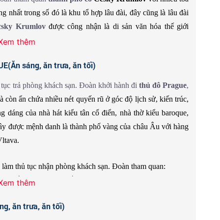
g nhất trong số đó là khu tổ hợp lâu đài, đây cũng là lâu đài
csky Krumlov
được công nhận là di sản văn hóa thế giới
Xem thêm
Ăn sáng, ăn trưa, ăn tối)
ạo phố cổ yên bình được bao quanh bởi
con sông dịu dàng
 gọi của thành phố. Quý khách có thể mua sắm những mặt
tục trả phòng khách sạn. Đoàn khởi hành đi
thủ đô Prague
,
nơi đây.
 còn ẩn chứa nhiều nét quyến rũ ở góc độ lịch sử, kiến trúc,
 dáng của nhà hát kiểu tân cổ điển, nhà thờ kiểu baroque,
ây được mệnh danh là thành phố vàng của châu Âu với hàng
ltava.
 làm thủ tục nhận phòng khách sạn. Đoàn tham quan:
gồm nhiều công trình kiến trúc khác nhau như khu trung tâm
Xem thêm
ên nhà ở, vườn cây.
 ăn trưa, ăn tối)