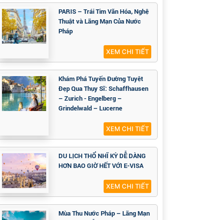
PARIS – Trái Tim Văn Hóa, Nghệ
Thuật và Lãng Mạn Của Nước
Pháp
XEM CHI TIẾT
Khám Phá Tuyến Đường Tuyệt
Đẹp Qua Thụy Sĩ: Schaffhausen
– Zurich - Engelberg –
Grindelwald – Lucerne
XEM CHI TIẾT
DU LỊCH THỔ NHĨ KỲ DỄ DÀNG
HƠN BAO GIỜ HẾT VỚI E-VISA
XEM CHI TIẾT
Mùa Thu Nước Pháp – Lãng Mạn