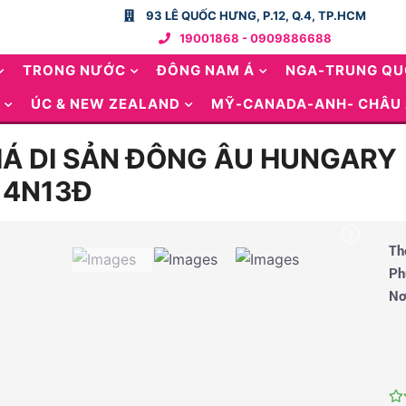
93 LÊ QUỐC HƯNG, P.12, Q.4, TP.HCM
19001868 - 0909886688
TRONG NƯỚC
ĐÔNG NAM Á
NGA-TRUNG Q
ÚC & NEW ZEALAND
MỸ-CANADA-ANH- CHÂU
 DI SẢN ĐÔNG ÂU HUNGARY | 
14N13Đ
Th
Ph
Nơ