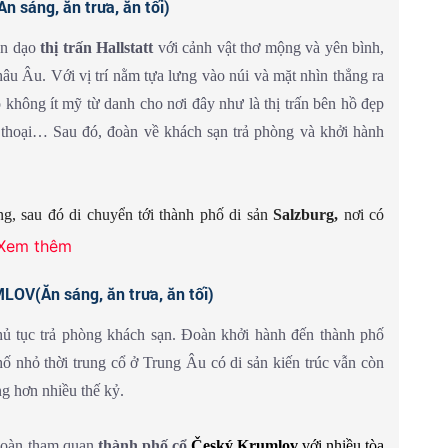
sáng, ăn trưa, ăn tối)
phá khung cảnh lung linh như trong câu chuyện cổ tích của
àn dạo
thị trấn Hallstatt
với cảnh vật thơ mộng và yên bình,
hâu Âu. Với vị trí nằm tựa lưng vào núi và mặt nhìn thẳng ra
 không ít mỹ từ danh cho nơi đây như là thị trấn bên hồ đẹp
ền thoại… Sau đó, đoàn về khách sạn trả phòng và khởi hành
ng, sau đó di chuyển tới thành phố di sản
Salzburg,
nơi có
etreidegasse
và
Cung điện Hellbrunn
là một trong những
Xem thêm
V(Ăn sáng, ăn trưa, ăn tối)
ương và tự do khám phá thành phố
Salzburg
về đêm.
 tục trả phòng khách sạn. Đoàn khởi hành đến thành phố
 nhỏ thời trung cổ ở Trung Âu có di sản kiến ​​trúc vẫn còn
ng hơn nhiều thế kỷ.
Đoàn tham quan
thành phố cổ
Český Krumlov
với nhiều tòa