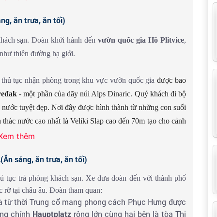
ững công trình mang đậm dấu ấn văn hoá thời Trung cổ và
oàn tham quan:
g, ăn trưa, ăn tối)
a của Zagreb, là thành phố cổ có từ thế kỉ XI với những mái
khách sạn. Đoàn khởi hành đến
vườn quốc gia Hồ Plitvice
,
như thiên đường hạ giới.
ủ đô Zagreb về đêm, nơi có phiên chợ giáng sinh lung linh
 thủ tục nhận phòng trong khu vực vườn quốc gia
được bao
veđak
- một phần của dãy núi Alps Dinaric. Quý khách đi bộ
 nước tuyệt đẹp. Nơi đây được hình thành từ những con suối
à thác nước cao nhất là Veliki Slap cao đến 70m tạo cho cảnh
đoàn quay trở lại Zagred để ăn tối và nghỉ ngơi.
Xem thêm
n sáng, ăn trưa, ăn tối)
quan thủ đô Zagreb về đêm.
 tục trả phòng khách sạn. Xe đưa đoàn đến với thành phố
c rỡ tại châu âu.
Đoàn tham quan:
à từ thời Trung cổ mang phong cách Phục Hưng được
ờng chính
Hauptplatz
rộng lớn cùng hai bên là tòa Thị