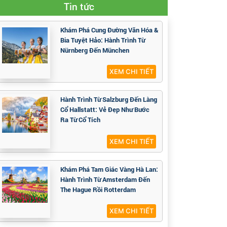
Tin tức
Khám Phá Cung Đường Văn Hóa &
Bia Tuyệt Hảo: Hành Trình Từ
Nürnberg Đến München
XEM CHI TIẾT
Hành Trình Từ Salzburg Đến Làng
Cổ Hallstatt: Vẻ Đẹp Như Bước
Ra Từ Cổ Tích
XEM CHI TIẾT
Khám Phá Tam Giác Vàng Hà Lan:
Hành Trình Từ Amsterdam Đến
The Hague Rồi Rotterdam
XEM CHI TIẾT