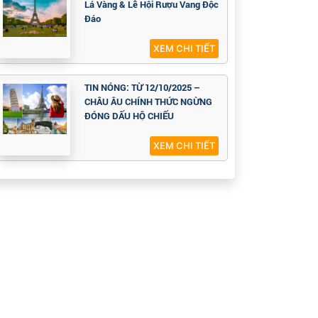
Lá Vàng & Lễ Hội Rượu Vang Độc
Đáo
XEM CHI TIẾT
TIN NÓNG: TỪ 12/10/2025 –
CHÂU ÂU CHÍNH THỨC NGỪNG
ĐÓNG DẤU HỘ CHIẾU
XEM CHI TIẾT