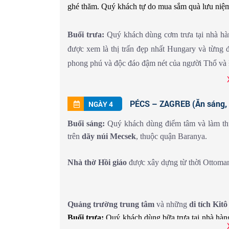
ghé thăm. Quý khách tự do mua sắm quà lưu niệm 
con sông Danube từ trên cao
Con sông Danube
chia thành phố thành hai phần: Buda & Pest
Buổi trưa:
Quý khách dùng cơm trưa tại nhà hà
được xem là thị trấn đẹp nhất Hungary và từng 
Quý khách
tắm khoáng nóng
(chi phí tự túc)
phong phú và độc đáo đậm nét của người Thổ và
Buổi tối:
Quý khách dùng bữa tối và tự do khá
nghiệm tour du thuyền trên sông
Danube
ngắm kh
Buổi tối:
Đoàn dùng bữa tối và nghỉ đêm tại kh
thờ Matthias, fisherman’s Bastion và hơn thế nữa.
PÉCS – ZAGREB (Ăn sáng, ă
NGÀY 4
trải nghiệm cuộc sống yên bình của người dân nơi
Buổi sáng:
Quý khách dùng điểm tâm và làm thủ
trên
dãy núi Mecsek
, thuộc quận Baranya.
Nhà thờ Hồi giáo
được xây dựng từ thời Ottoma
Quảng trường trung tâm
và những
di tích Kitô
Buổi trưa:
Quý khách dùng bữa trưa tại nhà hàn