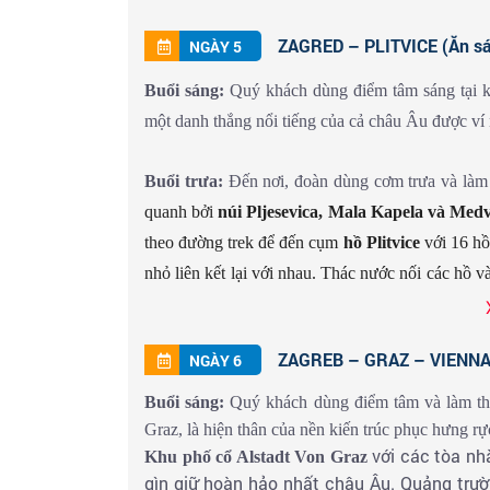
tĩnh bên dòng sông Sava, được biết đến với nh
phong cách kiến trúc điển hình vùng Trung Âu.
Đ
ZAGRED – PLITVICE (Ăn sán
NGÀY 5
Thị trấn Upper town và Lower town
là hai nử
Buổi sáng:
Quý khách dùng điểm tâm sáng tại 
ngói đỏ và những con đường lát đá cuội.
một danh thắng nổi tiếng của cả châu Âu được ví 
Buổi tối:
Quý khách dùng bữa tối và tự do dạo th
Buổi trưa:
Đến nơi, đoàn dùng cơm trưa và làm
lộng lẫy nhất châu Âu.
quanh bởi
núi Pljesevica, Mala Kapela và Med
theo đường trek để đến cụm
hồ Plitvice
với 16 hồ
nhỏ liên kết lại với nhau. Thác nước nối các hồ v
quanh nơi đây như chốn bồng lai.
Sau đó, xe đưa 
ZAGREB – GRAZ – VIENNA(Ă
NGÀY 6
Buổi tối:
Quý khách dùng bữa tối và tự do tham 
Buổi sáng:
Quý khách dùng điểm tâm và làm thủ
Graz, là hiện thân của nền kiến trúc phục hưng rự
với
các tòa nh
Khu phố cổ Alstadt Von Graz
gìn giữ
hoàn hảo nhất châu Âu
. Quảng trư