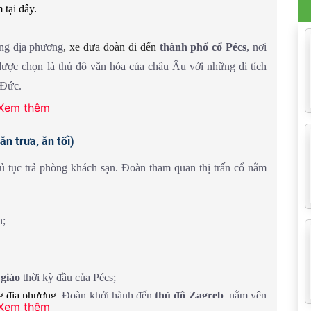
tại đây.
chảy qua trung tâm thành phố Budapest thủ đô Hungary và
ng địa phương
, xe đưa đoàn đi đến
thành phố cổ Pécs
, nơi
được chọn là thủ đô văn hóa của châu Âu với những di tích
 Đức.
m phá thành phố
Budapest
đêm. Hoặc quý khách có thể trải
Xem thêm
ung cảnh tuyệt đẹp như tòa nhà quốc hội, lâu đài Buda, nhà
u
phố cổ ở Pécs
. Đoàn có thể thưởng thức ly cà phê nóng và
(chi phí du thuyền khách tự túc)
n trưa, ăn tối)
 đây.
 tục trả phòng khách sạn. Đoàn tham quan thị trấn cổ nằm
n;
 giáo
thời kỳ đầu của Pécs;
g địa phương.
Đoàn khởi hành đến
thủ đô Zagreb
, nằm yên
Xem thêm