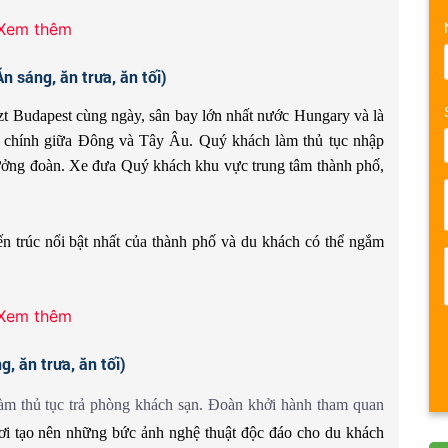
Xem thêm
sáng, ăn trưa, ăn tối)
zt Budapest cùng ngày, sân bay lớn nhất nước Hungary và là
hính giữa Đông và Tây Âu. Quý khách làm thủ tục nhập
̉a Trưởng đoàn. Xe đưa Quý khách khu vực trung tâm thành phố,
ến trúc nổi bật nhất của thành phố và du khách có thể ngắm
Xem thêm
đây là tòa nhà quốc hội lớn thứ 3 thế giới với 691 phòng theo
 ăn trưa, ăn tối)
m thủ tục trả phòng khách sạn. Đoàn khởi hành tham quan
 địa phương và tiếp tục tham quan:
Ngọn đồi Gellért Hill
, nơi tạo nên những bức ảnh nghệ thuật độc đáo cho du khách
h phố, nơi quý khách cò thể nhìn ngắm toàn cảnh Budapest và