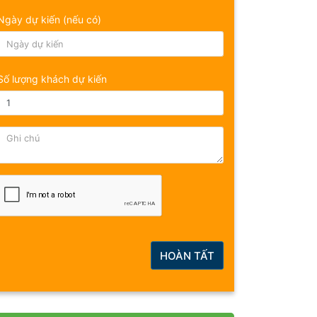
Ngày dự kiến (nếu có)
Số lượng khách dự kiến
HOÀN TẤT