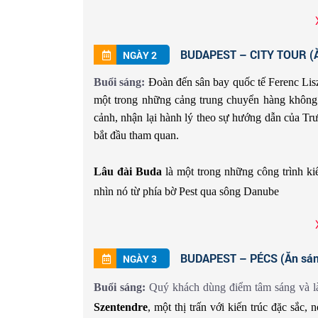
BUDAPEST – CITY TOUR (Ăn 
NGÀY 2
Buổi sáng:
Đoàn đến sân bay quốc tế Ferenc Lis
một trong những cảng trung chuyển hàng không c
cảnh, nhận lại hành lý theo sự hướng dẫn cu
bắt đầu tham quan.
Lâu đài Buda
là một trong những công trình ki
nhìn nó từ phía bờ Pest qua sông Danube
Tòa nhà quốc hội và tháp vương miện ngọc
, 
kiến trúc Gothic độc đáo.
BUDAPEST – PÉCS (Ăn sáng,
NGÀY 3
Buổi sáng:
Quý khách dùng điểm tâm sáng và là
Buổi trưa:
Quý khách dùng cơm trưa ở nhà hàng
Szentendre
, một thị trấn với kiến trúc đặc sắc
với nhiều chứng tích lịch sử liên quan đến thàn