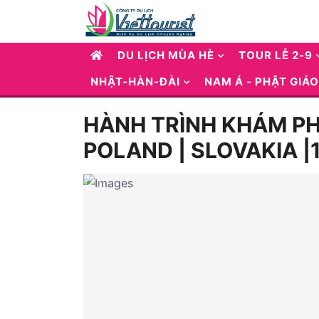
DU LỊCH MÙA HÈ
TOUR LỄ 2-9
NHẬT-HÀN-ĐÀI
NAM Á - PHẬT GIÁO
HÀNH TRÌNH KHÁM PHÁ
POLAND | SLOVAKIA |