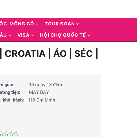
UÔC-MÔNG CỔ
TOUR ĐOÀN
 ÂU
VISA
HỘI CHỢ QUỐC TẾ
CROATIA | ÁO | SÉC |
ời gian:
14 ngày 13 đêm
ương tiện:
MÁY BAY
i khởi hành:
Hồ Chí Minh