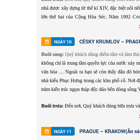
nhà được xây dựng từ thế kỉ XIV, đặc biệt nổi tiến
lớn thứ hai của Cộng Hòa Séc. Năm 1992
Cé
UNESCO.
CÉSKY KRUMLOV – PRAGUE(
NGÀY 10
Buổi tối:
Quý khách dùng cơm tối và tiếp tục d
Vltava
và những đồi cỏ mượt mà như chính tên
Buổi sáng:
Quý khách dùng điểm tâm và làm thủ 
hàng truyền thống bên trong những khu phố cổ ở 
không chỉ là trung tâm quyền lực của nước này mà
văn hóa … Ngoài ra bạn sẽ còn thấy đâu đó bóng
nhà kiểu Phục Hưng trong các khu phố cổ. Nơi đ
trăm kiến trúc ngọn tháp độc đáo bên dòng sông V
Buổi trưa:
Đến nơi, Quý khách dùng bữa trưa và
Lâu đài Prague
, đây là một thế giới thu nhỏ 
hành chính, quảng trường, nhà thờ và cả khuôn vi
PRAGUE – KRAKOW(Ăn sáng,
NGÀY 11