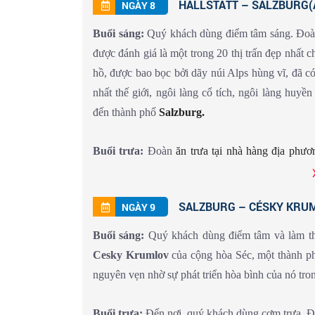
HALLSTATT – SALZBURG(Ăn 
NGÀY 8
Buổi tối:
Quý khách dùng bữa tối và tự do khám 
Buổi sáng:
Quý khách dùng điểm tâm sáng. Đo
ngôi làng Hallstatt về đêm
được đánh giá là một trong 20 thị trấn đẹp nhất c
hồ, được bao bọc bởi dãy núi Alps hùng vĩ, đã có
nhất thế giới, ngôi làng cổ tích, ngôi làng huy
đến thành phố
Salzburg.
Buổi trưa:
Đoàn
ăn trưa tại nhà hàng địa phươ
pháo đài Hohensalzburg
,
bảo tàng Mozart
,
G
địa công trình nổi tiếng nhất ở
Salzburg
.
SALZBURG – CÉSKY KRUMLO
NGÀY 9
Buổi tối:
Đoàn dùng bữa tối tại nhà hàng địa ph
Buổi sáng:
Quý khách dùng điểm tâm và làm thủ
Cesky Krumlov
của cộng hòa Séc, một thành phố
nguyên vẹn nhờ sự phát triển hòa bình của nó tro
Buổi trưa:
Đến nơi, quý khách dùng cơm trưa. 