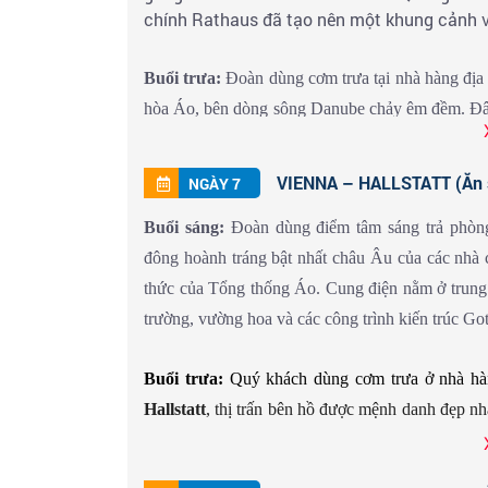
chính Rathaus đã tạo nên một khung cảnh v
Buổi trưa:
Đoàn dùng cơm trưa tại nhà hàng địa
hòa Áo, bên dòng sông Danube chảy êm đềm. Đây 
sĩ nổi tiếng. Nét cổ kính cùng hiện đại xen lẫn
cạnh nhà hàng sang trọng, quán cà phê đã tạo nên
VIENNA – HALLSTATT (Ăn sá
NGÀY 7
Buổi sáng:
Đoàn dùng điểm tâm sáng trả phòn
đông hoành tráng bật nhất châu Âu của các nhà ca
Buổi tối:
Quý khách dùng bữa tối và tự do dạo t
thức của Tổng thống Áo. Cung điện nằm ở trung
trường, vường hoa và các công trình kiến trúc G
Buổi trưa:
Quý khách dùng cơm trưa ở nhà hà
Hallstatt
, thị trấn bên hồ được mệnh danh đẹp nh
Đến thị trấn Hallstatt, quý khách nhận phòng n
cây xanh um trong nắng hè hoặc mua sắm những 