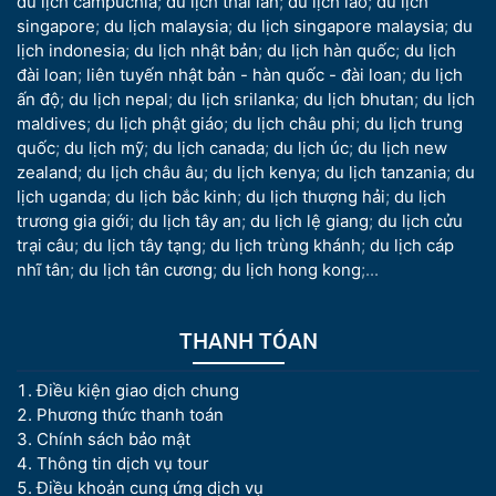
du lịch campuchia
;
du lịch thái lan
;
du lịch lào
;
du lịch
singapore
;
du lịch malaysia
;
du lịch singapore malaysia
;
du
lịch indonesia
;
du lịch nhật bản
;
du lịch hàn quốc
;
du lịch
đài loan
;
liên tuyến nhật bản - hàn quốc - đài loan
;
du lịch
ấn độ
;
du lịch nepal
;
du lịch srilanka
;
du lịch bhutan
;
du lịch
maldives
;
du lịch phật giáo
;
du lịch châu phi
;
du lịch trung
quốc
;
du lịch mỹ
;
du lịch canada
;
du lịch úc
;
du lịch new
zealand
;
du lịch châu âu
;
du lịch kenya
;
du lịch tanzania
;
du
lịch uganda
;
du lịch bắc kinh
;
du lịch thượng hải
;
du lịch
trương gia giới
;
du lịch tây an
;
du lịch lệ giang
;
du lịch cửu
trại câu
;
du lịch tây tạng
;
du lịch trùng khánh
;
du lịch cáp
nhĩ tân
;
du lịch tân cương
;
du lịch hong kong
;...
THANH TÓAN
Điều kiện giao dịch chung
Phương thức thanh toán
Chính sách bảo mật
Thông tin dịch vụ tour
Điều khoản cung ứng dịch vụ