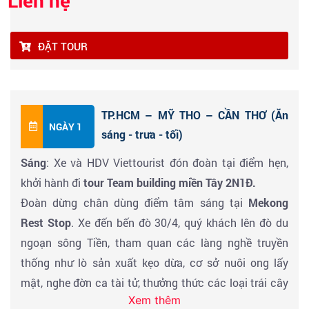
Liên hệ
ĐẶT TOUR
TP.HCM – MỸ THO – CẦN THƠ (Ăn
NGÀY 1
sáng - trưa - tối)
Sáng
: Xe và HDV Viettourist đón đoàn tại điểm hẹn,
khởi hành đi
tour Team building miền Tây 2N1Đ.
Đoàn dừng chân dùng điểm tâm sáng tại
Mekong
Rest Stop
. Xe đến bến đò 30/4, quý khách lên đò du
ngoạn sông Tiền, tham quan các làng nghề truyền
thống như lò sản xuất kẹo dừa, cơ sở nuôi ong lấy
mật, nghe đờn ca tài tử, thưởng thức các loại trái cây
Xem thêm
hấp dẫn như măng cụt, mít, nhãn, ổi, mận, bưởi (theo