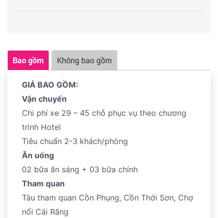
Đến TP.HCM, xe trả khách tại điểm đón ban đầu. HDV
chia tay, chào tạm biệt và hẹn gặp lại đoàn trong các
hành trình tour du lịch Team building miền Tây 2 ngày
1 đêm vào lần sau.
Bao gồm
Không bao gồm
GIÁ BAO GỒM:
Vận chuyển
Chi phí xe 29 – 45 chỗ phục vụ theo chương
trình Hotel
Tiêu chuẩn 2-3 khách/phòng
Ăn uống
02 bữa ăn sáng + 03 bữa chính
Tham quan
Tàu tham quan Cồn Phụng, Cồn Thới Sơn, Chợ
nổi Cái Răng