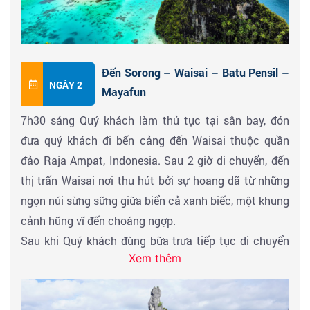
Đến Sorong – Waisai – Batu Pensil –
NGÀY 2
Mayafun
7h30 sáng Quý khách làm thủ tục tại sân bay, đón
đưa quý khách đi bến cảng đến Waisai thuộc quần
đảo Raja Ampat, Indonesia. Sau 2 giờ di chuyển, đến
thị trấn Waisai nơi thu hút bởi sự hoang dã từ những
ngọn núi sừng sững giữa biển cả xanh biếc, một khung
cảnh hũng vĩ đến choáng ngợp.
Sau khi Quý khách đùng bữa trưa tiếp tục di chuyển
Xem thêm
bằng tuyến tàu cao tốc khám phá địa điểm Batu
Pensil, là một hòn đá sắc nhọn đủ cao và nằm giữa
vùng nước giữa các vách đá khác quanh vịnh Kabui