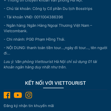
+ Thông tin chuyển khoản Văn phòng Hà Nội:
- Chủ tài khoản: Công ty Cổ phần Du lịch Bosstrips
- Tài khoản VNĐ: 0011004386396
- Ngân hàng: Ngân Hàng Ngoại Thương Việt Nam –
Vietcombank.
- Chi nhánh: PGĐ Phạm Hồng Thái.
- NỘI DUNG: thanh toán tiền tour...,ngày đi tour..., tên người
đi...
Lưu ý: Văn phòng Viettourist Hà Nội chỉ sử dụng 01 tài
khoản ngân hàng duy nhất như trên.
KẾT NỐI VỚI VIETTOURIST
Đăng ký nhận tin khuyến mãi