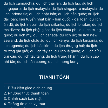
du lịch campuchia
;
du lịch thái lan
;
du lịch lào
;
du lịch
singapore
;
du lịch malaysia
;
du lịch singapore malaysia
;
du
lịch indonesia
;
du lịch nhật bản
;
du lịch hàn quốc
;
du lịch
đài loan
;
liên tuyến nhật bản - hàn quốc - đài loan
;
du lịch
ấn độ
;
du lịch nepal
;
du lịch srilanka
;
du lịch bhutan
;
du lịch
maldives
;
du lịch phật giáo
;
du lịch châu phi
;
du lịch trung
quốc
;
du lịch mỹ
;
du lịch canada
;
du lịch úc
;
du lịch new
zealand
;
du lịch châu âu
;
du lịch kenya
;
du lịch tanzania
;
du
lịch uganda
;
du lịch bắc kinh
;
du lịch thượng hải
;
du lịch
trương gia giới
;
du lịch tây an
;
du lịch lệ giang
;
du lịch cửu
trại câu
;
du lịch tây tạng
;
du lịch trùng khánh
;
du lịch cáp
nhĩ tân
;
du lịch tân cương
;
du lịch hong kong
;...
THANH TÓAN
Điều kiện giao dịch chung
Phương thức thanh toán
Chính sách bảo mật
Thông tin dịch vụ tour