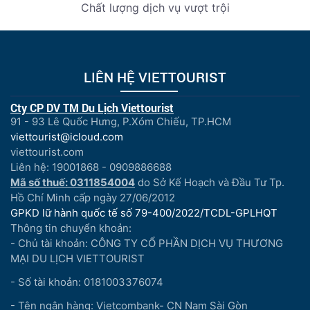
Chất lượng dịch vụ vượt trội
LIÊN HỆ VIETTOURIST
Cty CP DV TM Du Lịch Viettourist
91 - 93 Lê Quốc Hưng, P.Xóm Chiếu, TP.HCM
viettourist@icloud.com
viettourist.com
Liên hệ: 19001868 - 0909886688
Mã số thuế: 0311854004
do Sở Kế Hoạch và Đầu Tư Tp.
Hồ Chí Minh cấp ngày 27/06/2012
GPKD lữ hành quốc tế số 79-400/2022/TCDL-GPLHQT
Thông tin chuyển khoản:
- Chủ tài khoản: CÔNG TY CỔ PHẦN DỊCH VỤ THƯƠNG
MẠI DU LỊCH VIETTOURIST
- Số tài khoản: 0181003376074
- Tên ngân hàng: Vietcombank- CN Nam Sài Gòn