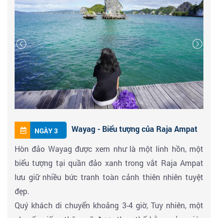
bởi hình dáng độc đáo cũng là lý do khiến Batu Pensil
nổi bật buộc du khách phải đến ghé thăm một lần.
Check in Mayafun Top, sau đó di chuyển về khách
sạn.
Wayag - Biểu tượng của Raja Ampat
NGÀY 3
Hòn đảo Wayag được xem như là một linh hồn, một
biểu tượng tại quần đảo xanh trong vắt Raja Ampat
lưu giữ nhiều bức tranh toàn cảnh thiên nhiên tuyệt
đẹp.
Quý khách di chuyển khoảng 3-4 giờ, Tuy nhiên, một