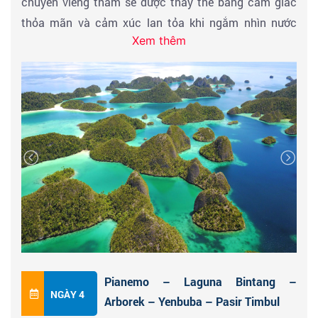
chuyến viếng thăm sẽ được thay thế bằng cảm giác
thỏa mãn và cảm xúc lan tỏa khi ngắm nhìn nước
Xem thêm
biển trong xanh và những ngọn đồi karst xanh
ngát nhô ra giữa biển. Trải nghiệm thú vị bơi lội cùng
dàn cá mập, một chuyến đi sẽ khiến du khách cũng
phải vượt qua sự sợ hãi để tận hưởng những điều thú
vị trọn vẹn nhất. Quý khách di chuyển về khách sạn
Pianemo – Laguna Bintang –
NGÀY 4
Arborek – Yenbuba – Pasir Timbul