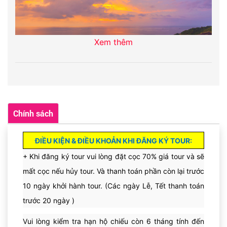
Xem thêm
Ăn sáng buffet cao cấp trên Du thuyền 5sao.
Du thuyền
về đến Singapore & Qúy khách làm thủ tục.
Quý khách có thể tham gia các hoạt động vui chơi giải trí
Chính sách
trên du thuyền,với quy mô
15 tầng, 10 hồ bơi & massage và
14 quầy bars & club & sảnh, spa tiêu chuẩn quốc tế, t
rung
ĐIỀU KIỆN & ĐIỀU KHOẢN KHI ĐĂNG KÝ TOUR:
tâm thẩm mỹ với các lớp học yoga, thái cực quyền...
Chơi thể
+
Khi đăng ký tour vui lòng đặt cọc 70% giá tour và sẽ
thao đa dạng: sân golf 9 lỗ, leo núi địa hình,trượt băng, chạy
mất cọc nếu hủy tour. Và thanh toán phần còn lại trước
bộ, sân trượt patin...
10 ngày khởi hành tour. (Các ngày Lễ, Tết thanh toán
trước 20 ngày )
Vui lòng kiểm tra hạn hộ chiếu còn 6 tháng tính đến