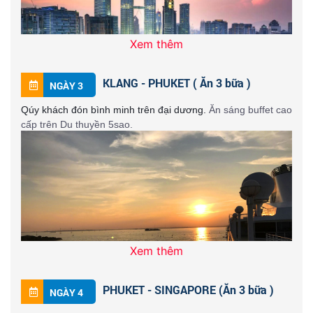
Xem thêm
KLANG - PHUKET ( Ăn 3 bữa )
NGÀY 3
Qúy khách đón bình minh trên đại dương.
Ăn sáng buffet cao
cấp trên Du thuyền 5sao.
Xem thêm
PHUKET - SINGAPORE (Ăn 3 bữa )
NGÀY 4