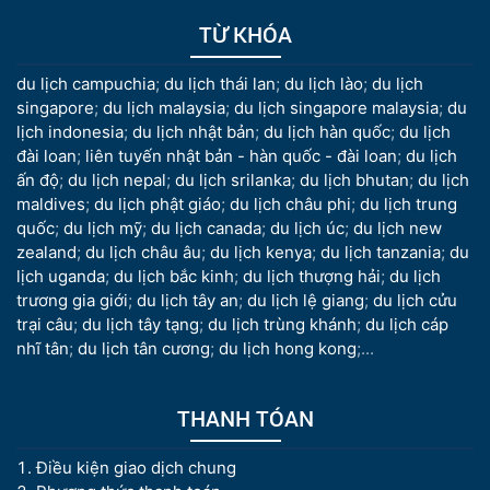
Đến giờ hẹn, Xe và HDV đón đoàn ra sân bay,
đoàn làm thủ
TỪ KHÓA
tục đáp chuyến bay về HCM – Kết thúc chương trình
du lịch campuchia
;
du lịch thái lan
;
du lịch lào
;
du lịch
singapore
;
du lịch malaysia
;
du lịch singapore malaysia
;
du
lịch indonesia
;
du lịch nhật bản
;
du lịch hàn quốc
;
du lịch
đài loan
;
liên tuyến nhật bản - hàn quốc - đài loan
;
du lịch
ấn độ
;
du lịch nepal
;
du lịch srilanka
;
du lịch bhutan
;
du lịch
maldives
;
du lịch phật giáo
;
du lịch châu phi
;
du lịch trung
quốc
;
du lịch mỹ
;
du lịch canada
;
du lịch úc
;
du lịch new
zealand
;
du lịch châu âu
;
du lịch kenya
;
du lịch tanzania
;
du
lịch uganda
;
du lịch bắc kinh
;
du lịch thượng hải
;
du lịch
trương gia giới
;
du lịch tây an
;
du lịch lệ giang
;
du lịch cửu
trại câu
;
du lịch tây tạng
;
du lịch trùng khánh
;
du lịch cáp
nhĩ tân
;
du lịch tân cương
;
du lịch hong kong
;...
THANH TÓAN
Điều kiện giao dịch chung