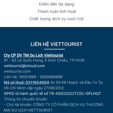
Điểm đến đa dạng
Thanh toán linh hoạt
Chất lượng dịch vụ vượt trội
Nếu yêu thích nghệ thuật, Quý khách hãy thưởng thức nhiều
màn trình diễn tại sân khấu trong nhà hoàng tránh của du
thuyền. Hay ngâm nhi thức uống, thưởng thức âm nhạc và
LIÊN HỆ VIETTOURIST
tâm sự cùng bạn bè người thân tại quầy bar.
Cty CP DV TM Du Lịch Viettourist
91 - 93 Lê Quốc Hưng, P.Xóm Chiếu, TP.HCM
viettourist@icloud.com
viettourist.com
Liên hệ: 19001868 - 0909886688
Mã số thuế: 0311854004
do Sở Kế Hoạch và Đầu Tư Tp.
Hồ Chí Minh cấp ngày 27/06/2012
GPKD lữ hành quốc tế số 79-400/2022/TCDL-GPLHQT
Thông tin chuyển khoản:
- Chủ tài khoản: CÔNG TY CỔ PHẦN DỊCH VỤ THƯƠNG
MẠI DU LỊCH VIETTOURIST