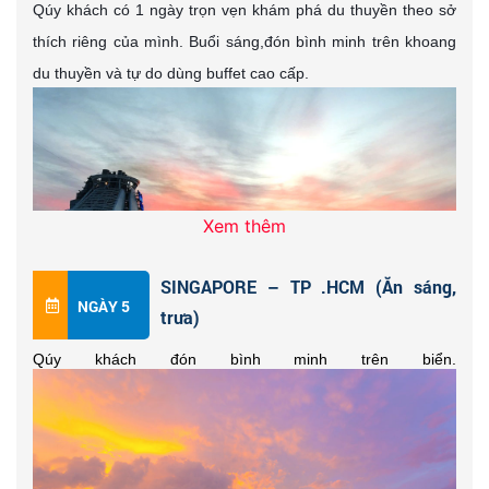
Qúy khách có 1 ngày trọn vẹn khám phá du thuyền theo sở
thích riêng của mình.
Buổi sáng,đón bình minh trên khoang
du thuyền và tự do dùng buffet cao cấp.
Xem thêm
SINGAPORE – TP .HCM (Ăn sáng,
NGÀY 5
trưa)
Du thuyền cập bến thành phố biển xinh đẹp Phuket,Thái
Du thuyền cập bến thành phố Klang. Đoàn
Ăn sáng buffet
Lan. Qúy khách có 01 ngày trọn vẹn khám phá Phuket, đảo
cao cấp trên Du thuyền 5sao.
Tự do hưởng thụ tất cả dịch vụ
Qúy khách đón bình minh trên biển.
Phi Phi, vịnh Phang Nga chùa Kathu ... theo sở thích riêng
Miễn phí trên Du thuyền.
Buổi chiều, du thuyền xuất bến đi Malaysia đến thủ đô
của mình.
Kualalumpur ngắm cảnh Hoàng Hôn trên Đại Dương & Chụp
ảnh kỷ niệm