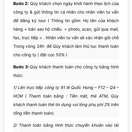
Bước 2:
Qúy khách chọn ngày khởi hành theo lịch của
công ty & gửi thông tin cá nhân cho nhân viên tư vấn
để đăng ký tour ( Thông tin gồm: Họ tên của khách
hàng + bản sao hộ chiếu < photo, scan, gửi qua mail,
fax, trực tiếp > . Nhân viên tư vấn sẽ xác nhận giữ chỗ
Trong vòng 24h để Qúy khách làm thủ tục thanh toán
cho công ty ( đặt cọc 50% )
Bước 3:
Qúy khách thanh toán cho công ty bằng hình
thức:
1/ Lên trực tiếp công ty 91 lê Quốc Hưng – F12 – Q4 –
HCM ( Thanh toán bằng : Tiền mặt, thẻ ATM, Qúy
khách thanh toán thẻ tín dụng vui lòng phụ phí 2% trên
tổng tiền thanh toán).
2/ Thanh toán bằng hình thức chuyển khoản vào tài
Xe và HDV đón & đưa đoàn vào trung tâm thành phố tham