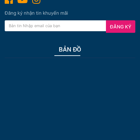
Đăng ký nhận tin khuyến mãi
ĐĂNG KÝ
Đoàn t
ham quan Bảo tàng đá Qúy & mua sắm tại trung cửa
hàng dầu gió nổi tiếng Singapore thuộc về chính phủ.
Ăn
BẢN ĐỒ
trưa và nghỉ ngơi tại nhà hàng.