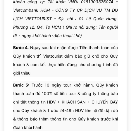
khoản công ty: Tài khản VNĐ: 0181003376074 –
quan và chụp hình: đập
Marina Barrage,
Tượng sư tử mình
Vietcombank HCM - CÔNG TY CP DỊCH VỤ TM DU
cá
(biểu tượng của đảo quốc Singapore) được đặt tại cửa
Quý khách Có thể lựa chọn các tour du lịch của công ty du
sông, khánh thành ngày 15/09/1972…
LỊCH VIETTOURIST - Địa chỉ : 91 Lê Quốc Hưng,
lịch địa phương tổ chức
Hoặc có thể ở lại trên tàu hưởng thụ
Phường 12, Q4, Tp HCM ( Ghi rõ nội dung: Tên người
các tiện ích săn có miễn phí.
đi + ngày khởi hành+điện thoại Lhệ)
Bước 4:
Ngay sau khi nhận được Tiền thanh toán của
Qúy khách thì Viettourist đảm bảo giữ chỗ cho Quy
khách & cam kết thực hiện đúng như chương trình đã
giới thiệu.
Bước 5:
Trước 10 ngày tour khởi hành, Qúy khách
thanh toán đủ 100% số tiền tour & công ty thông báo
chi tiết thông tin HDV + KHÁCH SẠN + CHUYẾN BAY
cho Qúy khách & Trước 24-48h HDV liên hệ để dặn dò
Đến giờ hẹn, Qúy khách trở về du thuyền.
Ăn tối & tự do
Đến giờ hẹn, qúy khách lên Du thuyền.
Tàu xuất bến khởi
& thông báo thêm thông tin cho Qúy khách trước khi
hưởng thụ tất cả dịch vụ miễn phí, thưởng thức các hoạt
hành đi Phuket, thiên đường biển đảo của Thái Lan với
động giải trí về đêm và nghỉ ngơi trên du thuyền.
đoàn khởi hành.
những thắng cảnh nổi tiếng thế giới như vịnh Phang Nga,