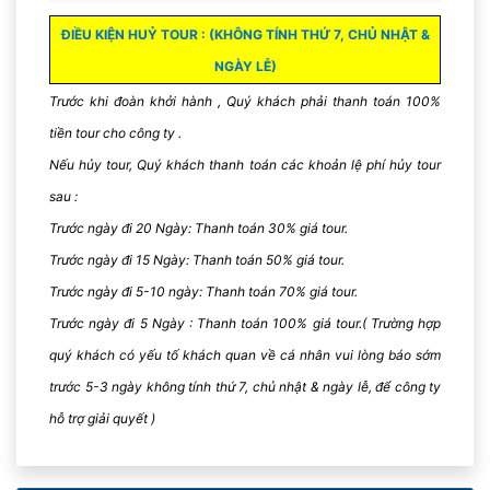
đảo Phi Phi, đảo James Bonds...
Qúy khách tự do hưởng thụ
tất cả dịch vụ Miễn phí trên du thuyền & thưởng thức các
ĐIỀU KIỆN HUỶ TOUR : (KHÔNG TÍNH THỨ 7, CHỦ NHẬT &
hoạt động giải trí về đêm.
NGÀY LỄ)
Trước khi đoàn khởi hành , Quý khách phải thanh toán 100%
tiền tour cho công ty .
Nếu hủy tour, Quý khách thanh toán các khoản lệ phí hủy tour
sau :
Trước ngày đi 20 Ngày: Thanh toán 30% giá tour.
Trước ngày đi 15 Ngày: Thanh toán 50% giá tour.
Trước ngày đi 5-10 ngày: Thanh toán 70% giá tour.
Trước ngày đi 5 Ngày : Thanh toán 100% giá tour.( Trường hợp
quý khách có yếu tố khách quan về cá nhân vui lòng báo sớm
trước 5-3 ngày không tính thứ 7, chủ nhật & ngày lễ, để công ty
Khi ánh nắng mặt trời dần tắt, quý khách có thể tham gia sân
hỗ trợ giải quyết )
khấu ngoài trời trên boong du thuyền để xem nhiều màn
trình vui nhộn. Hoặc chơi Casino thử vận may.