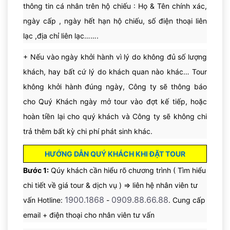
thông tin cá nhân trên hộ chiếu : Họ & Tên chính xác,
ngày cấp , ngày hết hạn hộ chiếu, số điện thoại liên
lạc ,địa chỉ liên lạc…….
+
Nếu vào ngày khởi hành vì lý do không đủ số lượng
khách, hay bất cứ lý do khách quan nào khác… Tour
không khởi hành đúng ngày, Công ty sẽ thông báo
cho Quý Khách ngày mở tour vào đợt kế tiếp, hoặc
hoàn tiền lại cho quý khách và Công ty sẽ không chi
trả thêm bất kỳ chi phí phát sinh khác.
HƯỚNG DẪN QUÝ KHÁCH KHI ĐẶT TOUR
Bước 1:
Qúy khách cần hiểu rõ chương trình ( Tìm hiểu
chi tiết về giá tour & dịch vụ ) => liên hệ nhân viên tư
1900.1868
0909.88.66.88
vấn Hotline:
-
. Cung cấp
email + điện thoại cho nhân viên tư vấn