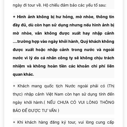
Hoặc quý khách đăng ký khám phá tham quan trung
ngày đi tour về.
Hộ chiếu đảm bảo các yếu tố sau:
tâm Kualalumpur: tham quam Quảng Trường Độc
Lập, chụp hình tháp đôi TWIN TOWER, tự do mua sắm
+ Hình ảnh không bị hư hỏng, mờ nhòe, thông tin
Qúy khách tự do hưởng thụ tất cả dịch vụ Miễn phí trên tàu.
- ăn trưa tự túc theo sở thích ... ( có xe đưa đón )
Đoàn
đầy đủ, dù còn hạn sử dụng nhưng nếu hình ảnh bị
Ăn tối trên du thuyền & thưởng thức các hoạt động giải
trí về đêm.
Nghỉ đêm trên du thuyền.
mờ nhòe, vẫn không được xuất hay nhập cảnh
....trường hợp vào ngày khởi hành, Quý khách không
được xuất hoặc nhập cảnh trong nước và ngoài
nước vì lý do cá nhân công ty sẽ không chịu trách
nhiệm và không hoàn tiền các khoản chi phí liên
quan khác.
+
Khách mang quốc tịch Nước ngoài phải có (Thị
thực) nhập cảnh Việt Nam còn hạn sử dụng tính đến
ngày khởi hành.( NẾU CHƯA CÓ VUI LÒNG THÔNG
BÁO ĐỂ ĐƯỢC TƯ VẤN )
+
Khi khách hàng đăng ký tour, vui lòng cung cấp