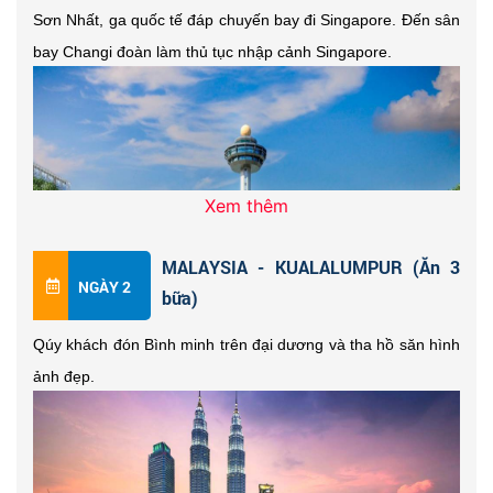
Sơn Nhất, ga quốc tế đáp chuyến bay đi Singapore.
Đến sân
bay Changi đoàn làm thủ tục nhập cảnh Singapore.
Xem thêm
MALAYSIA - KUALALUMPUR (Ăn 3
NGÀY 2
bữa)
Qúy khách đón Bình minh trên đại dương và tha hồ săn hình
ảnh đẹp.
Xe và HDV địa phương đón đoàn tham quan & đến bến
tàu chụp hình lưu niệm và làm thủ tục check in lên
du thuyền
5SAO.
Quý khách Ăn trưa Buffet trên du thuyền và nhận
phòng nghỉ ngơi.