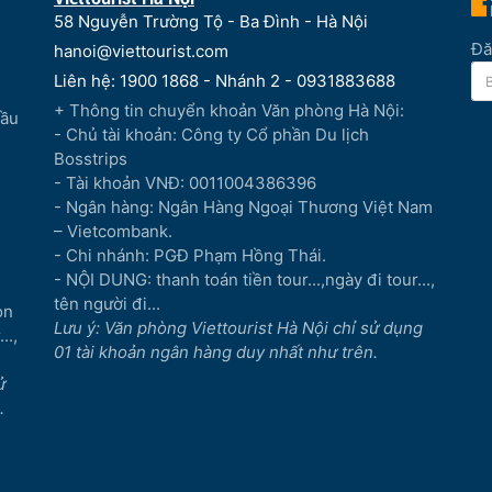
58 Nguyễn Trường Tộ - Ba Đình - Hà Nội
Đă
hanoi@viettourist.com
Liên hệ: 1900 1868 - Nhánh 2 - 0931883688
+ Thông tin chuyển khoản Văn phòng Hà Nội:
Đầu
- Chủ tài khoản: Công ty Cổ phần Du lịch
Bosstrips
- Tài khoản VNĐ: 0011004386396
- Ngân hàng: Ngân Hàng Ngoại Thương Việt Nam
– Vietcombank.
- Chi nhánh: PGĐ Phạm Hồng Thái.
- NỘI DUNG: thanh toán tiền tour...,ngày đi tour...,
tên người đi...
òn
Lưu ý: Văn phòng Viettourist Hà Nội chỉ sử dụng
..,
01 tài khoản ngân hàng duy nhất như trên.
ử
.