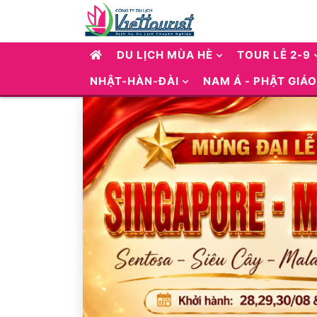
DU LỊCH MÙA HÈ
TOUR LỄ 2-9
NHẬT-HÀN-ĐÀI
NAM Á - PHẬT GIÁO