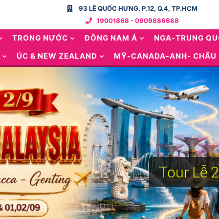
93 LÊ QUỐC HƯNG, P.12, Q.4, TP.HCM
19001868 - 0909886688
TRONG NƯỚC
ĐÔNG NAM Á
NGA-TRUNG Q
ÚC & NEW ZEALAND
MỸ-CANADA-ANH- CHÂU
Tour Lễ 2