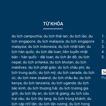
TỪ KHÓA
du lịch campuchia
;
du lịch thái lan
;
du lịch lào
;
du
lịch singapore
;
du lịch malaysia
;
du lịch singapore
malaysia
;
du lịch indonesia
;
du lịch nhật bản
;
du
lịch hàn quốc
;
du lịch đài loan
;
liên tuyến nhật
bản - hàn quốc - đài loan
;
du lịch ấn độ
;
du lịch
nepal
;
du lịch srilanka
;
du lịch bhutan
;
du lịch
maldives
;
du lịch phật giáo
;
du lịch châu phi
;
du
lịch trung quốc
;
du lịch mỹ
;
du lịch canada
;
du lịch
P
úc
;
du lịch new zealand
;
du lịch châu âu
;
du lịch
kenya
;
du lịch tanzania
;
du lịch uganda
;
du lịch
bắc kinh
;
du lịch thượng hải
;
du lịch trương gia
giới
;
du lịch tây an
;
du lịch lệ giang
;
du lịch cửu
trại câu
;
du lịch tây tạng
;
du lịch trùng khánh
;
du
lịch cáp nhĩ tân
;
du lịch tân cương
;
du lịch hong