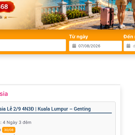
Từ ngày
Đến 
sia
sia Lễ 2/9 4N3Đ | Kuala Lumpur – Genting
n: 4 Ngày 3 đêm
h
30/08