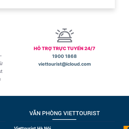
HỖ TRỢ TRỰC TUYẾN 24/7
-
1900 1868
từ
viettourist@icloud.com
st
u
VĂN PHÒNG VIETTOURIST
Viettourist Hà Nội