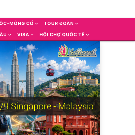
UÔC-MÔNG CỔ
TOUR ĐOÀN
 ÂU
VISA
HỘI CHỢ QUỐC TẾ
/9 Singapore - Malaysia