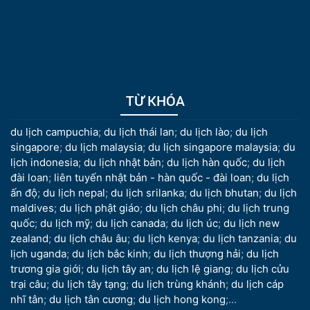
TỪ KHÓA
du lịch campuchia
;
du lịch thái lan
;
du lịch lào
;
du lịch
singapore
;
du lịch malaysia
;
du lịch singapore malaysia
;
du
lịch indonesia
;
du lịch nhật bản
;
du lịch hàn quốc
;
du lịch
đài loan
;
liên tuyến nhật bản - hàn quốc - đài loan
;
du lịch
ấn độ
;
du lịch nepal
;
du lịch srilanka
;
du lịch bhutan
;
du lịch
maldives
;
du lịch phật giáo
;
du lịch châu phi
;
du lịch trung
quốc
;
du lịch mỹ
;
du lịch canada
;
du lịch úc
;
du lịch new
zealand
;
du lịch châu âu
;
du lịch kenya
;
du lịch tanzania
;
du
lịch uganda
;
du lịch bắc kinh
;
du lịch thượng hải
;
du lịch
trương gia giới
;
du lịch tây an
;
du lịch lệ giang
;
du lịch cửu
trại câu
;
du lịch tây tạng
;
du lịch trùng khánh
;
du lịch cáp
nhĩ tân
;
du lịch tân cương
;
du lịch hong kong
;...