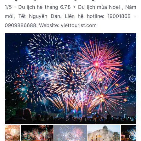
1/5 - Du lịch hè tháng 6.7.8 + Du lịch mùa Noel , Năm
mới, Tết Nguyên Đán. Liên hệ hotline: 19001868 -
0909886688. Website: viettourist.com