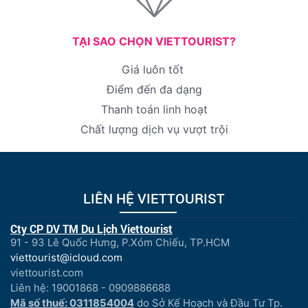
TẠI SAO CHỌN VIETTOURIST?
Giá luôn tốt
Điểm đến đa dạng
Thanh toán linh hoạt
Chất lượng dịch vụ vượt trội
LIÊN HỆ VIETTOURIST
Cty CP DV TM Du Lịch Viettourist
91 - 93 Lê Quốc Hưng, P.Xóm Chiếu, TP.HCM
viettourist@icloud.com
viettourist.com
Liên hệ: 19001868 - 0909886688
Mã số thuế: 0311854004
do Sở Kế Hoạch và Đầu Tư Tp.