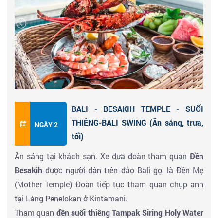
thành phố không ngủ. Kuta tập trung nhiều quán bar,
night club náo nhiệt không kém các thành phố lớn.Tự
do khám phá. Nghỉ đêm tại khách sạn tiêu chuẩn
4sao.
BALI - BESAKIH TEMPLE - SUỐI
THIÊNG-BALI SWING (Ăn sáng, trưa,
NGÀY 2
tối)
Ăn sáng tại khách sạn. Xe đưa đoàn tham quan
Đền
Besakih
được người dân trên đảo Bali gọi là Đền Mẹ
(Mother Temple) Đoàn tiếp tục tham quan chụp anh
tại Làng Penelokan ở Kintamani.
Tham quan
đền suối thiêng Tampak Siring Holy Water