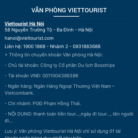
VĂN PHÒNG VIETTOURIST
Viettourist Hà Nội
58 Nguyễn Trường Tộ - Ba Đình - Hà Nội
hanoi@viettourist.com
Liên hệ: 1900 1868 - Nhánh 2 - 0931883688
+ Thông tin chuyển khoản Văn phòng Hà Nội:
- Chủ tài khoản: Công ty Cổ phần Du lịch Bosstrips
- Tài khoản VNĐ: 0011004386396
- Ngân hàng: Ngân Hàng Ngoại Thương Việt Nam –
Vietcombank.
- Chi nhánh: PGĐ Phạm Hồng Thái.
- NỘI DUNG: thanh toán tiền tour...,ngày đi tour..., tên người
đi...
Lưu ý: Văn phòng Viettourist Hà Nội chỉ sử dụng 01 tài
khoản ngân hàng duy nhất như trên.