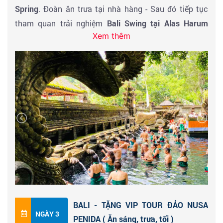
Spring
. Đoàn ăn trưa tại nhà hàng - Sau đó tiếp tục
tham quan trải nghiệm
Bali Swing tại Alas Harum
Xem thêm
(chưa bao gồm vé)
. Xe đưa đoàn về lại trung tâm dùng
cơm tối tại nhà hàng. Tự do khám phá
Phố biển Bali
về
đêm.
BALI - TẶNG VIP TOUR ĐẢO NUSA
NGÀY 3
PENIDA ( Ăn sáng, trưa, tối )