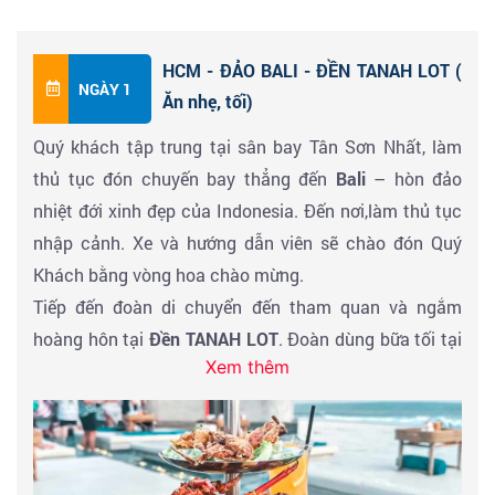
HCM - ĐẢO BALI - ĐỀN TANAH LOT (
NGÀY 1
Ăn nhẹ, tối)
Quý khách tập trung tại sân bay Tân Sơn Nhất, làm
thủ tục đón chuyến bay thẳng đến
Bali
– hòn đảo
nhiệt đới xinh đẹp của Indonesia. Đến nơi,làm thủ tục
nhập cảnh. Xe và hướng dẫn viên sẽ chào đón Quý
Khách bằng vòng hoa chào mừng.
Tiếp đến đoàn di chuyển đến tham quan và ngắm
hoàng hôn tại
Đền TANAH LOT
. Đoàn dùng bữa tối tại
Xem thêm
nhà hàng địa phương và trở về khách sạn tọa lạc tại
khu vực Kuta là khu vực sầm uất và sôi động nhất ở
đảo Bali. Nhiều nhà hàng, quán xá lúc nào cũng đông
kín người, đường phố lúc nào cũng tấp nập… đúng kiểu