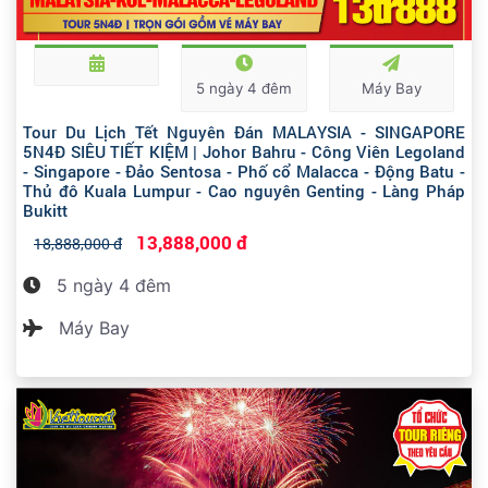
5 ngày 4 đêm
Máy Bay
Tour Du Lịch Tết Nguyên Đán MALAYSIA - SINGAPORE
5N4Đ SIÊU TIẾT KIỆM | Johor Bahru - Công Viên Legoland
- Singapore - Đảo Sentosa - Phố cổ Malacca - Động Batu -
Thủ đô Kuala Lumpur - Cao nguyên Genting - Làng Pháp
Bukitt
13,888,000 đ
18,888,000 đ
5 ngày 4 đêm
Máy Bay