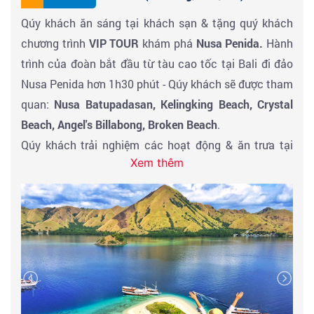
Qúy khách ăn sáng tại khách sạn & tặng quý khách
chương trình
VIP TOUR
khám phá
Nusa Penida.
Hành
trình của đoàn bắt đầu từ tàu cao tốc tại Bali đi đảo
Nusa Penida hơn 1h30 phút - Qúy khách sẽ được tham
quan:
Nusa Batupadasan, Kelingking Beach, Crystal
Beach, Angel's Billabong, Broken Beach
.
Qúy khách trải nghiệm các hoạt động & ăn trưa tại
Xem thêm
nhà hàng. Đến giờ hẹn HDV đón đoàn tập trung về
ĐẢO BALI
& Ăn tối nhận phòng khách sạn nghỉ ngơi.