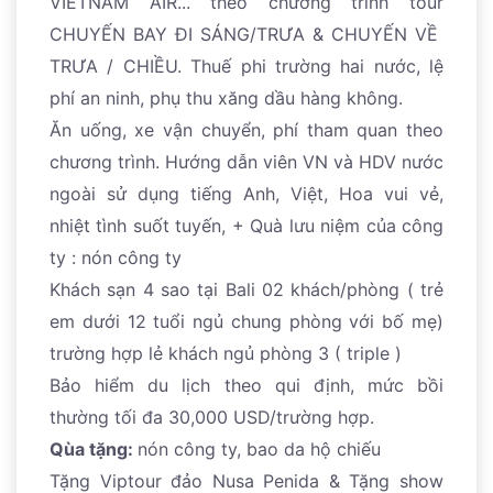
VIETNAM AIR... theo chương trình tour
CHUYẾN BAY ĐI SÁNG/TRƯA & CHUYẾN VỀ
TRƯA / CHIỀU. Thuế phi trường hai nước, lệ
phí an ninh, phụ thu xăng dầu hàng không.
Ăn uống, xe vận chuyển, phí tham quan theo
chương trình. Hướng dẫn viên VN và HDV nước
ngoài sử dụng tiếng Anh, Việt, Hoa vui vẻ,
nhiệt tình suốt tuyến, + Quà lưu niệm của công
ty : nón công ty
Khách sạn 4 sao tại Bali 02 khách/phòng ( trẻ
em dưới 12 tuổi ngủ chung phòng với bố mẹ)
trường hợp lẻ khách ngủ phòng 3 ( triple )
Bảo hiểm du lịch theo qui định, mức bồi
thường tối đa 30,000 USD/trường hợp.
Qùa tặng:
nón công ty, bao da hộ chiếu
Tặng Viptour đảo Nusa Penida & Tặng show