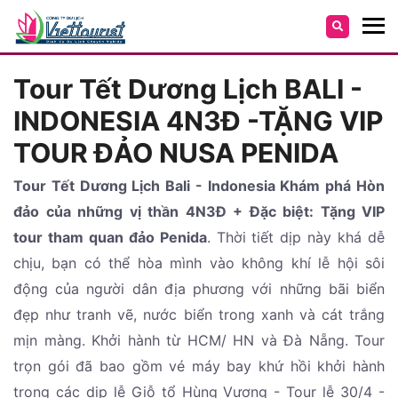
Tour Tết Dương Lịch BALI -
INDONESIA 4N3Đ -TẶNG VIP
TOUR ĐẢO NUSA PENIDA
Tour Tết Dương Lịch Bali - Indonesia Khám phá Hòn
đảo của những vị thần 4N3Đ + Đặc biệt: Tặng VIP
tour tham quan đảo Penida
. Thời tiết dịp này khá dễ
chịu, bạn có thể hòa mình vào không khí lễ hội sôi
động của người dân địa phương với những bãi biển
đẹp như tranh vẽ, nước biển trong xanh và cát trắng
mịn màng. Khởi hành từ HCM/ HN và Đà Nẵng. Tour
trọn gói đã bao gồm vé máy bay khứ hồi khởi hành
trong các dịp lễ Giỗ tổ Hùng Vương - Tour lễ 30/4 -