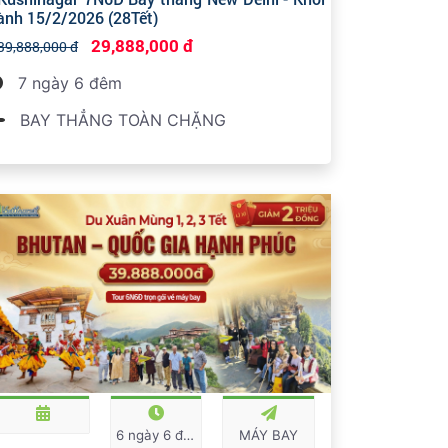
ành 15/2/2026 (28Tết)
29,888,000 đ
39,888,000 đ
7 ngày 6 đêm
BAY THẲNG TOÀN CHẶNG
6 ngày 6 đêm
MÁY BAY