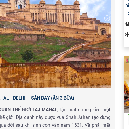
h
âm thành phố & nhận phòng khách sạn đoàn ăn tối &
HAL - DELHI – SÂN BAY (ĂN 3 BỮA)
QUAN THẾ GIỚI TAJ MAHAL
, tận mắt chứng kiến một
thế giới. Địa danh này được vua Shah Jahan tạo dựng
a đời sau khi sinh con vào năm 1631. Và phải mất