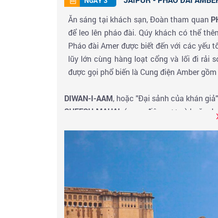
NGÀY 3
Ăn sáng tại khách sạn, Đoàn tham quan
P
để leo lên pháo đài. Qúy khách có thể thê
Pháo đài Amer được biết đến với các yếu
lũy lớn cùng hàng loạt cổng và lối đi rải s
được gọi phổ biến là Cung điện Amber gồm
DIWAN-I-AAM
, hoặc "Đại sảnh của khán giả"
SHEESH MAHAL
(cung điện gương) hoặc Ja
ra một cách nhân tạo bởi những cơn gió thổ
gần Cổng Ganesh của pháo đài, có một ngô
Đến giờ hẹn, đoàn đi xuống núi bằng xe jeep
hành đi
AGRA
- một thành phố nằm bên s
Delhi 200 km về phía nam. Hành trình tha
người dân Ấn Độ mà còn là địa điểm du lịc
năm 1983, tọa lạc bên bờ sông Yamuna thuộc