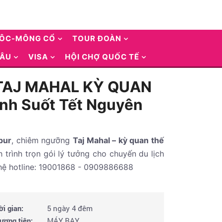
UÔC-MÔNG CỔ
TOUR ĐOÀN
 ÂU
VISA
HỘI CHỢ QUỐC TẾ
N TAJ MAHAL KỲ QUAN
nh Suốt Tết Nguyên
pur
, chiêm ngưỡng
Taj Mahal – kỳ quan thế
 trình trọn gói lý tưởng cho chuyến du lịch
 hệ hotline: 19001868 - 0909886688
ời gian:
5 ngày 4 đêm
ương tiện:
MÁY BAY