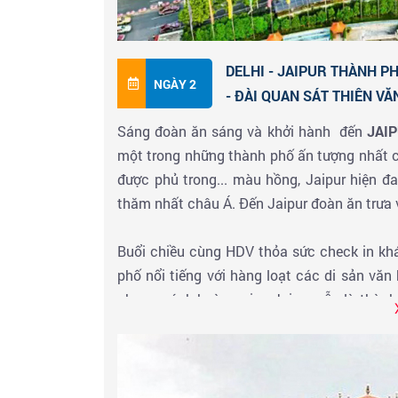
DELHI - JAIPUR THÀNH P
NGÀY 2
- ĐÀI QUAN SÁT THIÊN VĂ
Sáng đoàn ăn sáng và khởi hành đến
JAI
một trong những thành phố ấn tượng nhất c
được phủ trong... màu hồng, Jaipur hiện đa
thăm nhất châu Á. Đến Jaipur đoàn ăn trưa
Buổi chiều cùng HDV thỏa sức check in k
phố nổi tiếng với hàng loạt các di sản v
phong cách hoàng gia - Jaipur vẫn là thà
trên toàn thế giới được bảo trợ bởi hoàng g
kinh doanh đá màu cũng như sản xuất đồ tr
+ Tham quan chụp hình bên ngoài
PALACE 
trúc đặc biệt với gần 1000 ô cửa sổ. Cung