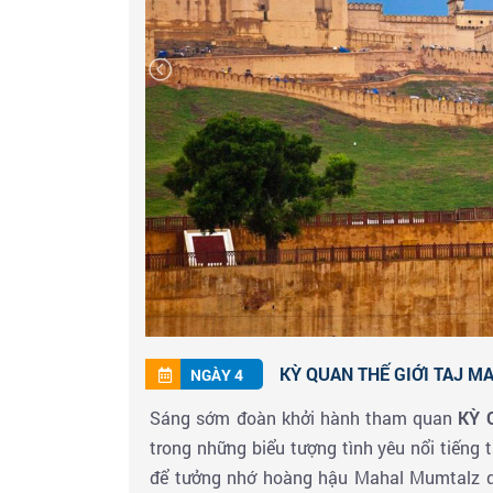
Đến Agra đoàn tham quan một vòng trung t
nghỉ ngơi.
KỲ QUAN THẾ GIỚI TAJ MA
NGÀY 4
Sáng sớm đoàn khởi hành tham quan
KỲ 
trong những biểu tượng tình yêu nổi tiếng 
để tưởng nhớ hoàng hậu Mahal Mumtalz qu