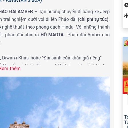
HÁO ĐÀI AMBER
– Tận hưởng chuyến đi bằng xe Jeep
m trải nghiệm cưỡi voi đi lên Pháo đài
(chi phí tự túc)
.
 tố nghệ thuật theo phong cách Hindu. Với những thành
ỏi, pháo đài nhìn ra
HỒ MAOTA
. Pháo đài Amber còn
 :
, Diwan-i-Khas, hoặc "Đại sảnh của khán giả riêng"
i Mandir, và Sukh Niwas nơi khí hậu mát mẻ được tạo
Xem thêm
i qua thác nước trong cung điện. Ở lối vào cung điện
i đền thờ
SHILA DEVI.
 - Đoàn ăn trưa tại nhà hàng & nghỉ ngơi trên xe khởi
ông Yamuna, thuộc bang Uttar Pradesh, cách thủ đô
m quan đền
TAJ MAHAL
không chỉ là niềm tự hào của
T
h nổi tiếng được Unesco công nhận là di sản thế giới
T
 thành phố cổ Agra.
-