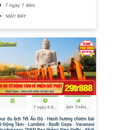
7 ngày 7 đêm
MÁY BAY
7 ngày 6 đêm
BAY THẲNG TOÀN CHẶNG
our du lịch Tết Ấn Độ - Hành hương chiêm bái
ứ Động Tâm - Lumbini - Bodh Gaya - Varanasi
 Kushinagar 7N6Đ Bay thẳng New Delhi - Khởi