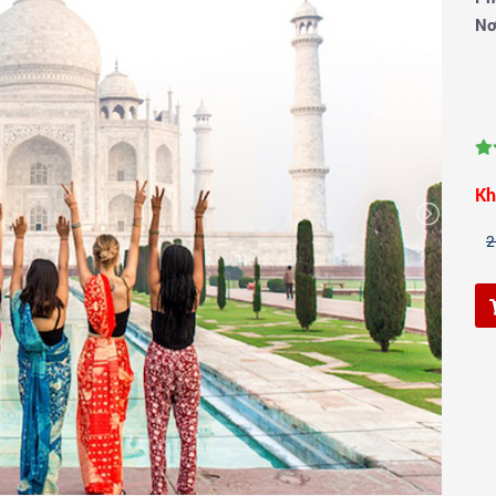
Nơ
Kh
2