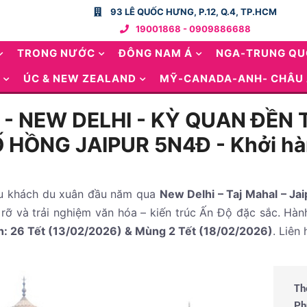
93 LÊ QUỐC HƯNG, P.12, Q.4, TP.HCM
19001868 - 0909886688
TRONG NƯỚC
ĐÔNG NAM Á
NGA-TRUNG Q
ÚC & NEW ZEALAND
MỸ-CANADA-ANH- CHÂU
ĐỘ - NEW DELHI - KỲ QUAN ĐỀ
 HỒNG JAIPUR 5N4Đ - Khởi hà
 khách du xuân đầu năm qua
New Delhi – Taj Mahal – Jai
rỡ và trải nghiệm văn hóa – kiến trúc Ấn Độ đặc sắc. Hành
h: 26 Tết (13/02/2026) & Mùng 2 Tết (18/02/2026)
. Liên
Th
Ph