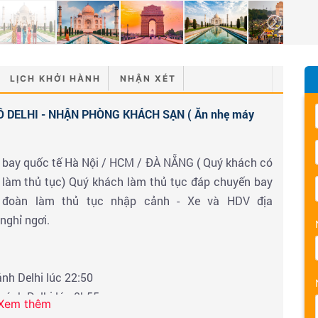
LỊCH KHỞI HÀNH
NHẬN XÉT
Ô DELHI - NHẬN PHÒNG KHÁCH SẠN ( Ăn nhẹ máy
sân bay quốc tế Hà Nội / HCM / ĐÀ NẴNG ( Quý khách có
y làm thủ tục) Quý khách làm thủ tục đáp chuyến bay
i đoàn làm thủ tục nhập cảnh - Xe và HDV địa
nghỉ ngơi.
nh Delhi lúc 22:50
cánh Delhi lúc 0h55
Xem thêm
ánh Delhi lúc 22h05