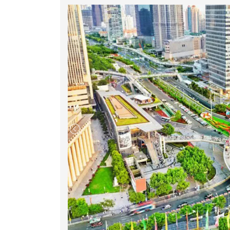
CÁC CHUYẾN BAY TỪ HÀ NỘI
1. VIETJET HAN - DEL Bay lúc 19:10 & Hạ cá
2. VIETNAM AIRLINE : Bay lúc 18h45 & Hạ c
3. INDIGO | HAN - DEL Bay lúc 18h00 & Hạ c