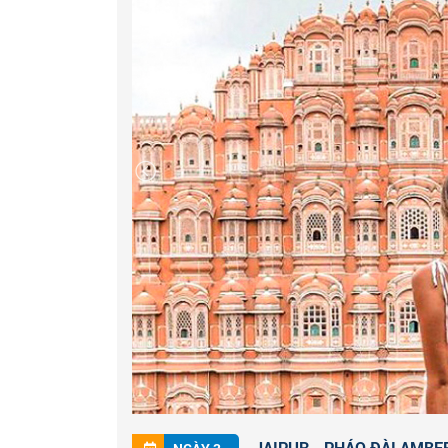
thành biểu tượng của người dân địa phương.
+ Tham quan
MAHARAJA’S CITY PALACE 
một số sân và khu vườn tạo nên sự tương ph
bao gồm Mubarak Mahal, Chandra Mahal, B
khổng lồ bằng bạc được trưng bày tại Diwan
thế giới.
+ Tham quan
JANTAR MANTAR - ĐÀI QUA
một Di sản Thế giới được UNESCO công n
phố, xây dựng trong khoảng thời gian từ 
cùng HDV khám phá thành phố hồng Jaipur
JAIPUR - PHÁO ĐÀI AMBER