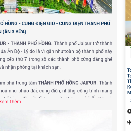
HỐ HỒNG - CUNG ĐIỆN GIÓ - CUNG ĐIỆN THÀNH PHỐ
N (ĂN 3 BỮA)
PUR - THÀNH PHỐ HỒNG
. Thành phố Jaipur trở thành
ủa Ấn Độ - Lý do là vì gần như toàn bộ thành phố này
ng xếp thứ 7 trong số các thành phố xứng đáng ghé
 và nhận phòng tại khách sạn,
T
T
T
hám phá trung tâm
THÀNH PHỐ HỒNG JAIPUR
. Thành
K
ăn hoá như pháo đài, cung điện, những công trình mang
M
nh phố hàng đầu về đồ trang sức không chỉ ở Ấn Độ mà
Xem thêm
ia, thành phố trở thành trung tâm hàng đầu về cắt và
ang sức hiện đại.
OF THE WINDS (CUNG ĐIỆN GIÓ),
một công trình kiến
 điện từng là hậu cung của vua chúa và hiện đã trở