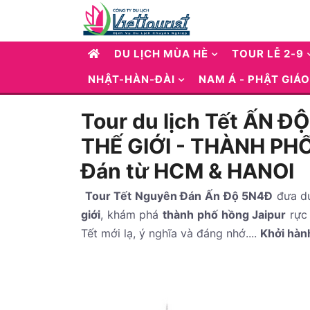
DU LỊCH MÙA HÈ
TOUR LỄ 2-9
NHẬT-HÀN-ĐÀI
NAM Á - PHẬT GIÁO
Tour du lịch Tết ẤN 
THẾ GIỚI - THÀNH PHỐ
Đán từ HCM & HANOI
Tour Tết Nguyên Đán Ấn Độ 5N4Đ
đưa du
giới
, khám phá
thành phố hồng Jaipur
rực 
Tết mới lạ, ý nghĩa và đáng nhớ....
Khởi hàn