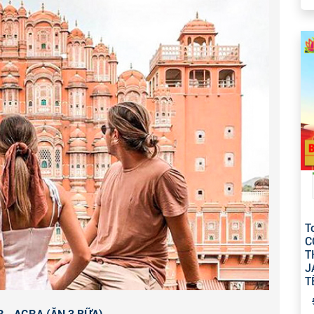
- CUNG ĐIỆN THÀNH PHỐ
, khu phức hợp rộng lớn có
ản tuyệt vời với nhiều công trình kiến trúc nguy nga
adal Mahal và đền Sri Govind Dev. Những bình nước
-I-Khas được ghi vào sách Guinness là lớn nhất trên
N
SÁT THIÊN VĂN
bằng đá lớn nhất trên thế giới và là
hận. Jantar Mantar nằm ngay cạnh cung điện thành
năm 1727 đến năm 1733. Nghỉ đêm tại khách sạn hoặc
 về đêm.
T
C
T
J
T
 - AGRA (ĂN 3 BỮA)