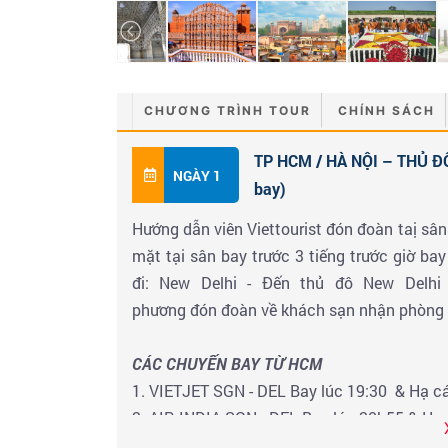
CHƯƠNG TRÌNH TOUR
CHÍNH SÁCH
TP HCM / HÀ NỘI – THỦ Đ
NGÀY 1
bay)
Hướng dẫn viên Viettourist đón đoàn taị 
mặt tại sân bay trước 3 tiếng trước giờ ba
đi: New Delhi - Đến thủ đô New Delh
phương đón đoàn về khách sạn nhận phòng 
CÁC CHUYẾN BAY TỪ HCM
1. VIETJET SGN - DEL Bay lúc 19:30 & Hạ cá
2. AIR INDIA SGN - DEL Bay lúc 20h55 & Hạ 
3. VIETNAM AIRLINE : Bay lúc 23h35 & Hạ c