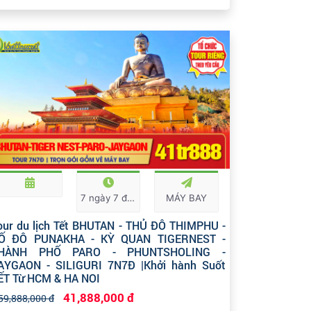
7 ngày 7 đêm
MÁY BAY
our du lịch Tết BHUTAN - THỦ ĐÔ THIMPHU -
Ố ĐÔ PUNAKHA - KỲ QUAN TIGERNEST -
HÀNH PHỐ PARO - PHUNTSHOLING -
AYGAON - SILIGURI 7N7Đ |Khởi hành Suốt
ẾT Từ HCM & HA NOI
41,888,000 đ
59,888,000 đ