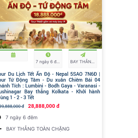
7 ngày 6 đêm
BAY THẲNG TOÀN CHẶNG
our Du Lịch Tết Ấn Độ - Nepal 5SAO 7N6Đ |
our Tứ Động Tâm - Du xuân Chiêm Bái 04
hánh Tích : Lumbini - Bodh Gaya - Varanasi -
ushinagar Bay thẳng Kolkata - Khởi hành
ùng 1 - 2 - 3 Tết
28,888,000 đ
39,888,000 đ
7 ngày 6 đêm
BAY THẲNG TOÀN CHẶNG