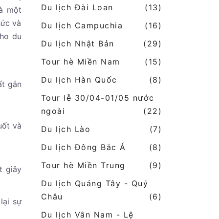
Du lịch Đài Loan
(13)
là một
hức và
Du lịch Campuchia
(16)
cho du
Du lịch Nhật Bản
(29)
Tour hè Miền Nam
(15)
Du lịch Hàn Quốc
(8)
ất gắn
Tour lễ 30/04-01/05 nước
ngoài
(22)
uốt và
Du lịch Lào
(7)
Du lịch Đông Bắc Á
(8)
Tour hè Miền Trung
(9)
t giây
Du lịch Quảng Tây - Quý
Châu
(6)
lại sự
Du lịch Vân Nam - Lệ