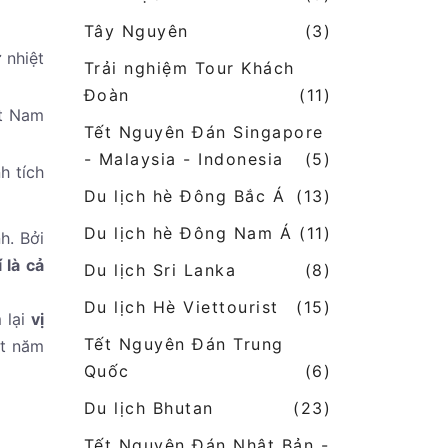
Tây Nguyên
(3)
 nhiệt
Trải nghiệm Tour Khách
Đoàn
(11)
ệt Nam
Tết Nguyên Đán Singapore
- Malaysia - Indonesia
(5)
h tích
Du lịch hè Đông Bắc Á
(13)
Du lịch hè Đông Nam Á
(11)
h. Bởi
 là cả
Du lịch Sri Lanka
(8)
Du lịch Hè Viettourist
(15)
 lại
vị
Tết Nguyên Đán Trung
ột năm
Quốc
(6)
Du lịch Bhutan
(23)
Tết Nguyên Đán Nhật Bản -