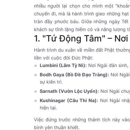
nhiều người lại chọn cho mình một "khoả
chuyến đi, mà là hành trình gieo những hạt
tràn đầy phước báu. Giữa những ngày Tết
khách sự tĩnh lặng hiếm có và năng lượng 
1. "Tứ Động Tâm" – Nơi
Hành trình du xuân về miền đất Phật thườ
liền với cuộc đời Đức Phật:
Lumbini (Lâm Tỳ Ni):
Nơi Ngài đản sinh,
Bodh Gaya (Bồ Đề Đạo Tràng):
Nơi Ngài 
sự kiên trì.
Sarnath (Vườn Lộc Uyển):
Nơi Ngài chuyể
Kushinagar (Câu Thi Na):
Nơi Ngài nhập
hiện tại.
Việc đứng trước những thánh tích này vào
bình yên thuần khiết.