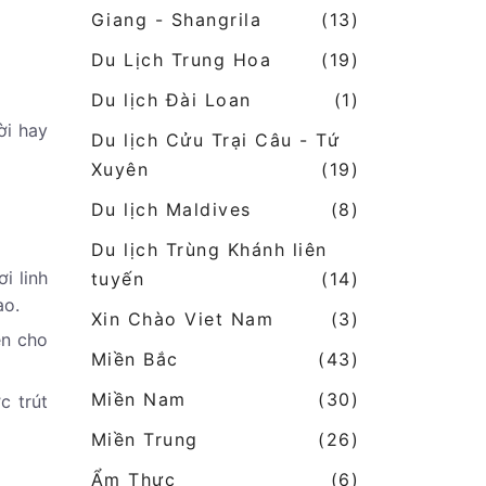
Giang - Shangrila
(13)
Du Lịch Trung Hoa
(19)
Du lịch Đài Loan
(1)
ời hay
Du lịch Cửu Trại Câu - Tứ
Xuyên
(19)
Du lịch Maldives
(8)
Du lịch Trùng Khánh liên
i linh
tuyến
(14)
ao.
Xin Chào Viet Nam
(3)
ện cho
Miền Bắc
(43)
Miền Nam
(30)
c trút
Miền Trung
(26)
Ẩm Thực
(6)