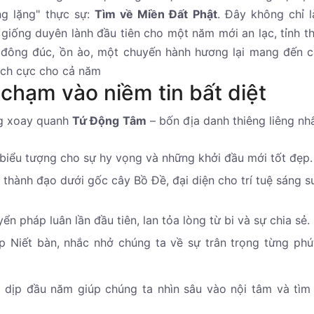
ng lặng" thực sự:
Tìm về Miền Đất Phật
. Đây không chỉ 
 giống duyên lành đầu tiên cho một năm mới an lạc, tỉnh t
 đông đúc, ồn ào, một chuyến hành hương lại mang đến 
tích cực cho cả năm
 chạm vào niềm tin bất diệt
ng xoay quanh
Tứ Động Tâm
– bốn địa danh thiêng liêng nh
 biểu tượng cho sự hy vọng và những khởi đầu mới tốt đẹp.
thành đạo dưới gốc cây Bồ Đề, đại diện cho trí tuệ sáng s
n pháp luân lần đầu tiên, lan tỏa lòng từ bi và sự chia sẻ.
 Niết bàn, nhắc nhở chúng ta về sự trân trọng từng phú
 dịp đầu năm giúp chúng ta nhìn sâu vào nội tâm và tìm 