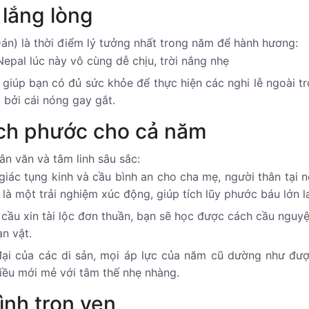
 lắng lòng
án) là thời điểm lý tưởng nhất trong năm để hành hương:
Nepal lúc này vô cùng dễ chịu, trời nắng nhẹ
 giúp bạn có đủ sức khỏe để thực hiện các nghi lễ ngoài tr
 bởi cái nóng gay gắt.
ích phước cho cả năm
 văn và tâm linh sâu sắc:
ác tụng kinh và cầu bình an cho cha mẹ, người thân tại nơ
 là một trải nghiệm xúc động, giúp tích lũy phước báu lớn l
 cầu xin tài lộc đơn thuần, bạn sẽ học được cách cầu nguy
n vật.
ại của các di sản, mọi áp lực của năm cũ dường như đượ
iều mới mẻ với tâm thế nhẹ nhàng.
ình trọn vẹn