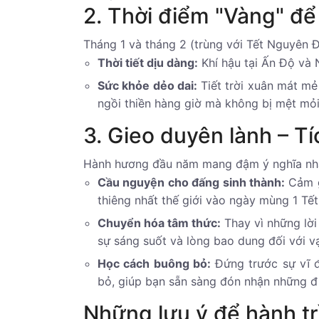
2. Thời điểm "Vàng" để
Tháng 1 và tháng 2 (trùng với Tết Nguyên Đ
Thời tiết dịu dàng:
Khí hậu tại Ấn Độ và 
Sức khỏe dẻo dai:
Tiết trời xuân mát mẻ
ngồi thiền hàng giờ mà không bị mệt mỏi
3. Gieo duyên lành – T
Hành hương đầu năm mang đậm ý nghĩa nhân
Cầu nguyện cho đấng sinh thành:
Cảm gi
thiêng nhất thế giới vào ngày mùng 1 Tết
Chuyển hóa tâm thức:
Thay vì những lời
sự sáng suốt và lòng bao dung đối với vạ
Học cách buông bỏ:
Đứng trước sự vĩ đ
bỏ, giúp bạn sẵn sàng đón nhận những đ
Những lưu ý để hành tr