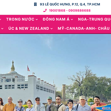
93 LÊ QUỐC HƯNG, P.12, Q.4, TP.HCM
19001868 - 0909886688
TRONG NƯỚC
ĐÔNG NAM Á
NGA-TRUNG Q
ÚC & NEW ZEALAND
MỸ-CANADA-ANH- CHÂU