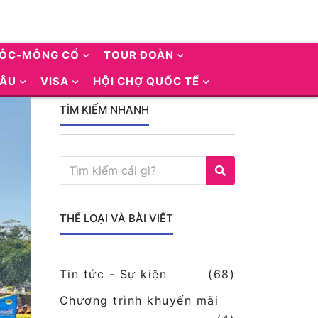
UÔC-MÔNG CỔ
TOUR ĐOÀN
 ÂU
VISA
HỘI CHỢ QUỐC TẾ
TÌM KIẾM NHANH
THỂ LOẠI VÀ BÀI VIẾT
Tin tức - Sự kiện
(68)
Chương trình khuyến mãi