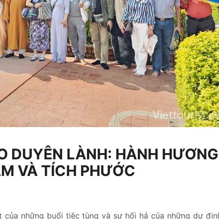
IEO DUYÊN LÀNH: HÀNH HƯƠNG
ÂM VÀ TÍCH PHƯỚC
ệt của những buổi tiệc tùng và sự hối hả của những dự địn