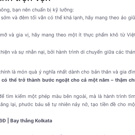
hông, bạn nên chuẩn bị kỹ lưỡng:
sớm và đêm tối vẫn có thể khá lạnh, hãy mang theo áo giữ
mỡ và gia vị, hãy mang theo một ít thực phẩm khô từ Vi
hiện và sự nhẫn nại, bởi hành trình di chuyển giữa các thán
chính là món quà ý nghĩa nhất dành cho bản thân và gia đìn
có thể trở thành bước ngoặt cho cả một năm – thậm chí
để tìm kiếm một phép màu bên ngoài, mà là hành trình tìm
 lắng lại, phước báu sẽ tự nhiên nảy nở, tạo tiền đề cho m
Đ | Bay thẳng Kolkata