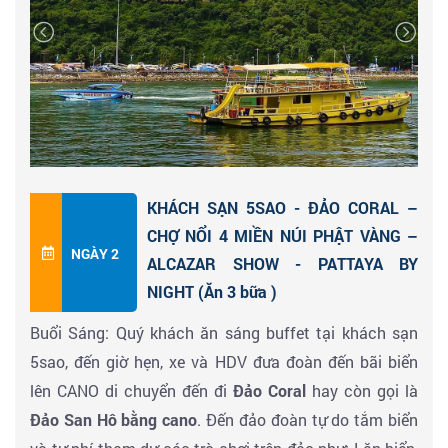
sạn Pattaya.
KHÁCH SẠN 5SAO - ĐẢO CORAL –
CHỢ NỔI 4 MIỀN NÚI PHẬT VÀNG –
NGÀY 2
ALCAZAR SHOW - PATTAYA BY
NIGHT (Ăn 3 bữa )
Buổi Sáng: Quý khách ăn sáng buffet tại khách sạn
5sao, đến giờ hẹn, xe và HDV đưa đoàn đến bãi biển
lên CANO di chuyển đến đi
Đảo Coral
hay còn gọi là
Đảo San Hô bằng cano
. Đến đảo đoàn tự do tắm biển