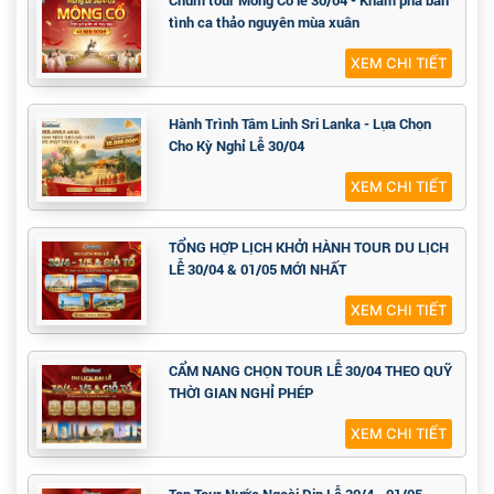
tình ca thảo nguyên mùa xuân
XEM CHI TIẾT
Hành Trình Tâm Linh Sri Lanka - Lựa Chọn
Cho Kỳ Nghỉ Lễ 30/04
XEM CHI TIẾT
TỔNG HỢP LỊCH KHỞI HÀNH TOUR DU LỊCH
LỄ 30/04 & 01/05 MỚI NHẤT
XEM CHI TIẾT
CẨM NANG CHỌN TOUR LỄ 30/04 THEO QUỸ
THỜI GIAN NGHỈ PHÉP
XEM CHI TIẾT