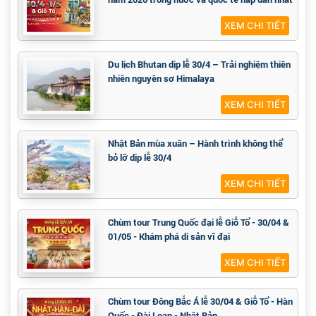
XEM CHI TIẾT
Du lịch Bhutan dịp lễ 30/4 – Trải nghiệm thiên
nhiên nguyên sơ Himalaya
XEM CHI TIẾT
Nhật Bản mùa xuân – Hành trình không thể
bỏ lỡ dịp lễ 30/4
XEM CHI TIẾT
Chùm tour Trung Quốc đại lễ Giỗ Tổ - 30/04 &
01/05 - Khám phá di sản vĩ đại
XEM CHI TIẾT
Chùm tour Đông Bắc Á lễ 30/04 & Giỗ Tổ - Hàn
Quốc - Đài Loan - Nhật Bản