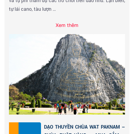
và tự phí tham dự các trò chơi trên đảo như: Lặn biển,
tự lái cano, tàu lượn …
Xem thêm
Đoàn ăn trưa tại nhà hàng với các món ăn đặc trưng
Thái Lan, sau đó tham quan trung tâm vàng bạc đá
quý Hoàng Gia Thái Lan & mua sắm tại cửa hàng
nông sản, đặc sản Thái Lan làm quà cho người thân.
Chiều: Đoàn Khởi hành tham quan chụp hình
NÚI
PHẬT VÀNG
-
kỷ lục guiness Thế giới
, ghé
CHỢ NỔI 4
MIỀN
đặc sắc văn hóa truyền thống Thái lan & trải
nghiệm các món ăn truyền thống của Thái.
Buổi tối: Quý khách dùng bữa tối tại nhà hàng và xem
chương trình
biểu diễn Alcazar Show
- chương trình
DẠO THUYỀN CHÙA WAT PAKNAM –
nghệ thuật độc đáo do những người đẹp chuyển giới