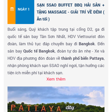
SẠN 5SAO BUFFET BBQ HẢI SẢN +
NGÀY 1
TẶNG MASSAGE - GIẢI TRÍ VỀ ĐÊM (
Ăn tối )
Buổi sáng, Quý khách tập trung tại cổng D2, ga đi
quốc tế sân bay Tân Sơn Nhất, HDV Viettourist đón
đoàn, làm thủ tục đáp chuyến bay đi
Bangkok
. Đến
sân bay
Quốc tế Bangkok
, đoàn tự do ăn nhẹ - Xe và
HDV địa phương đón đoàn về
thành phố biển Pattaya
,
nhận phòng khách sạn 5SAO nghỉ ngơi, tận hưởng các
tiện ích miễn phí tại khách sạn.
Xem thêm
Buổi tối: Đến giờ đoàn đi ăn tối tại nhà hàng
BBQ HẢI
SẢN VỚI HƠN 100 MÓN TỰ CHỌN & tự do khám phá
thành phố Pattaya - Tặng quý khách 01 suất massage
cổ truyền Thái Lan thư giãn
. Đoàn nghỉ đêm tại khách