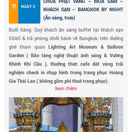
CHÙA PHẬT VÀNG – MUA SẮM –
biểu diễn. Sau show diễn, quý khách tự do khám phá
NGÀY 3
KHÁCH SẠN – BANGKOK BY NIGHT
Pattaya. Về khách sạn nghỉ ngơi.
(Ăn sáng, trưa)
Buổi Sáng: Quý khách ăn sáng buffet tại khách sạn
5SAO & trả phòng, khởi hành về Bangkok, trên đường
ghé tham quan
Lighting Art Museum & Balloon
Garden ( Bảo tàng nghệ thuật ánh sáng & Vường
Khinh Khí Cầu )
,
thưởng thức cafe dát vàng trải
nghiệm check in chụp hình trong trang phục Hoàng
Gia Thái Lan ( không gồm phí thuê trang phục)
.
Xem thêm
Đoàn tham quan:
Ancient City
một quần thể giá trị
nhân văn lớn vô cùng ý nghĩa, đẹp mắt vô và ấn tượng,
đây là cánh cửa đưa du khách đến thế giới của những
trang sử hào hùng thời kỳ dựng nước và giữ nước của
xứ sở Chùa Vàng. Với một loạt các công trình kiến