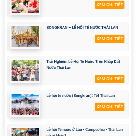
XEM CHI TIẾT
SONGKRAN – LỄ HỘI TÉ NƯỚC THÁI LAN
XEM CHI TIẾT
Trải Nghiệm Lễ Hội Té Nước Trên Khắp Đất
Nước Thái Lan
XEM CHI TIẾT
Lễ hội té nước (Songkran): Tết Thái Lan
XEM CHI TIẾT
Lễ hội Té nước ở Lào - Campuchia - Thái Lan
có gì khác?