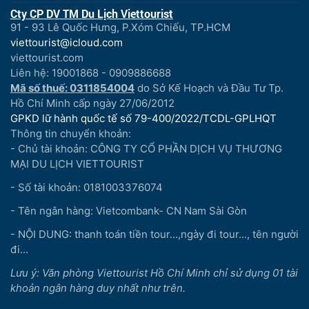
Cty CP DV TM Du Lịch Viettourist
91 - 93 Lê Quốc Hưng, P.Xóm Chiếu, TP.HCM
viettourist@icloud.com
viettourist.com
Liên hệ: 19001868 - 0909886688
Mã số thuế: 0311854004
do Sở Kế Hoạch và Đầu Tư Tp.
Hồ Chí Minh cấp ngày 27/06/2012
GPKD lữ hành quốc tế số 79-400/2022/TCDL-GPLHQT
Thông tin chuyển khoản:
- Chủ tài khoản: CÔNG TY CỔ PHẦN DỊCH VỤ THƯƠNG
MẠI DU LỊCH VIETTOURIST
- Số tài khoản: 0181003376074
- Tên ngân hàng: Vietcombank- CN Nam Sài Gòn
- NỘI DUNG: thanh toán tiền tour...,ngày đi tour..., tên người
đi...
Lưu ý: Văn phòng Viettourist Hồ Chí Minh chỉ sử dụng 01 tài
khoản ngân hàng duy nhất như trên.