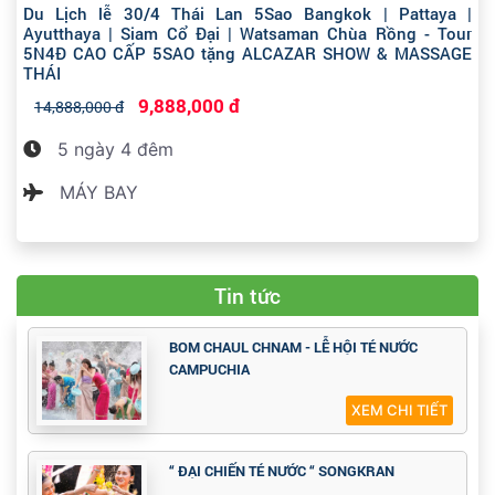
Du Lịch lễ 30/4 Thái Lan 5Sao Bangkok | Pattaya |
Ayutthaya | Siam Cổ Đại | Watsaman Chùa Rồng - Tour
5N4Đ CAO CẤP 5SAO tặng ALCAZAR SHOW & MASSAGE
THÁI
9,888,000 đ
14,888,000 đ
5 ngày 4 đêm
MÁY BAY
Tin tức
BOM CHAUL CHNAM - LỄ HỘI TÉ NƯỚC
CAMPUCHIA
XEM CHI TIẾT
“ ĐẠI CHIẾN TÉ NƯỚC “ SONGKRAN