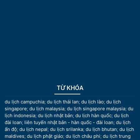
TỪ KHÓA
du lịch campuchia
;
du lịch thái lan
;
du lịch lào
;
du lịch
singapore
;
du lịch malaysia
;
du lịch singapore malaysia
;
du
lịch indonesia
;
du lịch nhật bản
;
du lịch hàn quốc
;
du lịch
đài loan
;
liên tuyến nhật bản - hàn quốc - đài loan
;
du lịch
ấn độ
;
du lịch nepal
;
du lịch srilanka
;
du lịch bhutan
;
du lịch
maldives
;
du lịch phật giáo
;
du lịch châu phi
;
du lịch trung