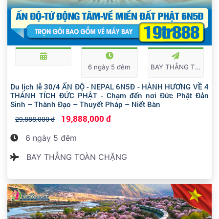
6 ngày 5 đêm
BAY THẲNG TOÀN CHẶNG
Du lịch lễ 30/4 ẤN ĐỘ - NEPAL 6N5Đ - HÀNH HƯƠNG VỀ 4
THÁNH TÍCH ĐỨC PHẬT - Chạm đến nơi Đức Phật Đản
Sinh – Thành Đạo – Thuyết Pháp – Niết Bàn
19,888,000 đ
29,888,000 đ
6 ngày 5 đêm
BAY THẲNG TOÀN CHẶNG