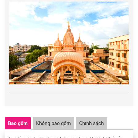
Đoàn ghé tham quan Cửa khẩu biên giới
Banglabandha - Phulbari và check in
BANGLADESH
ZERO POINT.
Đoàn ăn trưa và tham quan
+ Tu viện Salugara :
Tu viện này được thành lập bởi
các nhà sư Phật giáo Tây Tạng, những người cũng là
tín đồ của Đức Đạt Lai Lạt Ma vĩ đại. Ở đây cũng có
một bảo tháp cao khoảng 100 feet và được xây dựng
bởi một trong những Lạt ma Tây Tạng tên là Kalu
Rinpoche.
Đoàn khởi hành ra sân bay
Bagdogra
làm thủ tục đáp
chuyến bay đi Kolkata & làm thủ tục chuyển sân bay
quốc tế - ăn nhẹ và nghỉ ngơi tại sân bay làm thủ tục
đáp chuyến bay lúc 20h30 về HCM 01h40. Đến HCM
kết thúc chương trình.
Bao gồm
Không bao gồm
Chính sách