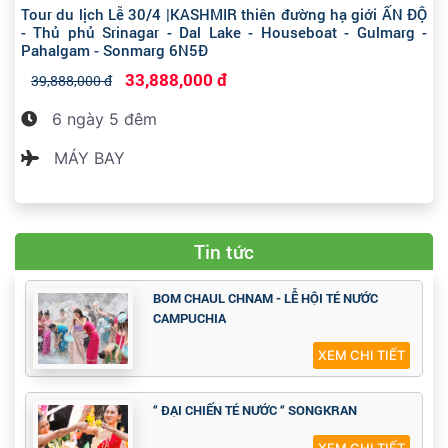
Tour du lịch Lễ 30/4 |KASHMIR thiên đường hạ giới ẤN ĐỘ
- Thủ phủ Srinagar - Dal Lake - Houseboat - Gulmarg -
Pahalgam - Sonmarg 6N5Đ
33,888,000 đ
39,888,000 đ
6 ngày 5 đêm
MÁY BAY
Tin tức
BOM CHAUL CHNAM - LỄ HỘI TÉ NƯỚC
CAMPUCHIA
XEM CHI TIẾT
“ ĐẠI CHIẾN TÉ NƯỚC “ SONGKRAN
XEM CHI TIẾT