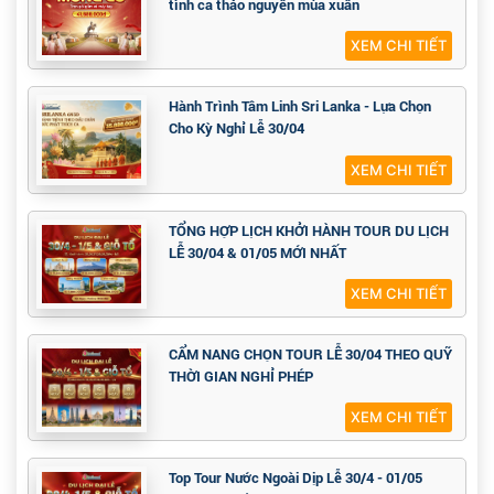
tình ca thảo nguyên mùa xuân
XEM CHI TIẾT
Hành Trình Tâm Linh Sri Lanka - Lựa Chọn
Cho Kỳ Nghỉ Lễ 30/04
XEM CHI TIẾT
TỔNG HỢP LỊCH KHỞI HÀNH TOUR DU LỊCH
LỄ 30/04 & 01/05 MỚI NHẤT
XEM CHI TIẾT
CẨM NANG CHỌN TOUR LỄ 30/04 THEO QUỸ
THỜI GIAN NGHỈ PHÉP
XEM CHI TIẾT
Top Tour Nước Ngoài Dịp Lễ 30/4 - 01/05