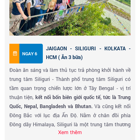
phủ, các tu viện và dân sự, và nó được xây dựng từ thế
kỷ 18.
+ Bảo tàng dân gian Bhutan tại thủ đô Thimphu
Ăn tối, về khách sạn nghỉ ngơi
khách sạn 3 sao*.
Tự
do khám phá
Thimphu
về đêm.
JAIGAON - SILIGURI - KOLKATA -
NGAY 6
HCM ( Ăn 3 bữa)
Đoàn ăn sáng và làm thủ tục trả phòng khởi hành về
trung tâm Siliguri - Thành phố trung tâm Siliguri có
tầm quan trọng chiến lược lớn ở Tây Bengal - vị trí
thuận tiện,
kết nối bốn biên giới quốc tế, tức là Trung
Quốc, Nepal, Bangladesh và Bhutan.
Và cũng kết nối
Đông Bắc với lục địa Ấn Độ. Nằm ở chân đồi phía
Đông dãy Himalaya, Siliguri là một trung tâm thương
Xem thêm
mại, giáo dục và giao thông quan trọng.