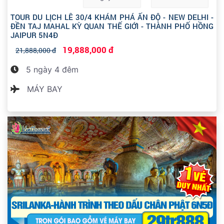
TOUR DU LỊCH LỄ 30/4 KHÁM PHÁ ẤN ĐỘ - NEW DELHI -
ĐỀN TAJ MAHAL KỲ QUAN THẾ GIỚI - THÀNH PHỐ HỒNG
JAIPUR 5N4Đ
19,888,000 đ
21,888,000 đ
5 ngày 4 đêm
MÁY BAY