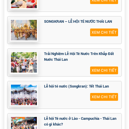
SONGKRAN – LỄ HỘI TÉ NƯỚC THÁI LAN
XEM CHI TIẾT
Trải Nghiệm Lễ Hội Té Nước Trên Khắp Đất
Nước Thái Lan
XEM CHI TIẾT
Lễ hội té nước (Songkran): Tết Thái Lan
XEM CHI TIẾT
Lễ hội Té nước ở Lào - Campuchia - Thái Lan
có gì khác?