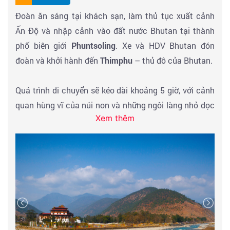
khách sạn nghỉ ngơi, mua sắm tham quan & ăn tối tại
Đoàn ăn sáng tại khách sạn, làm thủ tục xuất cảnh
nhà hàng . Nghỉ đêm tại
Jaigaon
.
Ấn Độ và nhập cảnh vào đất nước Bhutan tại thành
phố biên giới
Phuntsoling
. Xe và HDV Bhutan đón
đoàn và khởi hành đến
Thimphu
– thủ đô của Bhutan.
Quá trình di chuyển sẽ kéo dài khoảng 5 giờ, với cảnh
quan hùng vĩ của núi non và những ngôi làng nhỏ dọc
Xem thêm
theo đường đi. Hành trình này sẽ là cơ hội để bạn cảm
nhận sự chuyển mình từ một đất nước Ấn Độ sôi động
vào không gian yên bình và tĩnh lặng của Bhutan.
Khi đến
Thimphu
, bạn sẽ bắt đầu chuyến tham quan
các địa điểm nổi tiếng, mang đậm nét văn hóa và tôn
giáo của Bhutan.