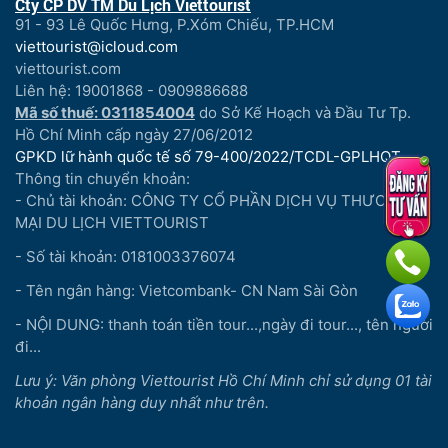
Cty CP DV TM Du Lịch Viettourist
91 - 93 Lê Quốc Hưng, P.Xóm Chiếu, TP.HCM
viettourist@icloud.com
viettourist.com
Liên hệ: 19001868 - 0909886688
Mã số thuế: 0311854004
do Sở Kế Hoạch và Đầu Tư Tp.
Hồ Chí Minh cấp ngày 27/06/2012
GPKD lữ hành quốc tế số 79-400/2022/TCDL-GPLHQT
Thông tin chuyển khoản:
- Chủ tài khoản: CÔNG TY CỔ PHẦN DỊCH VỤ THƯƠNG
MẠI DU LỊCH VIETTOURIST
- Số tài khoản: 0181003376074
- Tên ngân hàng: Vietcombank- CN Nam Sài Gòn
- NỘI DUNG: thanh toán tiền tour...,ngày đi tour..., tên người
đi...
Lưu ý: Văn phòng Viettourist Hồ Chí Minh chỉ sử dụng 01 tài
khoản ngân hàng duy nhất như trên.