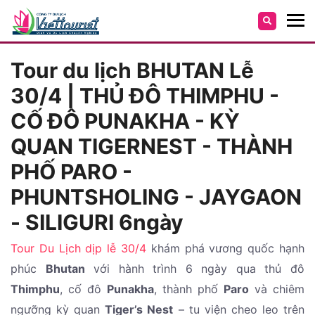
Tour du lịch BHUTAN Lễ
30/4 | THỦ ĐÔ THIMPHU -
CỐ ĐÔ PUNAKHA - KỲ
QUAN TIGERNEST - THÀNH
PHỐ PARO -
PHUNTSHOLING - JAYGAON
- SILIGURI 6ngày
Tour Du Lịch dịp lễ 30/4
khám phá vương quốc hạnh
phúc
Bhutan
với hành trình 6 ngày qua thủ đô
Thimphu
, cố đô
Punakha
, thành phố
Paro
và chiêm
ngưỡng kỳ quan
Tiger’s Nest
– tu viện cheo leo trên