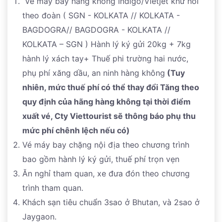
Vé máy bay hàng không Indigo/Vietjet khứ hồi
theo đoàn ( SGN - KOLKATA // KOLKATA -
BAGDOGRA// BAGDOGRA - KOLKATA //
KOLKATA – SGN ) Hành lý ký gửi 20kg + 7kg
hành lý xách tay+ Thuế phi trường hai nước,
phụ phí xăng dầu, an ninh hàng không
(Tuy
nhiên, mức thuế phí có thể thay đổi Tăng theo
quy định của hãng hàng không tại thời điểm
xuất vé, Cty Viettourist sẽ thông báo phụ thu
mức phí chênh lệch nếu có)
Vé máy bay chặng nội địa theo chương trình
bao gồm hành lý ký gửi, thuế phí trọn vẹn
Ăn nghỉ tham quan, xe đưa đón theo chương
trình tham quan.
Khách sạn tiêu chuẩn 3sao ở Bhutan, và 2sao ở
Jaygaon.