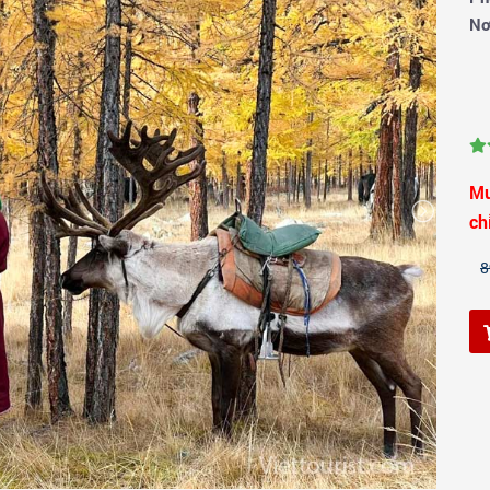
Nơ
Mu
ch
8