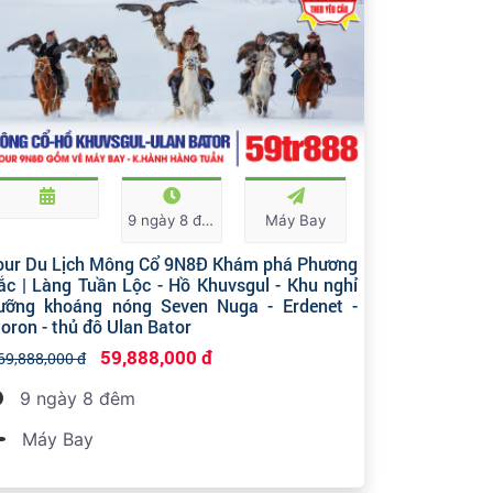
9 ngày 8 đêm
Máy Bay
our Du Lịch Mông Cổ 9N8Đ Khám phá Phương
ắc | Làng Tuần Lộc - Hồ Khuvsgul - Khu nghỉ
ưỡng khoáng nóng Seven Nuga - Erdenet -
oron - thủ đô Ulan Bator
59,888,000 đ
69,888,000 đ
9 ngày 8 đêm
Máy Bay