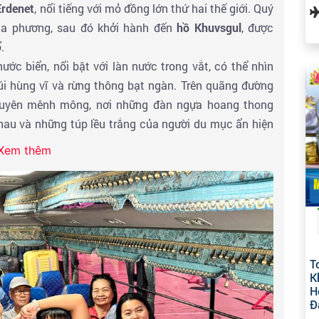
Erdenet
, nổi tiếng với mỏ đồng lớn thứ hai thế giới. Quý
ịa phương, sau đó khởi hành đến
hồ Khuvsgul
, được
.
c biển, nổi bật với làn nước trong vắt, có thể nhìn
i hùng vĩ và rừng thông bạt ngàn. Trên quãng đường
guyên mênh mông, nơi những đàn ngựa hoang thong
hau và những túp lều trắng của người du mục ẩn hiện
Xem thêm
run
để thưởng thức các món ăn nóng hổi, tiếp thêm
 làng vùng cao yên bình nằm giữa thung lũng Darkhad.
i nhà khách địa phương, tận hưởng sự ấm cúng, lòng
ng khí trong lành đặc trưng của vùng taiga.
T
K
H
Đ