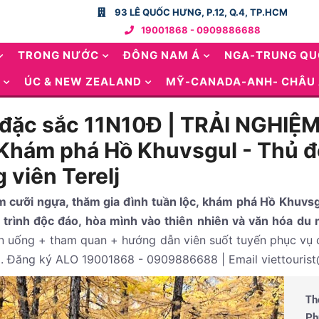
93 LÊ QUỐC HƯNG, P.12, Q.4, TP.HCM
19001868 - 0909886688
TRONG NƯỚC
ĐÔNG NAM Á
NGA-TRUNG Q
ÚC & NEW ZEALAND
MỸ-CANADA-ANH- CHÂU
 đặc sắc 11N10Đ | TRẢI NGHI
Khám phá Hồ Khuvsgul - Thủ đô
 viên Terelj
 cưỡi ngựa, thăm gia đình tuần lộc, khám phá Hồ Khuvsg
h trình độc đáo, hòa mình vào thiên nhiên và văn hóa d
 ăn uống + tham quan + hướng dẫn viên suốt tuyến phục vụ
y . Đăng ký ALO 19001868 - 0909886688 | Email viettourist
Th
Ph