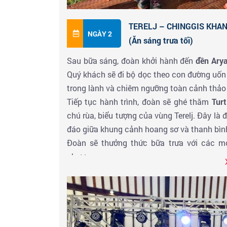
TERELJ – CHINGGIS KHAN
NGÀY 2
(Ăn sáng trưa tối)
Sau bữa sáng, đoàn khởi hành đến
đền Ary
Quý khách sẽ đi bộ dọc theo con đường uốn 
trong lành và chiêm ngưỡng toàn cảnh thảo 
Tiếp tục hành trình, đoàn sẽ ghé thăm
Tur
chú rùa, biểu tượng của vùng Terelj. Đây là
đáo giữa khung cảnh hoang sơ và thanh bìn
Đoàn sẽ thưởng thức bữa trưa với các m
phương.
Buổi chiều, xe đưa quý khách đến
tượng đà
giới cao 40 mét được bao phủ bằng thép sá
đài quan sát trên lưng ngựa để phóng tầm 
còn có một bảo tàng trưng bày hiện vật về 
Kết thúc buổi tham quan, đoàn trở về thủ đô