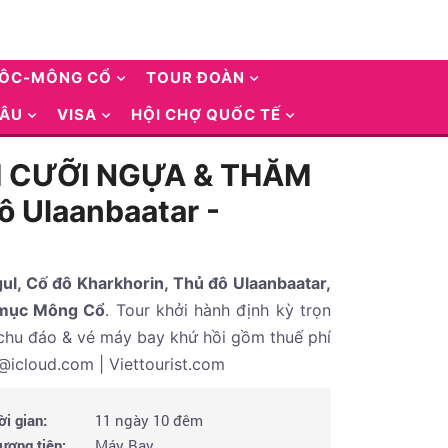
UÔC-MÔNG CỔ
TOUR ĐOÀN
 ÂU
VISA
HỘI CHỢ QUỐC TẾ
ỆM CƯỠI NGỰA & THĂM
 Ulaanbaatar -
ul, Cố đô Kharkhorin, Thủ đô Ulaanbaatar,
u mục Mông Cổ
. Tour khởi hành định kỳ trọn
 chu đáo & vé máy bay khứ hồi gồm thuế phí
@icloud.com | Viettourist.com
ời gian:
11 ngày 10 đêm
ương tiện:
Máy Bay