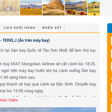
LỊCH KHỞI HÀNH
NHẬN XÉT
TERELJ (Ăn trên máy bay)
h tại Sân bay Quốc tế Tân Sơn Nhất để làm thủ tục
 bay MIAT Mongolian Airlines sẽ cất cánh lúc 18:25.
 ngơi trên máy bay trước khi hạ cánh xuống Sân bay
01:40 sáng hôm sau.
quý khách sẽ bay quá cảnh tại Bắc Kinh. Chuyến bay
tar lúc 15:05 cùng ngày.
phương sẽ đón đoàn và khởi hành đến
Terelj
. Đây là một
Xem thêm
ng nhất của Mông Cổ, nơi quý khách sẽ được chiêm
nguyên xanh bất tận.