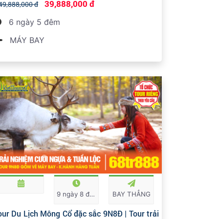
39,888,000 đ
49,888,000 đ
6 ngày 5 đêm
MÁY BAY
9 ngày 8 đêm
BAY THẲNG
our Du Lịch Mông Cổ đặc sắc 9N8Đ | Tour trải