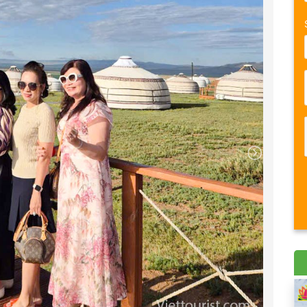
p
để nghỉ ngơi. Buổi tối, quý khách sẽ thưởng thức bữa
nh, yên bình đặc trưng của thảo nguyên.