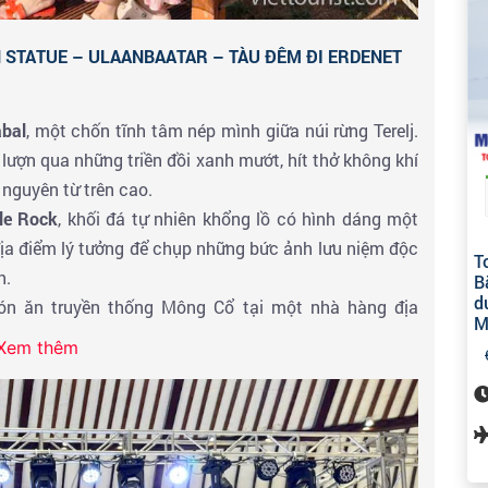
 STATUE – ULAANBAATAR – TÀU ĐÊM ĐI ERDENET
abal
, một chốn tĩnh tâm nép mình giữa núi rừng Terelj.
lượn qua những triền đồi xanh mướt, hít thở không khí
nguyên từ trên cao.
tle Rock
, khối đá tự nhiên khổng lồ có hình dáng một
 địa điểm lý tưởng để chụp những bức ảnh lưu niệm độc
T
h.
B
d
ón ăn truyền thống Mông Cổ tại một nhà hàng địa
M
Xem thêm
i Chinggis Khan
uy nghiêm, một công trình kỷ lục thế
ng bóng. Tại đây, quý khách có thể đi thang máy lên
mắt ra toàn cảnh đồng cỏ bao la. Bên trong tượng đài
lịch sử của đế chế Mông Cổ.
 Ulaanbaatar để dùng bữa tối. Sau đó, quý khách sẽ ra