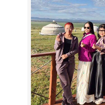
Đoàn sẽ nhận lều trại truyền thống
Ger cam
tối ấm cúng và tận hưởng không khí trong là