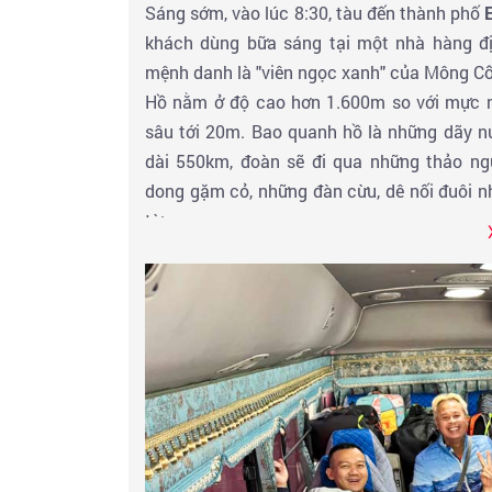
Sáng sớm, vào lúc 8:30, tàu đến thành phố
khách dùng bữa sáng tại một nhà hàng đ
mệnh danh là "viên ngọc xanh" của Mông Cổ
Hồ nằm ở độ cao hơn 1.600m so với mực nướ
sâu tới 20m. Bao quanh hồ là những dãy nú
dài 550km, đoàn sẽ đi qua những thảo n
dong gặm cỏ, những đàn cừu, dê nối đuôi n
từ xa.
Đoàn sẽ dừng chân ăn trưa tại thị trấn
Mu
năng lượng cho chặng đường buổi chiều.
Buổi tối, đoàn đến làng
Ulaan Uul
, một ngôi
Quý khách sẽ dùng bữa tối và nghỉ đêm tạ
hiếu khách của người dân nơi đây và bầu khô