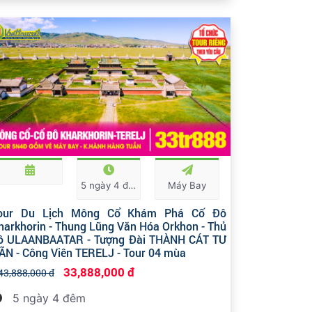
5 ngày 4 đêm
Máy Bay
our Du Lịch Mông Cổ Khám Phá Cố Đô
harkhorin - Thung Lũng Văn Hóa Orkhon - Thủ
ô ULAANBAATAR - Tượng Đài THÀNH CÁT TƯ
ÃN - Công Viên TERELJ - Tour 04 mùa
33,888,000 đ
43,888,000 đ
5 ngày 4 đêm