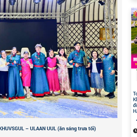
úc 18:55 đi
Erdenet
. Chuyến đi sẽ đưa quý khách qua
i, chiêm ngưỡng ánh đèn lấp lánh của các khu định cư
tàu.
T
K
đ
H
HUVSGUL – ULAAN UUL (ăn sáng trưa tối)