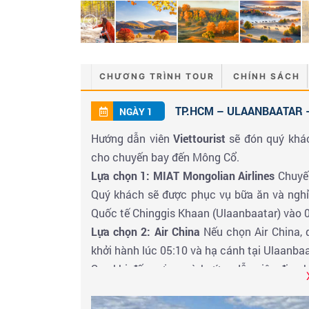
CHƯƠNG TRÌNH TOUR
CHÍNH SÁCH
TP.HCM – ULAANBAATAR – 
NGÀY 1
Hướng dẫn viên
Viettourist
sẽ đón quý khác
cho chuyến bay đến Mông Cổ.
Lựa chọn 1: MIAT Mongolian Airlines
Chuyến
Quý khách sẽ được phục vụ bữa ăn và nghỉ
Quốc tế Chinggis Khaan (Ulaanbaatar) vào 
Lựa chọn 2: Air China
Nếu chọn Air China, 
khởi hành lúc 05:10 và hạ cánh tại Ulaanbaa
Sau khi đến nơi, xe và hướng dẫn viên địa 
trong những khu vực thiên nhiên nổi tiế
ngưỡng cảnh quan núi non hùng vĩ và thảo 