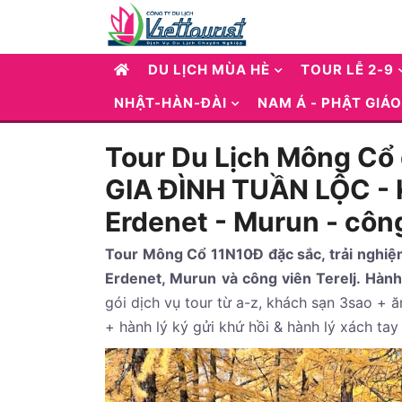
DU LỊCH MÙA HÈ
TOUR LỄ 2-9
NHẬT-HÀN-ĐÀI
NAM Á - PHẬT GIÁO
Tour Du Lịch Mông Cổ
GIA ĐÌNH TUẦN LỘC - 
Erdenet - Murun - công
Tour Mông Cổ 11N10Đ đặc sắc, trải nghiệm
Erdenet, Murun và công viên Terelj. Hàn
gói dịch vụ tour từ a-z, khách sạn 3sao +
+ hành lý ký gửi khứ hồi & hành lý xách ta