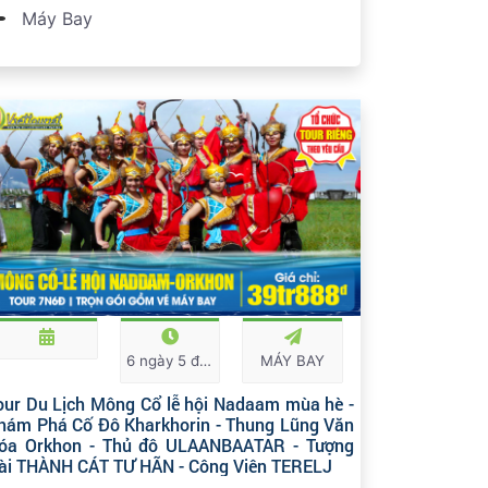
Máy Bay
6 ngày 5 đêm
MÁY BAY
our Du Lịch Mông Cổ lễ hội Nadaam mùa hè -
hám Phá Cố Đô Kharkhorin - Thung Lũng Văn
óa Orkhon - Thủ đô ULAANBAATAR - Tượng
ài THÀNH CÁT TƯ HÃN - Công Viên TERELJ