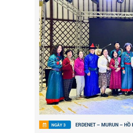
ga tàu để lên chuyến tàu đêm khởi hành l
những cánh đồng bất tận và vùng núi xa xô
nhỏ trong đêm. Quý khách sẽ nghỉ đêm trên 
ERDENET – MURUN – HỒ K
NGÀY 3