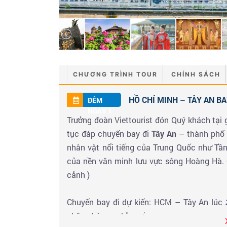
CHƯƠNG TRÌNH TOUR
CHÍNH SÁCH
HỒ CHÍ MINH – TÂY AN B
ĐÊM
NGÀY 1
Trưởng đoàn Viettourist đón Quý khách tại
tục đáp chuyến bay đi
Tây An
– thành phố l
nhân vật nổi tiếng của Trung Quốc như Tần
của nền văn minh lưu vực sông Hoàng Hà. 
cảnh )
Chuyến bay đi dự kiến: HCM – Tây An lúc
nhận phòng nghỉ ngơi