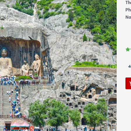
Th
Ph
Nơ
4