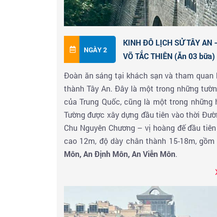
KINH ĐÔ LỊCH SỬ TÂY AN
NGÀY 2
VÕ TẮC THIÊN (Ăn 03 bữa)
Đoàn ăn sáng tại khách sạn và tham quan
thành Tây An. Đây là một trong những tườn
của Trung Quốc, cũng là một trong những h
Tường được xây dựng đầu tiên vào thời Đườ
Chu Nguyên Chương – vị hoàng đế đầu tiên 
cao 12m, độ dày chân thành 15-18m, gồm 
Môn, An Định Môn, An Viễn Môn
.
Tham quan chụp hình bên ngoài :
Tháp Đại
hơn 1.300 năm vào thời nhà Đường dùng để
Huyền Trang. Tòa tháp hiện có 7 tầng với 