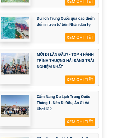
XEM CHI TIẾT
Du lịch Trung Quốc qua các điểm
đến in trên tờ tiền Nhân dân tệ
XEM CHI TIẾT
MỚI ĐI LẦN ĐẦU? - TOP 4 HÀNH
TRÌNH THƯỢNG HẢI ĐÁNG TRẢI
NGHIỆM NHẤT
XEM CHI TIẾT
Cẩm Nang Du Lịch Trung Quốc
Tháng 1: Nên Đi Đâu, Ăn Gì Và
Chơi Gì?
XEM CHI TIẾT