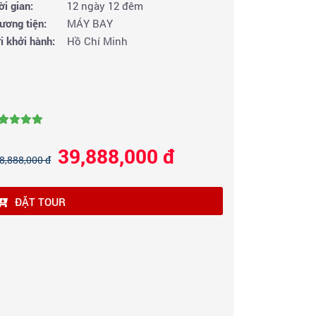
ời gian:
12 ngày 12 đêm
ương tiện:
MÁY BAY
i khởi hành:
Hồ Chí Minh
39,888,000 đ
8,888,000 đ
ĐẶT TOUR