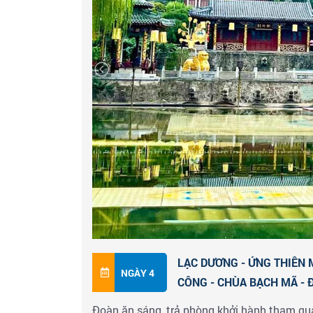
trình mới trong thế giới vĩnh hằng mà Tần 
+ Buổi trưa: Quý khách dùng bữa tại n
Đoàn dùng bữa tại nhà hàng địa phương và 
Buổi tối Quý khách có thể tham quan
Cung 
Dương Minh Đường nằm cách ngã tư đường 
về phía đông bắc trong thành phố cổ của
gia thành phố Lạc Dương của các triều đại
Tử Vi, còn được gọi là "Thần cung" là một 
thiêng liêng của các triều đại nhà Đường 
Trung Quốc.
LẠC DƯƠNG - ỨNG THIÊN 
NGÀY 4
CÔNG - CHÙA BẠCH MÃ - 
Đoàn ăn sáng, trả phòng khởi hành tham qu