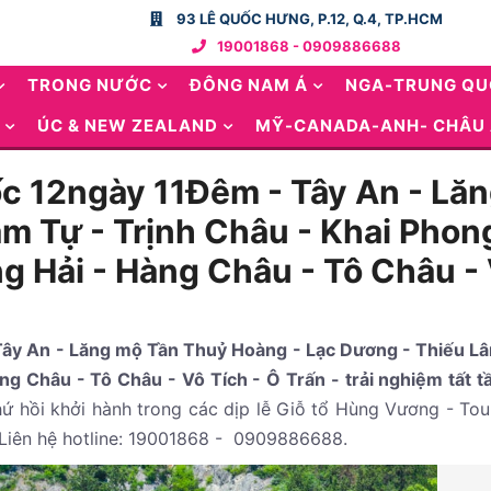
93 LÊ QUỐC HƯNG, P.12, Q.4, TP.HCM
19001868 - 0909886688
TRONG NƯỚC
ĐÔNG NAM Á
NGA-TRUNG Q
ÚC & NEW ZEALAND
MỸ-CANADA-ANH- CHÂU
ốc 12ngày 11Đêm - Tây An - L
m Tự - Trịnh Châu - Khai Phong
Hải - Hàng Châu - Tô Châu - Vô
Tây An - Lăng mộ Tần Thuỷ Hoàng - Lạc Dương - Thiếu Lâm
g Châu - Tô Châu - Vô Tích - Ô Trấn - trải nghiệm tất t
 hồi khởi hành trong các dịp lễ Giỗ tổ Hùng Vương - Tour 
 Liên hệ hotline: 19001868 - 0909886688.