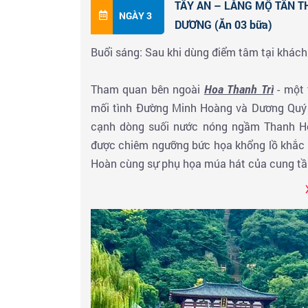
TÂY AN – LĂNG MỘ TẦN T
NGÀY 3
DƯƠNG (Ăn 03 bữa)
+ Buổi tối: Đoàn dùng bữa tại nhà hàng 
Thành
là một trong những địa danh văn hóa 
Buổi sáng: Sau khi dùng điểm tâm tại khách
mô phỏng các tòa nhà thời Đường và nền vă
rất nhiều hoạt động văn hóa, nghệ thuật, l
Tham quan bên ngoài
Hoa Thanh Trì
- một
một danh lam thắng cảnh địa phương nổi ti
mối tình Đường Minh Hoàng và Dương Quý P
ánh đèn lung linh lấp lánh thắp sáng xuyên 
cạnh dòng suối nước nóng ngầm Thanh H
+ Quý khách nhận phòng khách sạn và ngh
được chiêm ngưỡng bức họa khổng lồ khắc t
đêm.
Hoàn cùng sự phụ họa múa hát của cung tầ
Lăng mộ
Tần Thủy Hoàng – Đội quân
đất nu
đô Tây An. Đây là một di tích văn hóa trọn
quốc gia, bảo tàng cấp 1 quốc gia và di 
Hoàng được hoàn thành vào khoảng năm 
1974 với khoảng 8000 tượng đất nung gồm 
mặt là một linh hồn sống động có đầy đủ gi