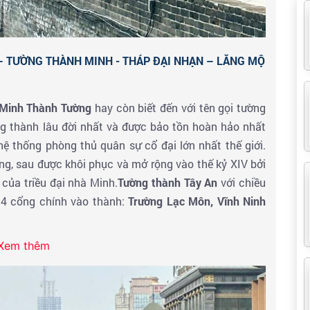
 – TƯỜNG THÀNH MINH - THÁP ĐẠI NHẠN – LĂNG MỘ
Minh Thành Tường
hay còn biết đến với tên gọi tường
g thành lâu đời nhất và được bảo tồn hoàn hảo nhất
ệ thống phòng thủ quân sự cổ đại lớn nhất thế giới.
ng, sau được khôi phục và mở rộng vào thế kỷ XIV bởi
của triều đại nhà Minh.
Tường thành Tây An
với chiều
4 cổng chính vào thành:
Trường Lạc Môn, Vĩnh Ninh
Xem thêm
 Nhạn
hay còn gọi là Đại Yến được xây dựng cách đây
 lưu trữ những bản dịch kinh Phật của nhà sư Đường
chiều cao 64.5m được thiết kế hình nón vuông với cấu