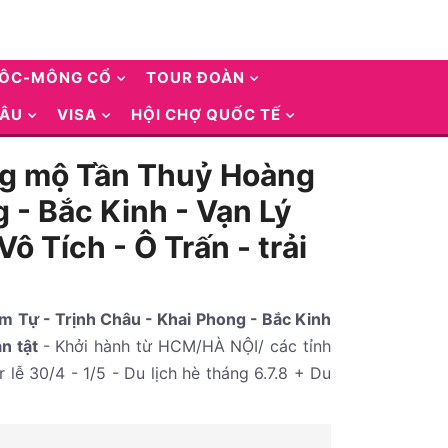
UÔC-MÔNG CỔ
TOUR ĐOÀN
 ÂU
VISA
HỘI CHỢ QUỐC TẾ
ăng mộ Tần Thuỷ Hoàng
 - Bắc Kinh - Vạn Lý
 Tích - Ô Trấn - trải
 Tự - Trịnh Châu - Khai Phong - Bắc Kinh
ần tật
- Khởi hành từ HCM/HÀ NỘI/ các tỉnh
lễ 30/4 - 1/5 - Du lịch hè tháng 6.7.8 + Du