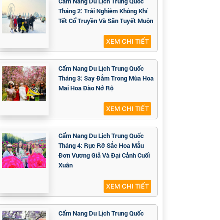
Cẩm Nang Du Lịch Trung Quốc
Tháng 2: Trải Nghiệm Không Khí
Tết Cổ Truyền Và Săn Tuyết Muộn
XEM CHI TIẾT
Cẩm Nang Du Lịch Trung Quốc
Tháng 3: Say Đắm Trong Mùa Hoa
Mai Hoa Đào Nở Rộ
XEM CHI TIẾT
Cẩm Nang Du Lịch Trung Quốc
Tháng 4: Rực Rỡ Sắc Hoa Mẫu
Đơn Vương Giả Và Đại Cảnh Cuối
Xuân
XEM CHI TIẾT
Cẩm Nang Du Lịch Trung Quốc