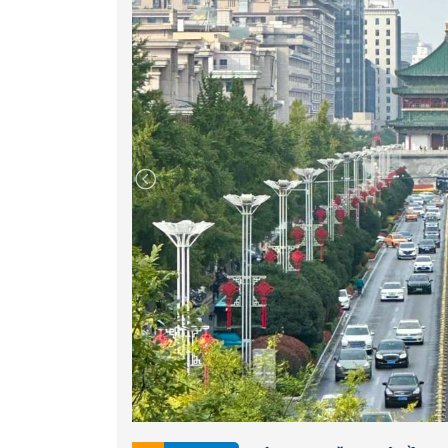
trúc phân tầng đặc biệt, từ trên đỉnh có 
tượng thầy Đường Tăng, mặt sau là quảng 
phẩm điêu khắc.
Lầu Chuông Tây An (Chung
+ Sau bữa trưa, đoàn khởi hành đi tham quan
-
Lăng mộ Võ Tắc Thiên
- Nơi an nghỉ của V
đỉnh núi Lương Sơn, nay trở thành công trìn
Trung Quốc. Càn Lăng được xây dựng từ năm
hoàn thành. Nằm cách thành phố Tây An kho
Quý khách được tìm hiểu và khám phá về nh
gần 20 lượt xâm lăng trong hơn một thiên ni
-
Công viên Côn Minh Trì
- Một địa danh n
khổng lồ về thuyền nhà Hán, Hán Vũ Đế đứn
trường. Nơi đây từng là căn cứ để Hoàng đế
này là hồ đô thị lớn nhất ở Tây An...Quý kh
đẹp khác và đi dạo dọc theo hồ công viên