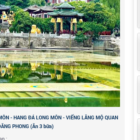
vương từng mong muốn vào những phút cuối đời.
hà hàng địa phương và khởi hành đến
Lạc Dương
.
nhận phòng khách sạn nghỉ đêm tại Lạc Dương.
điện Võ Tắc Thiên
- Khu thắng cảnh thiên đường Lạc
Trung Châu và đường Định Đỉnh Bắc khoảng 150 mét
 thành phố Lạc Dương (thuộc Công viên di sản quốc
 nhà Tùy và nhà Đường). Là chánh điện của Thành phố
công trình mang tính bước ngoặt ở Lạc Dương, kinh đô
và Ngô Chu, đồng thời cũng là đỉnh cao của kiến trúc
MÔN - HANG ĐÁ LONG MÔN - VIẾNG LĂNG MỘ QUAN
ĐĂNG PHONG (Ăn 3 bữa)
an :