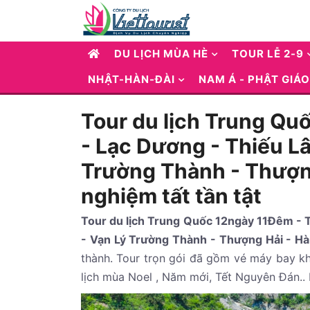
DU LỊCH MÙA HÈ
TOUR LỄ 2-9
NHẬT-HÀN-ĐÀI
NAM Á - PHẬT GIÁO
Tour du lịch Trung Qu
- Lạc Dương - Thiếu Lâ
Trường Thành - Thượng 
nghiệm tất tần tật
Tour du lịch Trung Quốc 12ngày 11Đêm - 
- Vạn Lý Trường Thành - Thượng Hải - Hàn
thành. Tour trọn gói đã gồm vé máy bay khứ
lịch mùa Noel , Năm mới, Tết Nguyên Đán..