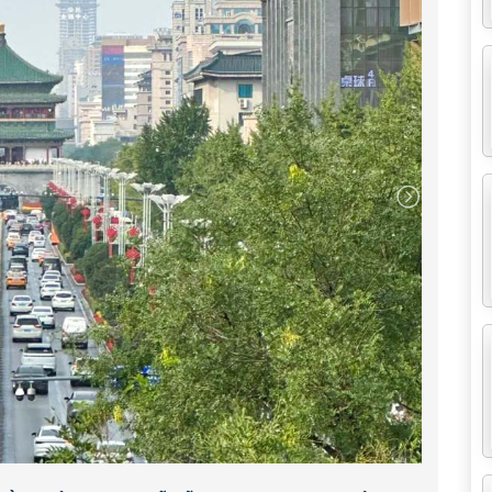
thể nhìn bao quát thành phố Tây An. Mặt trước là bức
trường Bắc, nơi có đài phun nước lớn và nhiều tác
 Cổ Lâu)
.
 :
õ Tắc Thiên và Hoàng đế Đường Cao Tông toạ lạc trên
h kiến trúc nổi tiếng thuộc huyện Càn, tỉnh Thiểm Tây,
 684 và phải xây ròng rã trong suốt 23 năm sau mới
ảng 85 km tại kinh đô Trường An xưa của nhà Đường.
iều giai thoại bí ẩn lăng mộ Nữ đế Võ Tắc Thiên, với
ên kỷ qua và không lần nào thành công...
ổi tiếng ở Tây An. Ở đây có một tác phẩm điêu khắc
g trên chiếc thuyền khổng lồ hùng mạnh nằm ở quảng
 nhà Hán huấn luyện lực lượng hải quân. Hiện nay, hồ
ách còn có thể tìm thấy nhiều tác phẩm điêu khắc tuyệt