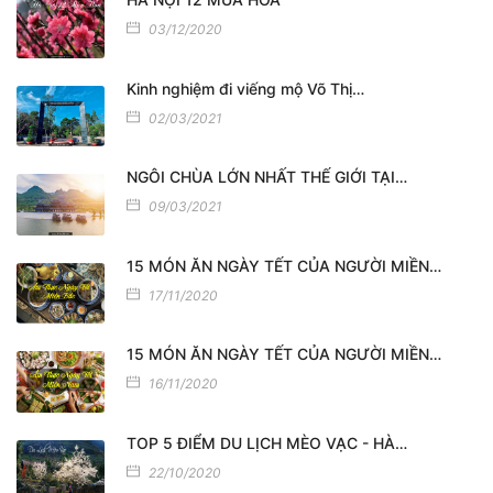
03/12/2020
Kinh nghiệm đi viếng mộ Võ Thị…
02/03/2021
NGÔI CHÙA LỚN NHẤT THẾ GIỚI TẠI…
09/03/2021
15 MÓN ĂN NGÀY TẾT CỦA NGƯỜI MIỀN…
17/11/2020
15 MÓN ĂN NGÀY TẾT CỦA NGƯỜI MIỀN…
16/11/2020
TOP 5 ĐIỂM DU LỊCH MÈO VẠC - HÀ…
22/10/2020