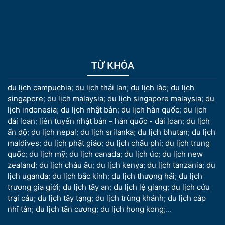
TỪ KHÓA
du lịch campuchia
;
du lịch thái lan
;
du lịch lào
;
du lịch
singapore
;
du lịch malaysia
;
du lịch singapore malaysia
;
du
lịch indonesia
;
du lịch nhật bản
;
du lịch hàn quốc
;
du lịch
đài loan
;
liên tuyến nhật bản - hàn quốc - đài loan
;
du lịch
ấn độ
;
du lịch nepal
;
du lịch srilanka
;
du lịch bhutan
;
du lịch
maldives
;
du lịch phật giáo
;
du lịch châu phi
;
du lịch trung
quốc
;
du lịch mỹ
;
du lịch canada
;
du lịch úc
;
du lịch new
zealand
;
du lịch châu âu
;
du lịch kenya
;
du lịch tanzania
;
du
lịch uganda
;
du lịch bắc kinh
;
du lịch thượng hải
;
du lịch
trương gia giới
;
du lịch tây an
;
du lịch lệ giang
;
du lịch cửu
trại câu
;
du lịch tây tạng
;
du lịch trùng khánh
;
du lịch cáp
nhĩ tân
;
du lịch tân cương
;
du lịch hong kong
;...