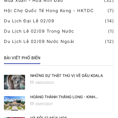
Mùa Xuân - Hoa Anh Đào
(32)
Hội Chợ Quốc Tế Hong Kong - HKTDC
(7)
Du Lịch Đại Lễ 02/09
(14)
Du Lịch Lễ 02/09 Trong Nước
(1)
Du Lịch Lễ 02/09 Nước Ngoài
(12)
BÀI VIẾT PHỔ BIẾN
NHỮNG SỰ THẬT THÚ VỊ VỀ GẤU KOALA
09/03/2023
HOÀNG THÀNH THĂNG LONG - KINH…
05/01/2021
HÀ NỘI 12 MÙA HOA