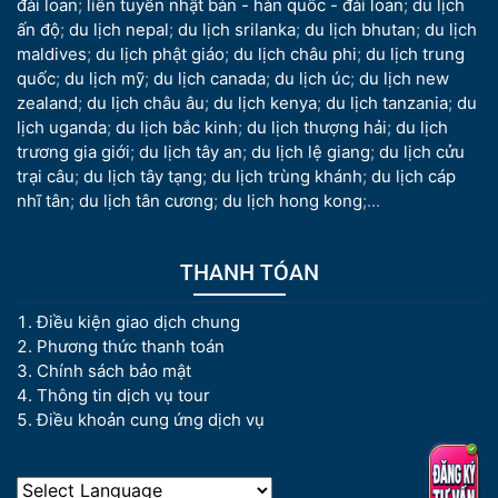
đài loan
;
liên tuyến nhật bản - hàn quốc - đài loan
;
du lịch
ấn độ
;
du lịch nepal
;
du lịch srilanka
;
du lịch bhutan
;
du lịch
maldives
;
du lịch phật giáo
;
du lịch châu phi
;
du lịch trung
quốc
;
du lịch mỹ
;
du lịch canada
;
du lịch úc
;
du lịch new
zealand
;
du lịch châu âu
;
du lịch kenya
;
du lịch tanzania
;
du
lịch uganda
;
du lịch bắc kinh
;
du lịch thượng hải
;
du lịch
trương gia giới
;
du lịch tây an
;
du lịch lệ giang
;
du lịch cửu
trại câu
;
du lịch tây tạng
;
du lịch trùng khánh
;
du lịch cáp
nhĩ tân
;
du lịch tân cương
;
du lịch hong kong
;...
THANH TÓAN
Điều kiện giao dịch chung
Phương thức thanh toán
Chính sách bảo mật
Thông tin dịch vụ tour
Điều khoản cung ứng dịch vụ