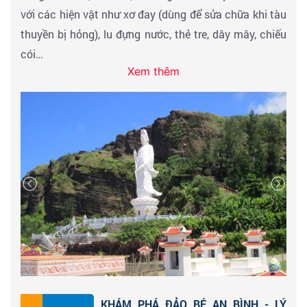
với các hiện vật như xơ đay (dùng để sửa chữa khi tàu
thuyền bị hỏng), lu đựng nước, thẻ tre, dây mây, chiếu
cói…
Xem thêm
Đặc biệt là mô hình thuyền câu, phương tiện đi biển
của đội Hoàng Sa do nghệ nhân Võ Hiển Đạt phục
dựng. Nơi thờ các dân binh của Hải đội Hoàng Sa đã
gặp nạn hy sinh trên biển trong khi làm nhiệm vụ của
triều đình.
Tham quan
đình làng An Hải
- là trung tâm của hệ
thống dinh, đình, miếu, tự chạy dọc bờ biển vùng cực
đông đảo Lý Sơn.
Tham quan
chùa Hang
- viếng cảnh chùa, ngắm
KHÁM PHÁ ĐẢO BÉ AN BÌNH - LÝ