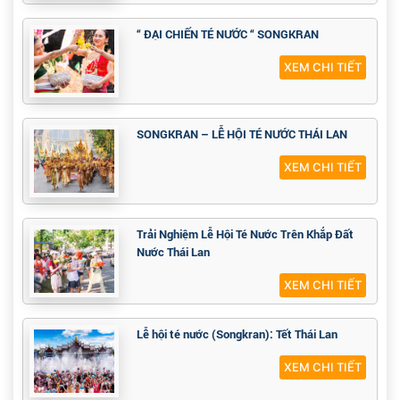
“ ĐẠI CHIẾN TÉ NƯỚC “ SONGKRAN
XEM CHI TIẾT
SONGKRAN – LỄ HỘI TÉ NƯỚC THÁI LAN
XEM CHI TIẾT
Trải Nghiệm Lễ Hội Té Nước Trên Khắp Đất
Nước Thái Lan
XEM CHI TIẾT
Lễ hội té nước (Songkran): Tết Thái Lan
XEM CHI TIẾT