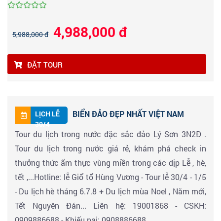
4,988,000 đ
5,988,000 đ
ĐẶT TOUR
BIỂN ĐẢO ĐẸP NHẤT VIỆT NAM
LỊCH LỄ
30/4
Tour du lịch trong nước đặc sắc đảo Lý Sơn 3N2Đ .
Tour du lịch trong nước giá rẻ, khám phá check in
thưởng thức ẩm thực vùng miền trong các dịp Lễ , hè,
tết ,...Hotline: lễ Giổ tổ Hùng Vương - Tour lễ 30/4 - 1/5
- Du lịch hè tháng 6.7.8 + Du lịch mùa Noel , Năm mới,
Tết Nguyên Đán... Liên hệ: 19001868 - CSKH:
0909886688 - Khiếu nại: 0908886688