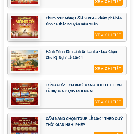
XEM CHI TIẾT
Chùm tour Mông Cổ lễ 30/04 - Khám phá bản
tình ca thảo nguyên mùa xuân
XEM CHI TIẾT
Hành Trình Tâm Linh Sri Lanka - Lựa Chọn
Cho Kỳ Nghỉ Lễ 30/04
XEM CHI TIẾT
TỔNG HỢP LỊCH KHỞI HÀNH TOUR DU LỊCH
LỄ 30/04 & 01/05 MỚI NHẤT
XEM CHI TIẾT
CẨM NANG CHỌN TOUR LỄ 30/04 THEO QUỸ
THỜI GIAN NGHỈ PHÉP