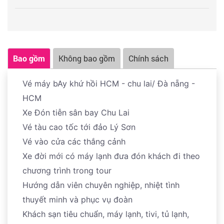
- Cổng Tò Vò
- Đảo Bé
2/ Thông tin Blog MIỀN TRUNG:
Bao gồm
Không bao gồm
Chính sách
BLOG BIỂN MIỀN TRUNG
/
BLOG DU LỊCH
Vé máy bAy khứ hồi HCM - chu lai/ Đà nẵng -
3/ DU LỊCH LIÊN TUYẾN MIỀN TRUNG VIỆT NAM:
HCM
- Hành trình / Tour tuyến / Thông tin - Lễ Hội - Sự Kiện
Xe Đón tiễn sân bay Chu Lai
/ Ưu đãi - khuyến mãi - tour giờ chót
Vé tàu cao tốc tới đảo Lý Sơn
Được cập nhật mới nhất tại Fanpage:
BIỂN VIỆT NAM
Vé vào cửa các thắng cảnh
/
HÌNH ẢNH THỰC TẾ VIETTOURIST
Xe đời mới có máy lạnh đưa đón khách đi theo
+
CHÙM TOUR ƯU ĐÃI
chương trình trong tour
Hướng dẫn viên chuyên nghiệp, nhiệt tình
thuyết minh và phục vụ đoàn
Khách sạn tiêu chuẩn, máy lạnh, tivi, tủ lạnh,