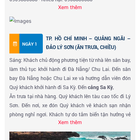
Xem thêm
TP. HỒ CHÍ MINH – QUẢNG NGÃI –
NGÀY 1
ĐẢO LÝ SƠN (ĂN TRƯA, CHIỀU)
Sáng: Khách chủ động phương tiện từ nhà lên sân bay,
làm thủ tục khởi hành đi Đà Nẵng/ Chu Lai. Đến sân
bay Đà Nẵng hoặc Chu Lai xe và hướng dẫn viên đón
Quý khách khởi hành đi Sa Kỳ. Đến
cảng Sa Kỳ
,
Ăn trưa tại nhà hàng. Quý khách lên tàu cao tốc đi Lý
Sơn. Đến nơi, xe đón Quý khách vê khách sạn nhận
phòng nghỉ ngơi. Khách tự do tắm biển tận hưởng vẻ
Xem thêm
đẹp hoang sơ, trong xanh của biển Lý Sơn. Ăn tối,
nghỉ đêm tại Lý Sơn