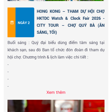
HONG KONG – THAM DỰ HỘI CHỢ
HKTDC Watch & Clock Fair 2026 -
NGÀY 2
CITY TOUR – CHỢ QUÝ BÀ (ĂN
SÁNG, TỐI)
Buổi sáng : Quý đại biểu dùng điểm tâm sáng tại
khách sạn, sau đó Ban tổ chức đón đoàn đi tham dự
hội chợ. Chương trình & lịch làm việc chi tiết :
-
-
-
-
Xem thêm
-
-
Quý đại biểu ăn trưa tại khu vực nhà hàng trong khu