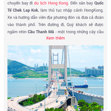
chuyến bay đi
du lịch Hong Kong
. Đến sân bay
Quốc
Tế Chek Lap Kok
, làm thủ tục nhập cảnh HongKong.
Xe và hướng dẫn viên địa phương đón và đưa cả đoàn
vào thành phố. Trên đường đi, Quý khách sẽ được
ngắm nhìn
Cầu Thanh Mã
- một trong những cây cầu
Xem thêm
đẹp nhất Châu Á.
Đoàn ăn tối tại nhà hàng địa phương. Sau đó xe và
hướng dẫn viên đưa Qúy khách trở về khách sạn, nhận
phòng tại khách sạn 4 sao nghỉ ngơi.
Hãng hàng không VietJet Air - Chuyến bay đi dự kiến:
15h10 HCM – HONGKONG.