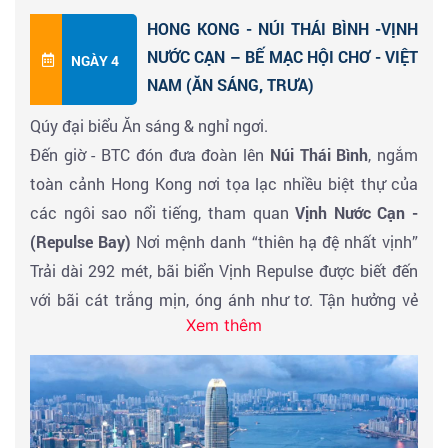
SƠN
- có bức tượng Phật Thích Ca lớn nhất châu
HONG KONG - NÚI THÁI BÌNH -VỊNH
Á. Quý khách chinh phục hệ thống cáp treo hiện đại
Đoàn ăn tối tại nhà hàng về khách sạn 4 sao nghỉ ngơi
NƯỚC CẠN – BẾ MẠC HỘI CHƠ - VIỆT
NGÀY 4
dài nhất thế giới ngắm nhìn toàn cảnh
đảo Lantau
,
NAM (ĂN SÁNG, TRƯA)
sân bay Cheklapkok
- công trình lấn biển lớn nhất ở
Qúy đại biểu Ăn sáng & nghỉ ngơi.
Hong Kong, Chinh phục
Đại Nhĩ Sơn
, tham quan
Bảo
Đến giờ - BTC đón đưa đoàn lên
Núi Thái Bình
, ngắm
Tàng Phật
, nghe HDV giới thiệu về quá trình xây dựng
toàn cảnh Hong Kong nơi tọa lạc nhiều biệt thự của
bức tượng Đức Phật Thích Ca lớn nhất Châu Á tại
các ngôi sao nổi tiếng, tham quan
Vịnh Nước Cạn -
đây.- Quý khách lễ Phật cầu phúc lành, ngắm toàn
(Repulse Bay)
Nơi mệnh danh “thiên hạ đệ nhất vịnh”
cảnh núi Đại Nhĩ Sơn. Viếng
“Hùng Sơn Đại Điện”
.
Trải dài 292 mét, bãi biển Vịnh Repulse được biết đến
với bãi cát trắng mịn, óng ánh như tơ. Tận hưởng vẻ
Đến giờ đoàn về khách sạn nghỉ ngơi, tự do khám phá
Xem thêm
đẹp Vịnh Nước Cạn nơi tắm biển tốt nhất của người
phố đêm - Nghỉ ngơi khách sạn tại Hongkong.
Hongkong, đặc biệt đoàn đi ngang qua khu vực những
ngôi nhà triệu đô của những minh tinh điện ảnh và đại
gia nổi tiếng Hongkong. Quý khách
Viếng Miếu Thần
Tài cầu an
- cầu phước cho gia đình. tham quan
Nhà