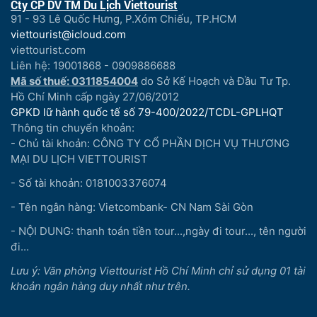
Cty CP DV TM Du Lịch Viettourist
91 - 93 Lê Quốc Hưng, P.Xóm Chiếu, TP.HCM
viettourist@icloud.com
viettourist.com
Liên hệ: 19001868 - 0909886688
Mã số thuế: 0311854004
do Sở Kế Hoạch và Đầu Tư Tp.
Hồ Chí Minh cấp ngày 27/06/2012
GPKD lữ hành quốc tế số 79-400/2022/TCDL-GPLHQT
Thông tin chuyển khoản:
- Chủ tài khoản: CÔNG TY CỔ PHẦN DỊCH VỤ THƯƠNG
MẠI DU LỊCH VIETTOURIST
- Số tài khoản: 0181003376074
- Tên ngân hàng: Vietcombank- CN Nam Sài Gòn
- NỘI DUNG: thanh toán tiền tour...,ngày đi tour..., tên người
đi...
Lưu ý: Văn phòng Viettourist Hồ Chí Minh chỉ sử dụng 01 tài
khoản ngân hàng duy nhất như trên.