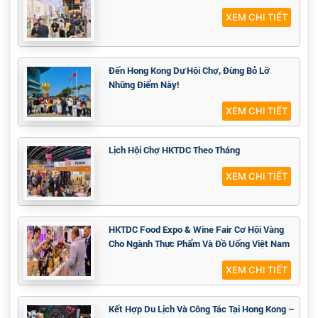
XEM CHI TIẾT
Đến Hong Kong Dự Hội Chợ, Đừng Bỏ Lỡ
Những Điểm Này!
XEM CHI TIẾT
Lịch Hội Chợ HKTDC Theo Tháng
XEM CHI TIẾT
HKTDC Food Expo & Wine Fair Cơ Hội Vàng
Cho Ngành Thực Phẩm Và Đồ Uống Việt Nam
XEM CHI TIẾT
Kết Hợp Du Lịch Và Công Tác Tại Hong Kong –