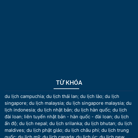
TỪ KHÓA
du lịch campuchia
;
du lịch thái lan
;
du lịch lào
;
du lịch
singapore
;
du lịch malaysia
;
du lịch singapore malaysia
;
du
lịch indonesia
;
du lịch nhật bản
;
du lịch hàn quốc
;
du lịch
đài loan
;
liên tuyến nhật bản - hàn quốc - đài loan
;
du lịch
ấn độ
;
du lịch nepal
;
du lịch srilanka
;
du lịch bhutan
;
du lịch
maldives
;
du lịch phật giáo
;
du lịch châu phi
;
du lịch trung
quốc
;
du lịch mỹ
;
du lịch canada
;
du lịch úc
;
du lịch new