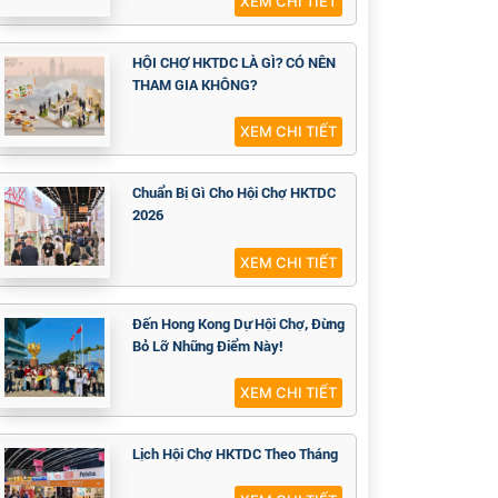
XEM CHI TIẾT
HỘI CHỢ HKTDC LÀ GÌ? CÓ NÊN
THAM GIA KHÔNG?
XEM CHI TIẾT
Chuẩn Bị Gì Cho Hội Chợ HKTDC
2026
XEM CHI TIẾT
Đến Hong Kong Dự Hội Chợ, Đừng
Bỏ Lỡ Những Điểm Này!
XEM CHI TIẾT
Lịch Hội Chợ HKTDC Theo Tháng