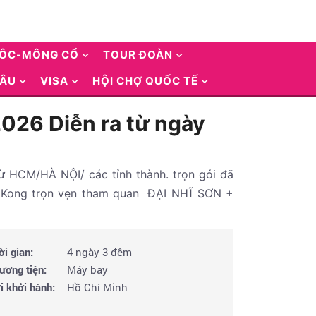
UÔC-MÔNG CỔ
TOUR ĐOÀN
 ÂU
VISA
HỘI CHỢ QUỐC TẾ
026 Diễn ra từ ngày
 HCM/HÀ NỘI/ các tỉnh thành. trọn gói đã
 Kong trọn vẹn tham quan ĐẠI NHĨ SƠN +
ời gian:
4 ngày 3 đêm
ương tiện:
Máy bay
i khởi hành:
Hồ Chí Minh