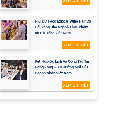
XEM CHI TIẾT
HKTDC Food Expo & Wine Fair Cơ
Hội Vàng Cho Ngành Thực Phẩm
Và Đồ Uống Việt Nam
XEM CHI TIẾT
Kết Hợp Du Lịch Và Công Tác Tại
Hong Kong – Xu Hướng Mới Của
Doanh Nhân Việt Nam
XEM CHI TIẾT