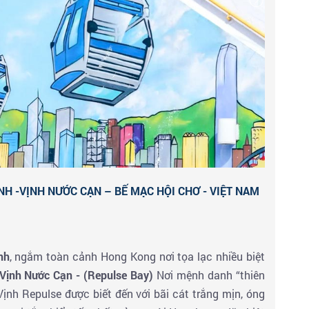
ự do khám phá phố đêm - Nghỉ ngơi khách sạn tại
NH -VỊNH NƯỚC CẠN – BẾ MẠC HỘI CHƠ - VIỆT NAM
nh
, ngắm toàn cảnh Hong Kong nơi tọa lạc nhiều biệt
Vịnh Nước Cạn - (Repulse Bay)
Nơi mệnh danh “thiên
 Vịnh Repulse được biết đến với bãi cát trắng mịn, óng