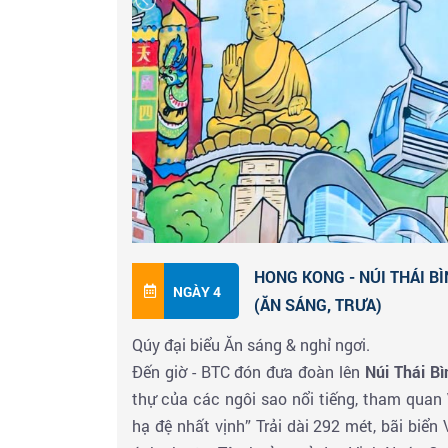
Đến giờ đoàn về khách sạn nghỉ ngơi, t
Hongkong.
HONG KONG - NÚI THÁI BÌ
NGÀY 4
(ĂN SÁNG, TRƯA)
Qúy đại biểu Ăn sáng & nghỉ ngơi.
Đến giờ - BTC đón đưa đoàn lên
Núi Thái Bì
thự của các ngôi sao nổi tiếng, tham quan
hạ đệ nhất vịnh” Trải dài 292 mét, bãi biển