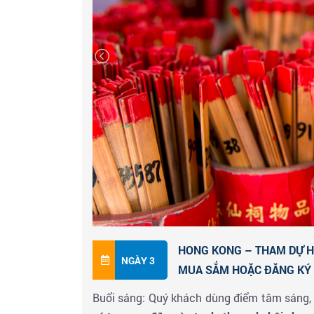
tiếng.
✓ Tham quan Khu văn hóa Tây Cửu Long
triển với nhiều khu biểu diễn và triển lãm, k
để ngắm cảnh hoàng hôn hay đi dạo lúc đêm
đầy thú vị và sắp tới sẽ mở thêm nhiều địa 
✓
Tham quan mua sắm tại
Langham Place
Kok và có hơn 200 trăm cửa hàng. Phần thú
đây cũng là thang cuốn trong nhà dài nhất 
✓ K
hám phá ẩm thực đường phố Hong Kon
sắm giá rẻ và nổi tiếng hàng đầu tại Hồng
các món ăn hấp dẫn như bánh cá, bánh bao 
động của phố chợ về đêm.
HONG KONG – THAM DỰ HỘI
NGÀY 3
MUA SẮM HOẶC ĐĂNG KÝ V
Đoàn ăn tối tại nhà hàng về khách sạn 4 sao
Buổi sáng: Quý khách dùng điểm tâm sáng, 