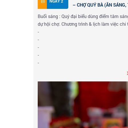
NGÀY 2
– CHỢ QUÝ BÀ (ĂN SÁNG, 
Buổi sáng : Quý đại biểu dùng điểm tâm sán
dự hội chợ. Chương trình & lịch làm việc chi t
-
-
-
-
-
-
Quý đại biểu ăn trưa tại khu vực nhà hàng tr
Buổi chiều : 15h00 kết thúc chương trình 
Hongkong :
✓ Đại Lộ Ngôi Sao
nơi có chiều dài gần nử
nhân vật nổi tiếng Hồng Kông kết hợp ch
Tâm Sản Xuất Vàng Bạc Đá Quý
,
Trung Tâ