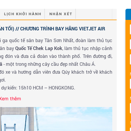
LỊCH KHỞI HÀNH
NHẬN XÉT
N TỐI) // CHƯƠNG TRÌNH BAY HÃNG VIETJET AIR
i ga quốc tế sân bay Tân Sơn Nhất, đoàn làm thủ tục
sân bay
Quốc Tế Chek Lap Kok
, làm thủ tục nhập cảnh
g đón và đưa cả đoàn vào thành phố. Trên đường đi,
ã
- một trong những cây cầu đẹp nhất Châu Á.
đó xe và hướng dẫn viên đưa Qúy khách trở về khách
ơi.
 đi dự kiến: 15h10 HCM – HONGKONG.
Xem thêm