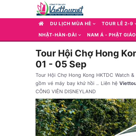
DU LỊCH MÙA HÈ
TOUR LỄ 2-9
NHẬT-HÀN-ĐÀI
NAM Á - PHẬT GIÁO
Tour Hội Chợ Hong Kon
01 - 05 Sep
Tour Hội Chợ Hong Kong HKTDC Watch & Cl
gồm vé máy bay khứ hồi .. Liên hệ
Viettou
CÔNG VIÊN DISNEYLAND