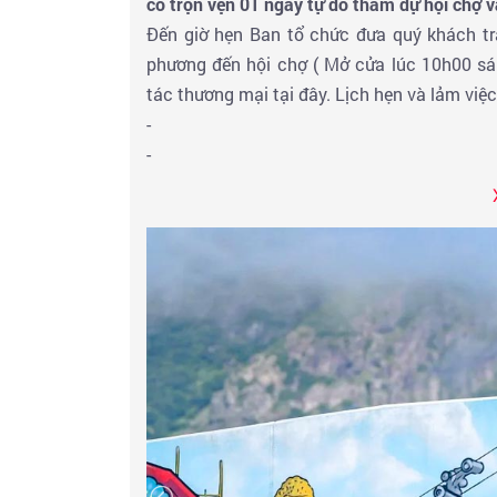
có trọn vẹn 01 ngày tự do tham dự hội chợ
Đến giờ hẹn Ban tổ chức đưa quý khách tr
phương đến hội chợ ( Mở cửa lúc 10h00 sá
tác thương mại tại đây. Lịch hẹn và lảm việc 
-
-
-
-
-
Buổi chiều : HDV đưa quý khách tham quan
Hoặc có thể đăng ký VIPTOUR: Tham quan
châu Á. Quý khách chinh phục hệ thống cáp
đảo Lantau
,
sân bay Cheklapkok
- công trì
Sơn
, tham quan
Bảo Tàng Phật
, nghe HDV 
Thích Ca lớn nhất Châu Á tại đây.- Quý khá
Sơn. Viếng
“Hùng Sơn Đại Điện”
.