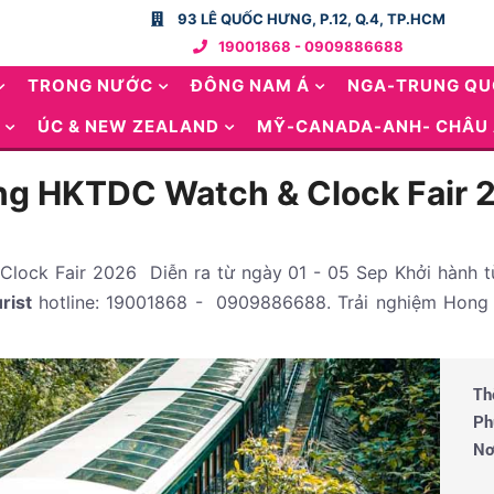
93 LÊ QUỐC HƯNG, P.12, Q.4, TP.HCM
19001868 - 0909886688
TRONG NƯỚC
ĐÔNG NAM Á
NGA-TRUNG Q
ÚC & NEW ZEALAND
MỸ-CANADA-ANH- CHÂU
g HKTDC Watch & Clock Fair 2
ock Fair 2026 Diễn ra từ ngày 01 - 05 Sep Khởi hành từ
rist
hotline: 19001868 - 0909886688. Trải nghiệm Hong
Th
Ph
Nơ