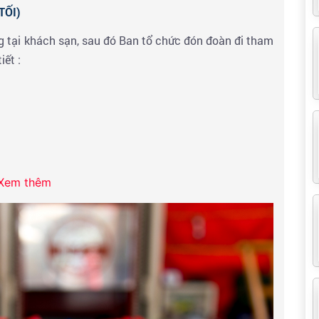
TỐI)
g tại khách sạn, sau đó Ban tổ chức đón đoàn đi tham
iết :
Xem thêm
ong khu trung tâm thương mại ( tự túc theo sở thích)
làm việc, Ban tổ chức đón đoàn tham quan thành phố
a km gắn 100 ngôi sao in dấu vân tay, chữ ký của các
ụp hình nơi đẹp nhất HongKong & mua sắm tại
Trung
m DFS miễn thuế
với các mặt hàng đồng hồ hiệu nổi