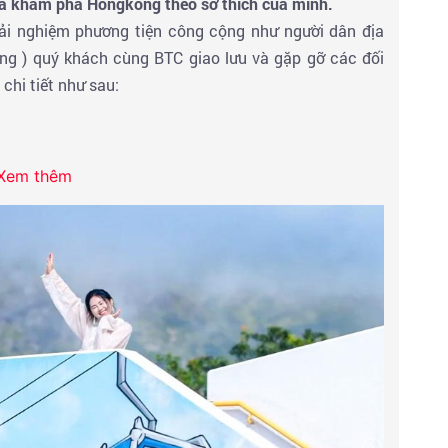
 và khám phá Hongkong theo sở thích của mình.
ải nghiệm phương tiện công cộng như người dân địa
ng ) quý khách cùng BTC giao lưu và gặp gỡ các đối
chi tiết như sau:
Xem thêm
 và mua sắm trải nghiệm Hongkong
 ĐẠI NHĨ SƠN
- có bức tượng Phật Thích Ca lớn nhất
 treo hiện đại dài nhất thế giới ngắm nhìn toàn cảnh
nh lấn biển lớn nhất ở Hong Kong, Chinh phục
Đại Nhĩ
giới thiệu về quá trình xây dựng bức tượng Đức Phật
ch lễ Phật cầu phúc lành, ngắm toàn cảnh núi Đại Nhĩ