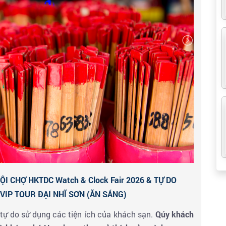
- là trung tâm văn hóa nghệ thuật đang trên đà phát
hông gian mở xanh tươi cùng lối dạo ven bờ rất lý tưởng
 về. Nơi đây hiện tập trung ba tụ điểm văn hóa mới
điểm khác.
- Đây là một trong những trung tâm lớn nhất ở Mong
 vị nhất của Langham Place là thang cuốn dài 83 mét,
ở Hồng Kông.
g tại
Chợ Quý Bà (Ladies' Market)
– thiên đường mua
 Kông. Quý khách thỏa sức mua sắm, tự do thưởng thức
hay thịt xiên,…cũng như cảm nhận sự náo nhiệt, sống
 CHỢ HKTDC Watch & Clock Fair 2026 & TỰ DO
IP TOUR ĐẠI NHĨ SƠN (ĂN SÁNG)
 nghỉ ngơi
tự do sử dụng các tiện ích của khách sạn.
Qúy khách