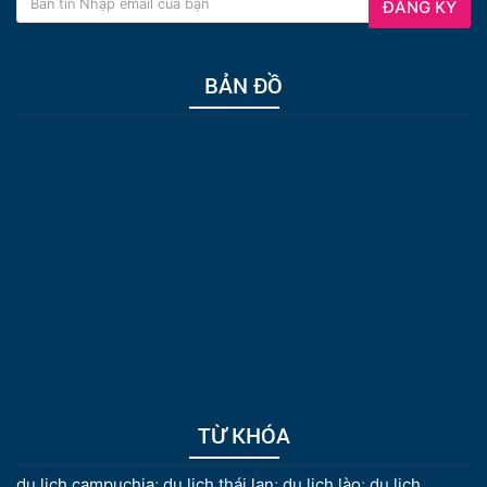
ĐĂNG KÝ
BẢN ĐỒ
TỪ KHÓA
du lịch campuchia
;
du lịch thái lan
;
du lịch lào
;
du lịch