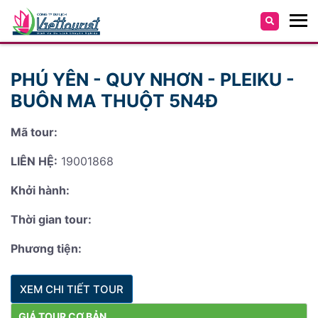
PHÚ YÊN - QUY NHƠN - PLEIKU -
BUÔN MA THUỘT 5N4Đ
Mã tour:
LIÊN HỆ:
19001868
Khởi hành:
Thời gian tour:
Phương tiện:
XEM CHI TIẾT TOUR
GIÁ TOUR CƠ BẢN