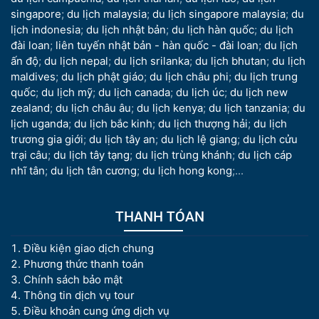
singapore
;
du lịch malaysia
;
du lịch singapore malaysia
;
du
lịch indonesia
;
du lịch nhật bản
;
du lịch hàn quốc
;
du lịch
đài loan
;
liên tuyến nhật bản - hàn quốc - đài loan
;
du lịch
ấn độ
;
du lịch nepal
;
du lịch srilanka
;
du lịch bhutan
;
du lịch
maldives
;
du lịch phật giáo
;
du lịch châu phi
;
du lịch trung
quốc
;
du lịch mỹ
;
du lịch canada
;
du lịch úc
;
du lịch new
zealand
;
du lịch châu âu
;
du lịch kenya
;
du lịch tanzania
;
du
lịch uganda
;
du lịch bắc kinh
;
du lịch thượng hải
;
du lịch
trương gia giới
;
du lịch tây an
;
du lịch lệ giang
;
du lịch cửu
trại câu
;
du lịch tây tạng
;
du lịch trùng khánh
;
du lịch cáp
nhĩ tân
;
du lịch tân cương
;
du lịch hong kong
;...
THANH TÓAN
Điều kiện giao dịch chung
Phương thức thanh toán
Chính sách bảo mật
Thông tin dịch vụ tour
Điều khoản cung ứng dịch vụ