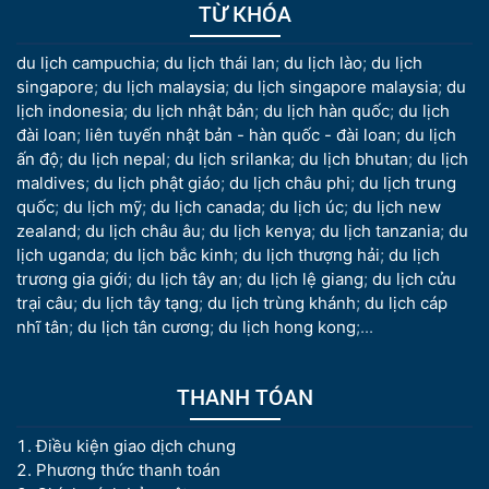
TỪ KHÓA
du lịch campuchia
;
du lịch thái lan
;
du lịch lào
;
du lịch
singapore
;
du lịch malaysia
;
du lịch singapore malaysia
;
du
lịch indonesia
;
du lịch nhật bản
;
du lịch hàn quốc
;
du lịch
đài loan
;
liên tuyến nhật bản - hàn quốc - đài loan
;
du lịch
ấn độ
;
du lịch nepal
;
du lịch srilanka
;
du lịch bhutan
;
du lịch
maldives
;
du lịch phật giáo
;
du lịch châu phi
;
du lịch trung
quốc
;
du lịch mỹ
;
du lịch canada
;
du lịch úc
;
du lịch new
zealand
;
du lịch châu âu
;
du lịch kenya
;
du lịch tanzania
;
du
lịch uganda
;
du lịch bắc kinh
;
du lịch thượng hải
;
du lịch
trương gia giới
;
du lịch tây an
;
du lịch lệ giang
;
du lịch cửu
trại câu
;
du lịch tây tạng
;
du lịch trùng khánh
;
du lịch cáp
nhĩ tân
;
du lịch tân cương
;
du lịch hong kong
;...
THANH TÓAN
Điều kiện giao dịch chung
Phương thức thanh toán