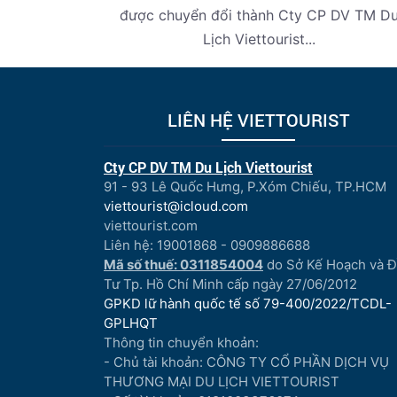
được chuyển đổi thành Cty CP DV TM D
Lịch Viettourist...
LIÊN HỆ VIETTOURIST
Cty CP DV TM Du Lịch Viettourist
91 - 93 Lê Quốc Hưng, P.Xóm Chiếu, TP.HCM
viettourist@icloud.com
viettourist.com
Liên hệ: 19001868 - 0909886688
Mã số thuế: 0311854004
do Sở Kế Hoạch và 
Tư Tp. Hồ Chí Minh cấp ngày 27/06/2012
GPKD lữ hành quốc tế số 79-400/2022/TCDL-
GPLHQT
Thông tin chuyển khoản:
- Chủ tài khoản: CÔNG TY CỔ PHẦN DỊCH VỤ
THƯƠNG MẠI DU LỊCH VIETTOURIST