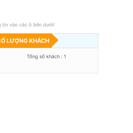
 tin vào các ô bên dưới!
SỐ LƯỢNG KHÁCH
Tổng số khách :
1