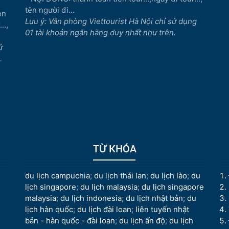
tên người đi...
òn
Lưu ý: Văn phòng Viettourist Hà Nội chỉ sử dụng
..,
01 tài khoản ngân hàng duy nhất như trên.
ử
.
TỪ KHÓA
du lịch campuchia
;
du lịch thái lan
;
du lịch lào
;
du
lịch singapore
;
du lịch malaysia
;
du lịch singapore
malaysia
;
du lịch indonesia
;
du lịch nhật bản
;
du
lịch hàn quốc
;
du lịch đài loan
;
liên tuyến nhật
bản - hàn quốc - đài loan
;
du lịch ấn độ
;
du lịch