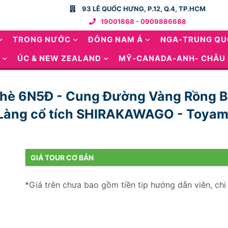
93 LÊ QUỐC HƯNG, P.12, Q.4, TP.HCM
19001868 - 0909886688
TRONG NƯỚC
ĐÔNG NAM Á
NGA-TRUNG Q
ÚC & NEW ZEALAND
MỸ-CANADA-ANH- CHÂU
 hè 6N5Đ - Cung Đường Vàng Rồng Ba
 Làng cổ tích SHIRAKAWAGO - Toyama
GIÁ TOUR CƠ BẢN
*Giá trên chưa bao gồm tiền tip hướng dẫn viên, chi 