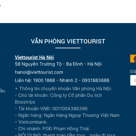
u
VĂN PHÒNG VIETTOURIST
Viettourist Hà Nội
58 Nguyễn Trường Tộ - Ba Đình - Hà Nội
Đă
hanoi@viettourist.com
Liên hệ: 1900 1868 - Nhánh 2 - 0931883688
+ Thông tin chuyển khoản Văn phòng Hà Nội:
Đầu
- Chủ tài khoản: Công ty Cổ phần Du lịch
Bosstrips
- Tài khoản VNĐ: 0011004386396
- Ngân hàng: Ngân Hàng Ngoại Thương Việt Nam
– Vietcombank.
- Chi nhánh: PGĐ Phạm Hồng Thái.
- NỘI DUNG: thanh toán tiền tour...,ngày đi tour...,