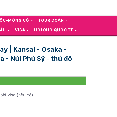
UÔC-MÔNG CỔ
TOUR ĐOÀN
 ÂU
VISA
HỘI CHỢ QUỐC TẾ
y | Kansai - Osaka -
 - Núi Phú Sỹ - thủ đô
phí visa (nếu có)