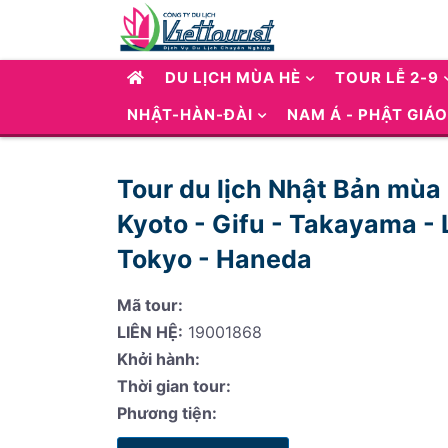
DU LỊCH MÙA HÈ
TOUR LỄ 2-9
NHẬT-HÀN-ĐÀI
NAM Á - PHẬT GIÁO
Tour du lịch Nhật Bản mùa
Kyoto - Gifu - Takayama -
Tokyo - Haneda
Mã tour:
LIÊN HỆ:
19001868
Khởi hành:
Thời gian tour:
Phương tiện: