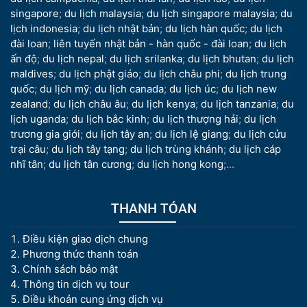
singapore
;
du lịch malaysia
;
du lịch singapore malaysia
;
du
lịch indonesia
;
du lịch nhật bản
;
du lịch hàn quốc
;
du lịch
đài loan
;
liên tuyến nhật bản - hàn quốc - đài loan
;
du lịch
ấn độ
;
du lịch nepal
;
du lịch srilanka
;
du lịch bhutan
;
du lịch
maldives
;
du lịch phật giáo
;
du lịch châu phi
;
du lịch trung
quốc
;
du lịch mỹ
;
du lịch canada
;
du lịch úc
;
du lịch new
zealand
;
du lịch châu âu
;
du lịch kenya
;
du lịch tanzania
;
du
lịch uganda
;
du lịch bắc kinh
;
du lịch thượng hải
;
du lịch
trương gia giới
;
du lịch tây an
;
du lịch lệ giang
;
du lịch cửu
trại câu
;
du lịch tây tạng
;
du lịch trùng khánh
;
du lịch cáp
nhĩ tân
;
du lịch tân cương
;
du lịch hong kong
;...
THANH TÓAN
Điều kiện giao dịch chung
Phương thức thanh toán
Chính sách bảo mật
Thông tin dịch vụ tour
Điều khoản cung ứng dịch vụ