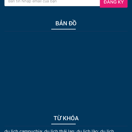
ĐĂNG KÝ
BẢN ĐỒ
TỪ KHÓA
du lịch campuchia
;
du lịch thái lan
;
du lịch lào
;
du lịch