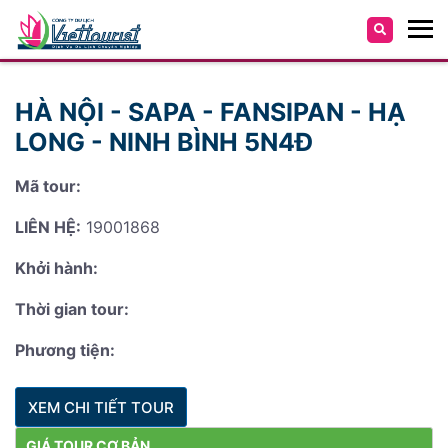
HÀ NỘI - SAPA - FANSIPAN - HẠ
LONG - NINH BÌNH 5N4Đ
Mã tour:
LIÊN HỆ:
19001868
Khởi hành:
Thời gian tour:
Phương tiện:
XEM CHI TIẾT TOUR
GIÁ TOUR CƠ BẢN