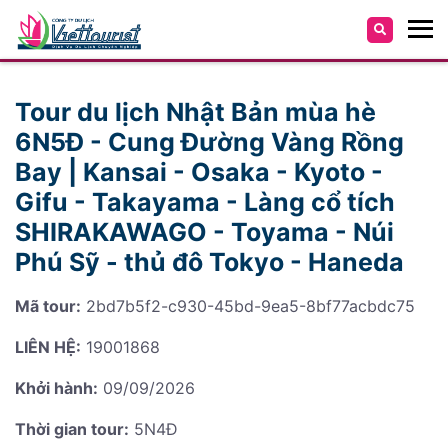
Tour du lịch Nhật Bản mùa hè
6N5Đ - Cung Đường Vàng Rồng
Bay | Kansai - Osaka - Kyoto -
Gifu - Takayama - Làng cổ tích
SHIRAKAWAGO - Toyama - Núi
Phú Sỹ - thủ đô Tokyo - Haneda
Mã tour:
2bd7b5f2-c930-45bd-9ea5-8bf77acbdc75
LIÊN HỆ:
19001868
Khởi hành:
09/09/2026
Thời gian tour:
5N4Đ