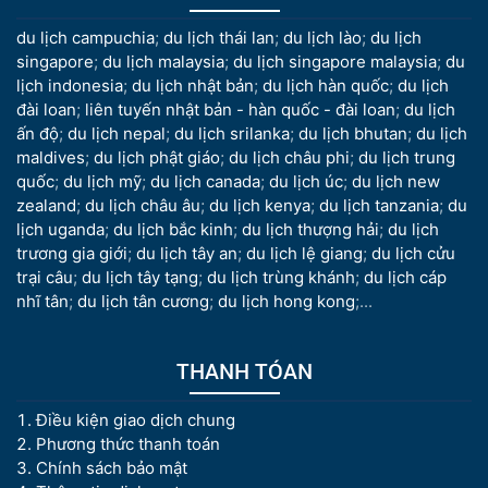
du lịch campuchia
;
du lịch thái lan
;
du lịch lào
;
du lịch
singapore
;
du lịch malaysia
;
du lịch singapore malaysia
;
du
lịch indonesia
;
du lịch nhật bản
;
du lịch hàn quốc
;
du lịch
đài loan
;
liên tuyến nhật bản - hàn quốc - đài loan
;
du lịch
ấn độ
;
du lịch nepal
;
du lịch srilanka
;
du lịch bhutan
;
du lịch
maldives
;
du lịch phật giáo
;
du lịch châu phi
;
du lịch trung
quốc
;
du lịch mỹ
;
du lịch canada
;
du lịch úc
;
du lịch new
zealand
;
du lịch châu âu
;
du lịch kenya
;
du lịch tanzania
;
du
lịch uganda
;
du lịch bắc kinh
;
du lịch thượng hải
;
du lịch
trương gia giới
;
du lịch tây an
;
du lịch lệ giang
;
du lịch cửu
trại câu
;
du lịch tây tạng
;
du lịch trùng khánh
;
du lịch cáp
nhĩ tân
;
du lịch tân cương
;
du lịch hong kong
;...
THANH TÓAN
Điều kiện giao dịch chung
Phương thức thanh toán
Chính sách bảo mật