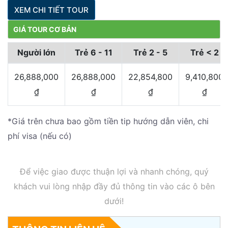
XEM CHI TIẾT TOUR
GIÁ TOUR CƠ BẢN
Người lớn
Trẻ 6 - 11
Trẻ 2 - 5
Trẻ < 2
26,888,000
26,888,000
22,854,800
9,410,800
₫
₫
₫
₫
*Giá trên chưa bao gồm tiền tip hướng dẫn viên, chi
phí visa (nếu có)
Để việc giao được thuận lợi và nhanh chóng, quý
khách vui lòng nhập đầy đủ thông tin vào các ô bên
dưới!