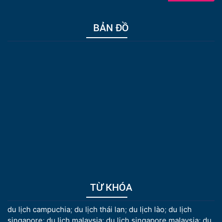
BẢN ĐỒ
TỪ KHÓA
du lịch campuchia
;
du lịch thái lan
;
du lịch lào
;
du lịch
singapore
;
du lịch malaysia
;
du lịch singapore malaysia
;
du