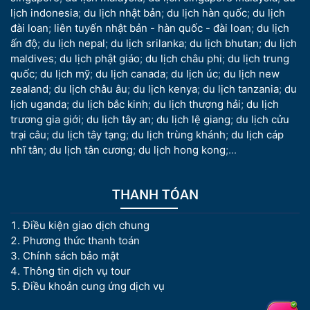
lịch indonesia
;
du lịch nhật bản
;
du lịch hàn quốc
;
du lịch
đài loan
;
liên tuyến nhật bản - hàn quốc - đài loan
;
du lịch
ấn độ
;
du lịch nepal
;
du lịch srilanka
;
du lịch bhutan
;
du lịch
maldives
;
du lịch phật giáo
;
du lịch châu phi
;
du lịch trung
quốc
;
du lịch mỹ
;
du lịch canada
;
du lịch úc
;
du lịch new
zealand
;
du lịch châu âu
;
du lịch kenya
;
du lịch tanzania
;
du
lịch uganda
;
du lịch bắc kinh
;
du lịch thượng hải
;
du lịch
trương gia giới
;
du lịch tây an
;
du lịch lệ giang
;
du lịch cửu
trại câu
;
du lịch tây tạng
;
du lịch trùng khánh
;
du lịch cáp
nhĩ tân
;
du lịch tân cương
;
du lịch hong kong
;...
THANH TÓAN
Điều kiện giao dịch chung
Phương thức thanh toán
Chính sách bảo mật
Thông tin dịch vụ tour
Điều khoản cung ứng dịch vụ