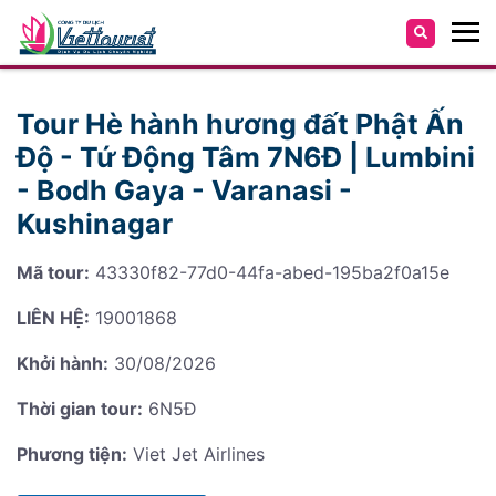
Tour Hè hành hương đất Phật Ấn
Độ - Tứ Động Tâm 7N6Đ | Lumbini
- Bodh Gaya - Varanasi -
Kushinagar
Mã tour:
43330f82-77d0-44fa-abed-195ba2f0a15e
LIÊN HỆ:
19001868
Khởi hành:
30/08/2026
Thời gian tour:
6N5Đ
Phương tiện:
Viet Jet Airlines