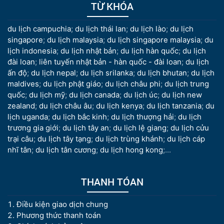
TỪ KHÓA
du lịch campuchia
;
du lịch thái lan
;
du lịch lào
;
du lịch
singapore
;
du lịch malaysia
;
du lịch singapore malaysia
;
du
lịch indonesia
;
du lịch nhật bản
;
du lịch hàn quốc
;
du lịch
đài loan
;
liên tuyến nhật bản - hàn quốc - đài loan
;
du lịch
ấn độ
;
du lịch nepal
;
du lịch srilanka
;
du lịch bhutan
;
du lịch
maldives
;
du lịch phật giáo
;
du lịch châu phi
;
du lịch trung
quốc
;
du lịch mỹ
;
du lịch canada
;
du lịch úc
;
du lịch new
zealand
;
du lịch châu âu
;
du lịch kenya
;
du lịch tanzania
;
du
lịch uganda
;
du lịch bắc kinh
;
du lịch thượng hải
;
du lịch
trương gia giới
;
du lịch tây an
;
du lịch lệ giang
;
du lịch cửu
trại câu
;
du lịch tây tạng
;
du lịch trùng khánh
;
du lịch cáp
nhĩ tân
;
du lịch tân cương
;
du lịch hong kong
;...
THANH TÓAN
Điều kiện giao dịch chung
Phương thức thanh toán