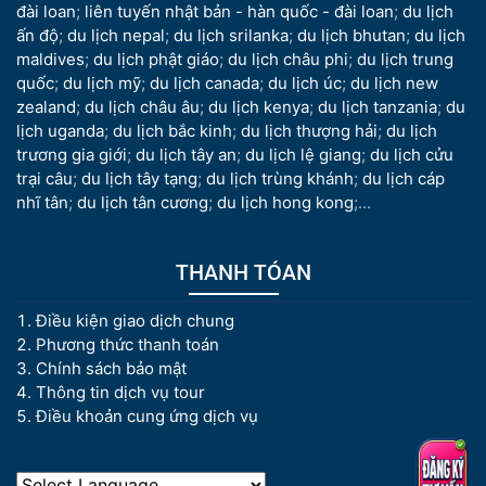
đài loan
;
liên tuyến nhật bản - hàn quốc - đài loan
;
du lịch
ấn độ
;
du lịch nepal
;
du lịch srilanka
;
du lịch bhutan
;
du lịch
maldives
;
du lịch phật giáo
;
du lịch châu phi
;
du lịch trung
quốc
;
du lịch mỹ
;
du lịch canada
;
du lịch úc
;
du lịch new
zealand
;
du lịch châu âu
;
du lịch kenya
;
du lịch tanzania
;
du
lịch uganda
;
du lịch bắc kinh
;
du lịch thượng hải
;
du lịch
trương gia giới
;
du lịch tây an
;
du lịch lệ giang
;
du lịch cửu
trại câu
;
du lịch tây tạng
;
du lịch trùng khánh
;
du lịch cáp
nhĩ tân
;
du lịch tân cương
;
du lịch hong kong
;...
THANH TÓAN
Điều kiện giao dịch chung
Phương thức thanh toán
Chính sách bảo mật
Thông tin dịch vụ tour
Điều khoản cung ứng dịch vụ