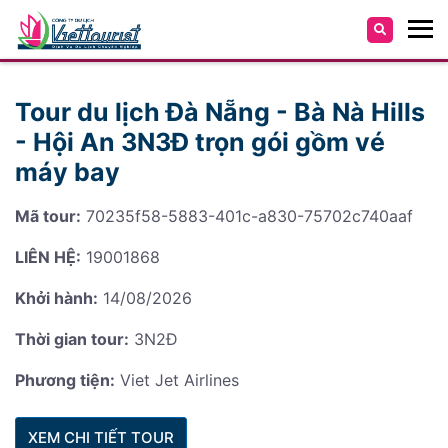
Tour du lịch Đà Nẵng - Bà Nà Hills
- Hội An 3N3Đ trọn gói gồm vé
máy bay
Mã tour:
70235f58-5883-401c-a830-75702c740aaf
LIÊN HỆ:
19001868
Khởi hành:
14/08/2026
Thời gian tour:
3N2Đ
Phương tiện:
Viet Jet Airlines
XEM CHI TIẾT TOUR