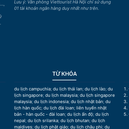
Lưu ý: Văn phòng Viettourist Hà Nội chỉ sử dụng
..,
01 tài khoản ngân hàng duy nhất như trên.
ử
.
TỪ KHÓA
du lịch campuchia
;
du lịch thái lan
;
du lịch lào
;
du
lịch singapore
;
du lịch malaysia
;
du lịch singapore
malaysia
;
du lịch indonesia
;
du lịch nhật bản
;
du
lịch hàn quốc
;
du lịch đài loan
;
liên tuyến nhật
bản - hàn quốc - đài loan
;
du lịch ấn độ
;
du lịch
nepal
;
du lịch srilanka
;
du lịch bhutan
;
du lịch
maldives
;
du lịch phật giáo
;
du lịch châu phi
;
du