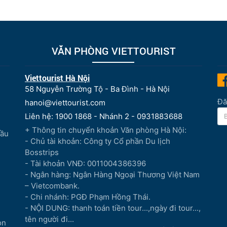
VĂN PHÒNG VIETTOURIST
Viettourist Hà Nội
58 Nguyễn Trường Tộ - Ba Đình - Hà Nội
Đă
hanoi@viettourist.com
Liên hệ: 1900 1868 - Nhánh 2 - 0931883688
+ Thông tin chuyển khoản Văn phòng Hà Nội:
Đầu
- Chủ tài khoản: Công ty Cổ phần Du lịch
Bosstrips
- Tài khoản VNĐ: 0011004386396
- Ngân hàng: Ngân Hàng Ngoại Thương Việt Nam
– Vietcombank.
- Chi nhánh: PGĐ Phạm Hồng Thái.
- NỘI DUNG: thanh toán tiền tour...,ngày đi tour...,
tên người đi...
òn