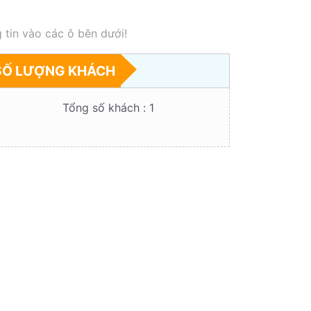
 tin vào các ô bên dưới!
SỐ LƯỢNG KHÁCH
Tổng số khách :
1