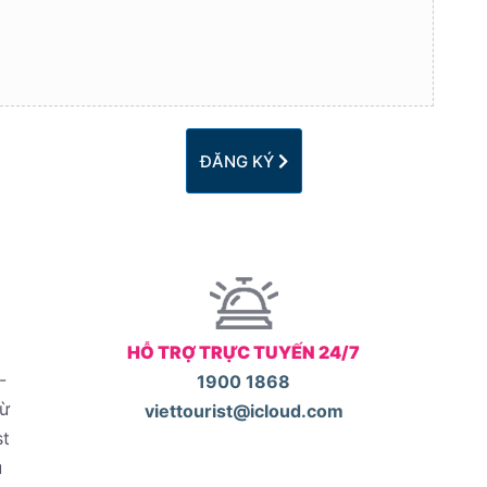
ĐĂNG KÝ
HỖ TRỢ TRỰC TUYẾN 24/7
-
1900 1868
từ
viettourist@icloud.com
st
u