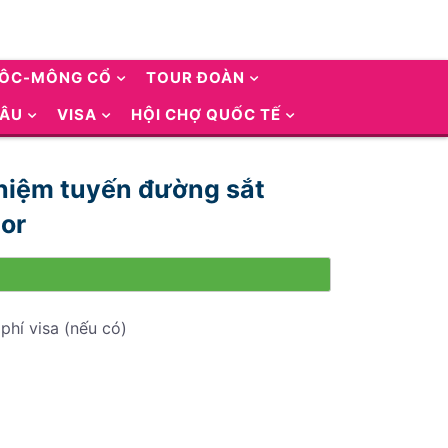
UÔC-MÔNG CỔ
TOUR ĐOÀN
 ÂU
VISA
HỘI CHỢ QUỐC TẾ
hiệm tuyến đường sắt
or
phí visa (nếu có)