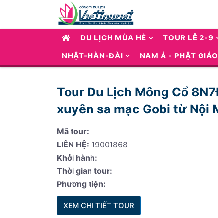
DU LỊCH MÙA HÈ
TOUR LỄ 2-9
NHẬT-HÀN-ĐÀI
NAM Á - PHẬT GIÁO
Tour Du Lịch Mông Cổ 8N7
xuyên sa mạc Gobi từ Nội 
Mã tour:
LIÊN HỆ:
19001868
Khởi hành:
Thời gian tour:
Phương tiện:
XEM CHI TIẾT TOUR