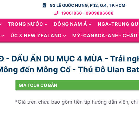
93 LÊ QUỐC HƯNG, P.12, Q.4, TP.HCM
19001868 - 0909886688
TRONG NƯỚC
ĐÔNG NAM Á
NGA-TRUNG Q
ÚC & NEW ZEALAND
MỸ-CANADA-ANH- CHÂU
Đ - DẤU ẤN DU MỤC 4 MÙA - Trải ng
Mông đến Mông Cổ - Thủ Đô Ulan Bat
GIÁ TOUR CƠ BẢN
*Giá trên chưa bao gồm tiền tip hướng dẫn viên, chi 