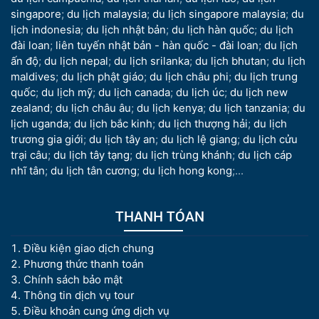
singapore
;
du lịch malaysia
;
du lịch singapore malaysia
;
du
lịch indonesia
;
du lịch nhật bản
;
du lịch hàn quốc
;
du lịch
đài loan
;
liên tuyến nhật bản - hàn quốc - đài loan
;
du lịch
ấn độ
;
du lịch nepal
;
du lịch srilanka
;
du lịch bhutan
;
du lịch
maldives
;
du lịch phật giáo
;
du lịch châu phi
;
du lịch trung
quốc
;
du lịch mỹ
;
du lịch canada
;
du lịch úc
;
du lịch new
zealand
;
du lịch châu âu
;
du lịch kenya
;
du lịch tanzania
;
du
lịch uganda
;
du lịch bắc kinh
;
du lịch thượng hải
;
du lịch
trương gia giới
;
du lịch tây an
;
du lịch lệ giang
;
du lịch cửu
trại câu
;
du lịch tây tạng
;
du lịch trùng khánh
;
du lịch cáp
nhĩ tân
;
du lịch tân cương
;
du lịch hong kong
;...
THANH TÓAN
Điều kiện giao dịch chung
Phương thức thanh toán
Chính sách bảo mật
Thông tin dịch vụ tour
Điều khoản cung ứng dịch vụ