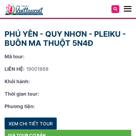
PHÚ YÊN - QUY NHƠN - PLEIKU -
BUÔN MA THUỘT 5N4Đ
Mã tour:
LIÊN HỆ:
19001868
Khởi hành:
Thời gian tour:
Phương tiện:
XEM CHI TIẾT TOUR
GIÁ TOUR CƠ BẢN