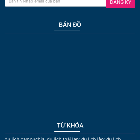
ĐĂNG KÝ
BẢN ĐỒ
TỪ KHÓA
du lịch campuchia
;
du lịch thái lan
;
du lịch lào
;
du lịch