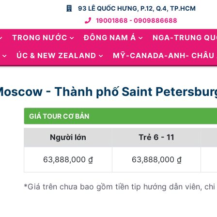
93 LÊ QUỐC HƯNG, P.12, Q.4, TP.HCM
19001868 - 0909886688
TRONG NƯỚC
ĐÔNG NAM Á
NGA-TRUNG Q
ÚC & NEW ZEALAND
MỸ-CANADA-ANH- CHÂU
 Moscow - Thành phố Saint Petersbu
GIÁ TOUR CƠ BẢN
Người lớn
Trẻ 6 - 11
63,888,000
₫
63,888,000
₫
*Giá trên chưa bao gồm tiền tip hướng dẫn viên, chi 