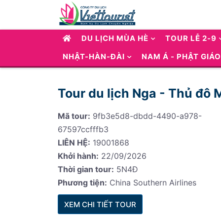
DU LỊCH MÙA HÈ
TOUR LỄ 2-9
NHẬT-HÀN-ĐÀI
NAM Á - PHẬT GIÁO
Tour du lịch Nga - Thủ đô
Mã tour:
9fb3e5d8-dbdd-4490-a978-
67597ccfffb3
LIÊN HỆ:
19001868
Khởi hành:
22/09/2026
Thời gian tour:
5N4Đ
Phương tiện:
China Southern Airlines
XEM CHI TIẾT TOUR