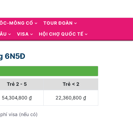
UÔC-MÔNG CỔ
TOUR ĐOÀN
 ÂU
VISA
HỘI CHỢ QUỐC TẾ
rg 6N5Đ
Trẻ 2 - 5
Trẻ < 2
54,304,800
₫
22,360,800
₫
phí visa (nếu có)