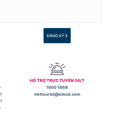
ĐĂNG KÝ
HỖ TRỢ TRỰC TUYẾN 24/7
-
1900 1868
từ
viettourist@icloud.com
st
u