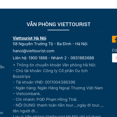
VĂN PHÒNG VIETTOURIST
Viettourist Hà Nội
58 Nguyễn Trường Tộ - Ba Đình - Hà Nội
Đă
hanoi@viettourist.com
Liên hệ: 1900 1868 - Nhánh 2 - 0931883688
+ Thông tin chuyển khoản Văn phòng Hà Nội:
Đầu
- Chủ tài khoản: Công ty Cổ phần Du lịch
Bosstrips
- Tài khoản VNĐ: 0011004386396
- Ngân hàng: Ngân Hàng Ngoại Thương Việt Nam
– Vietcombank.
- Chi nhánh: PGĐ Phạm Hồng Thái.
- NỘI DUNG: thanh toán tiền tour...,ngày đi tour...,
tên người đi...
òn
Lưu ý: Văn phòng Viettourist Hà Nội chỉ sử dụng