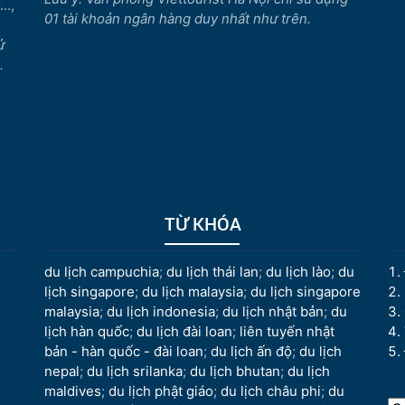
..,
01 tài khoản ngân hàng duy nhất như trên.
ử
.
TỪ KHÓA
du lịch campuchia
;
du lịch thái lan
;
du lịch lào
;
du
lịch singapore
;
du lịch malaysia
;
du lịch singapore
malaysia
;
du lịch indonesia
;
du lịch nhật bản
;
du
lịch hàn quốc
;
du lịch đài loan
;
liên tuyến nhật
bản - hàn quốc - đài loan
;
du lịch ấn độ
;
du lịch
nepal
;
du lịch srilanka
;
du lịch bhutan
;
du lịch
maldives
;
du lịch phật giáo
;
du lịch châu phi
;
du