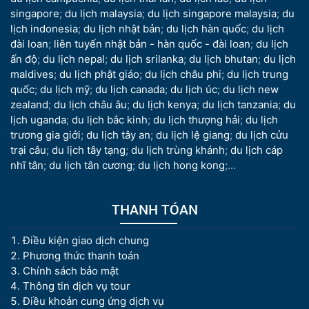
singapore
;
du lịch malaysia
;
du lịch singapore malaysia
;
du
lịch indonesia
;
du lịch nhật bản
;
du lịch hàn quốc
;
du lịch
đài loan
;
liên tuyến nhật bản - hàn quốc - đài loan
;
du lịch
ấn độ
;
du lịch nepal
;
du lịch srilanka
;
du lịch bhutan
;
du lịch
maldives
;
du lịch phật giáo
;
du lịch châu phi
;
du lịch trung
quốc
;
du lịch mỹ
;
du lịch canada
;
du lịch úc
;
du lịch new
zealand
;
du lịch châu âu
;
du lịch kenya
;
du lịch tanzania
;
du
lịch uganda
;
du lịch bắc kinh
;
du lịch thượng hải
;
du lịch
trương gia giới
;
du lịch tây an
;
du lịch lệ giang
;
du lịch cửu
trại câu
;
du lịch tây tạng
;
du lịch trùng khánh
;
du lịch cáp
nhĩ tân
;
du lịch tân cương
;
du lịch hong kong
;...
THANH TÓAN
Điều kiện giao dịch chung
Phương thức thanh toán
Chính sách bảo mật
Thông tin dịch vụ tour
Điều khoản cung ứng dịch vụ