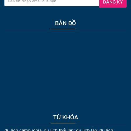
ĐĂNG KÝ
BẢN ĐỒ
TỪ KHÓA
du lịch campuchia
;
du lịch thái lan
;
du lịch lào
;
du lịch