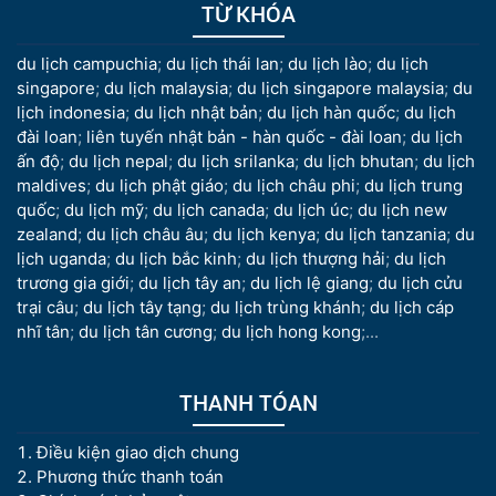
TỪ KHÓA
du lịch campuchia
;
du lịch thái lan
;
du lịch lào
;
du lịch
singapore
;
du lịch malaysia
;
du lịch singapore malaysia
;
du
lịch indonesia
;
du lịch nhật bản
;
du lịch hàn quốc
;
du lịch
đài loan
;
liên tuyến nhật bản - hàn quốc - đài loan
;
du lịch
ấn độ
;
du lịch nepal
;
du lịch srilanka
;
du lịch bhutan
;
du lịch
maldives
;
du lịch phật giáo
;
du lịch châu phi
;
du lịch trung
quốc
;
du lịch mỹ
;
du lịch canada
;
du lịch úc
;
du lịch new
zealand
;
du lịch châu âu
;
du lịch kenya
;
du lịch tanzania
;
du
lịch uganda
;
du lịch bắc kinh
;
du lịch thượng hải
;
du lịch
trương gia giới
;
du lịch tây an
;
du lịch lệ giang
;
du lịch cửu
trại câu
;
du lịch tây tạng
;
du lịch trùng khánh
;
du lịch cáp
nhĩ tân
;
du lịch tân cương
;
du lịch hong kong
;...
THANH TÓAN
Điều kiện giao dịch chung
Phương thức thanh toán