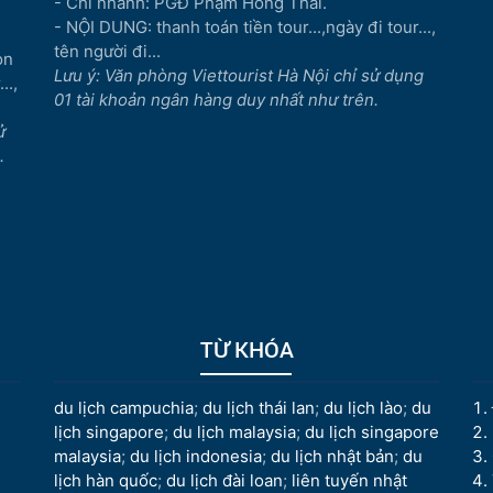
- Chi nhánh: PGĐ Phạm Hồng Thái.
- NỘI DUNG: thanh toán tiền tour...,ngày đi tour...,
tên người đi...
òn
Lưu ý: Văn phòng Viettourist Hà Nội chỉ sử dụng
..,
01 tài khoản ngân hàng duy nhất như trên.
ử
.
TỪ KHÓA
du lịch campuchia
;
du lịch thái lan
;
du lịch lào
;
du
lịch singapore
;
du lịch malaysia
;
du lịch singapore
malaysia
;
du lịch indonesia
;
du lịch nhật bản
;
du
lịch hàn quốc
;
du lịch đài loan
;
liên tuyến nhật