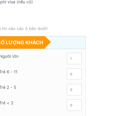
phí visa (nếu có)
 tin vào các ô bên dưới!
SỐ LƯỢNG KHÁCH
Người lớn
Trẻ 6 - 11
Trẻ 2 - 5
Trẻ < 2