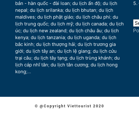
bản - hàn quốc - đài loan
;
du lịch ấn độ
;
du lịch
nepal
;
du lịch srilanka
;
du lịch bhutan
;
du lịch
maldives
;
du lịch phật giáo
;
du lịch châu phi
;
du
lịch trung quốc
;
du lịch mỹ
;
du lịch canada
;
du lịch
P
úc
;
du lịch new zealand
;
du lịch châu âu
;
du lịch
kenya
;
du lịch tanzania
;
du lịch uganda
;
du lịch
bắc kinh
;
du lịch thượng hải
;
du lịch trương gia
giới
;
du lịch tây an
;
du lịch lệ giang
;
du lịch cửu
trại câu
;
du lịch tây tạng
;
du lịch trùng khánh
;
du
lịch cáp nhĩ tân
;
du lịch tân cương
;
du lịch hong
kong
;...
© @Copyright Viettourist 2020