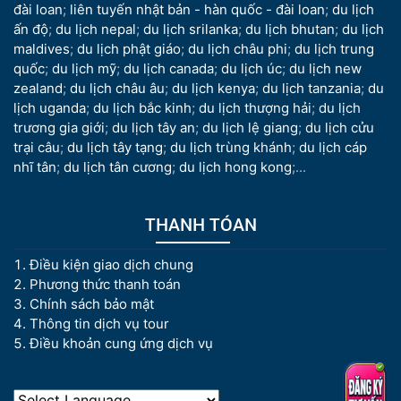
đài loan
;
liên tuyến nhật bản - hàn quốc - đài loan
;
du lịch
ấn độ
;
du lịch nepal
;
du lịch srilanka
;
du lịch bhutan
;
du lịch
maldives
;
du lịch phật giáo
;
du lịch châu phi
;
du lịch trung
quốc
;
du lịch mỹ
;
du lịch canada
;
du lịch úc
;
du lịch new
zealand
;
du lịch châu âu
;
du lịch kenya
;
du lịch tanzania
;
du
lịch uganda
;
du lịch bắc kinh
;
du lịch thượng hải
;
du lịch
trương gia giới
;
du lịch tây an
;
du lịch lệ giang
;
du lịch cửu
trại câu
;
du lịch tây tạng
;
du lịch trùng khánh
;
du lịch cáp
nhĩ tân
;
du lịch tân cương
;
du lịch hong kong
;...
THANH TÓAN
Điều kiện giao dịch chung
Phương thức thanh toán
Chính sách bảo mật
Thông tin dịch vụ tour
Điều khoản cung ứng dịch vụ