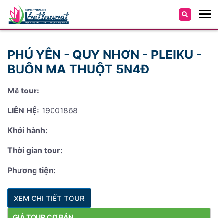
PHÚ YÊN - QUY NHƠN - PLEIKU -
BUÔN MA THUỘT 5N4Đ
Mã tour:
LIÊN HỆ:
19001868
Khởi hành:
Thời gian tour:
Phương tiện:
XEM CHI TIẾT TOUR
GIÁ TOUR CƠ BẢN