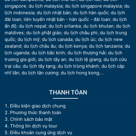
singapore
;
du lịch malaysia
;
du lịch singapore malaysia
;
du
lịch indonesia
;
du lịch nhật bản
;
du lịch hàn quốc
;
du lịch
đài loan
;
liên tuyến nhật bản - hàn quốc - đài loan
;
du lịch
ấn độ
;
du lịch nepal
;
du lịch srilanka
;
du lịch bhutan
;
du lịch
maldives
;
du lịch phật giáo
;
du lịch châu phi
;
du lịch trung
quốc
;
du lịch mỹ
;
du lịch canada
;
du lịch úc
;
du lịch new
zealand
;
du lịch châu âu
;
du lịch kenya
;
du lịch tanzania
;
du
lịch uganda
;
du lịch bắc kinh
;
du lịch thượng hải
;
du lịch
trương gia giới
;
du lịch tây an
;
du lịch lệ giang
;
du lịch cửu
trại câu
;
du lịch tây tạng
;
du lịch trùng khánh
;
du lịch cáp
nhĩ tân
;
du lịch tân cương
;
du lịch hong kong
;...
THANH TÓAN
Điều kiện giao dịch chung
Phương thức thanh toán
Chính sách bảo mật
Thông tin dịch vụ tour
Điều khoản cung ứng dịch vụ