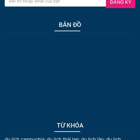
ĐĂNG KÝ
BẢN ĐỒ
TỪ KHÓA
du lịch campuchia
;
du lịch thái lan
;
du lịch lào
;
du lịch