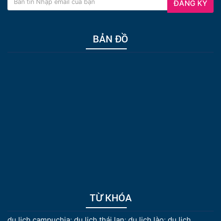
ĐĂNG KÝ
BẢN ĐỒ
TỪ KHÓA
du lịch campuchia
;
du lịch thái lan
;
du lịch lào
;
du lịch