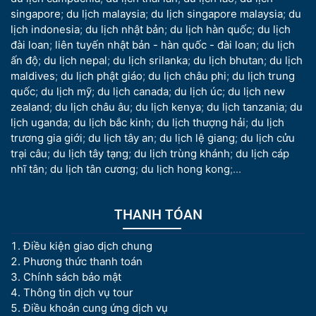
singapore
;
du lịch malaysia
;
du lịch singapore malaysia
;
du
lịch indonesia
;
du lịch nhật bản
;
du lịch hàn quốc
;
du lịch
đài loan
;
liên tuyến nhật bản - hàn quốc - đài loan
;
du lịch
ấn độ
;
du lịch nepal
;
du lịch srilanka
;
du lịch bhutan
;
du lịch
maldives
;
du lịch phật giáo
;
du lịch châu phi
;
du lịch trung
quốc
;
du lịch mỹ
;
du lịch canada
;
du lịch úc
;
du lịch new
zealand
;
du lịch châu âu
;
du lịch kenya
;
du lịch tanzania
;
du
lịch uganda
;
du lịch bắc kinh
;
du lịch thượng hải
;
du lịch
trương gia giới
;
du lịch tây an
;
du lịch lệ giang
;
du lịch cửu
trại câu
;
du lịch tây tạng
;
du lịch trùng khánh
;
du lịch cáp
nhĩ tân
;
du lịch tân cương
;
du lịch hong kong
;...
THANH TÓAN
Điều kiện giao dịch chung
Phương thức thanh toán
Chính sách bảo mật
Thông tin dịch vụ tour
Điều khoản cung ứng dịch vụ