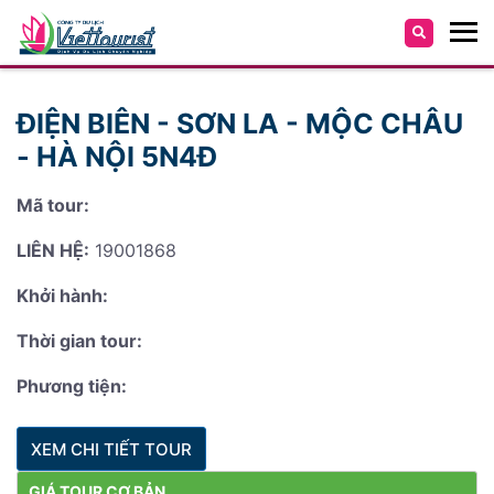
ĐIỆN BIÊN - SƠN LA - MỘC CHÂU
- HÀ NỘI 5N4Đ
Mã tour:
LIÊN HỆ:
19001868
Khởi hành:
Thời gian tour:
Phương tiện:
XEM CHI TIẾT TOUR
GIÁ TOUR CƠ BẢN