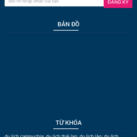
ĐĂNG KÝ
BẢN ĐỒ
TỪ KHÓA
du lịch campuchia
;
du lịch thái lan
;
du lịch lào
;
du lịch