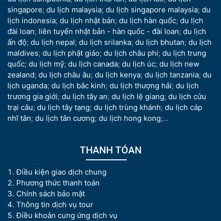
singapore
;
du lịch malaysia
;
du lịch singapore malaysia
;
du
lịch indonesia
;
du lịch nhật bản
;
du lịch hàn quốc
;
du lịch
đài loan
;
liên tuyến nhật bản - hàn quốc - đài loan
;
du lịch
ấn độ
;
du lịch nepal
;
du lịch srilanka
;
du lịch bhutan
;
du lịch
maldives
;
du lịch phật giáo
;
du lịch châu phi
;
du lịch trung
quốc
;
du lịch mỹ
;
du lịch canada
;
du lịch úc
;
du lịch new
zealand
;
du lịch châu âu
;
du lịch kenya
;
du lịch tanzania
;
du
lịch uganda
;
du lịch bắc kinh
;
du lịch thượng hải
;
du lịch
trương gia giới
;
du lịch tây an
;
du lịch lệ giang
;
du lịch cửu
trại câu
;
du lịch tây tạng
;
du lịch trùng khánh
;
du lịch cáp
nhĩ tân
;
du lịch tân cương
;
du lịch hong kong
;...
THANH TÓAN
Điều kiện giao dịch chung
Phương thức thanh toán
Chính sách bảo mật
Thông tin dịch vụ tour
Điều khoản cung ứng dịch vụ