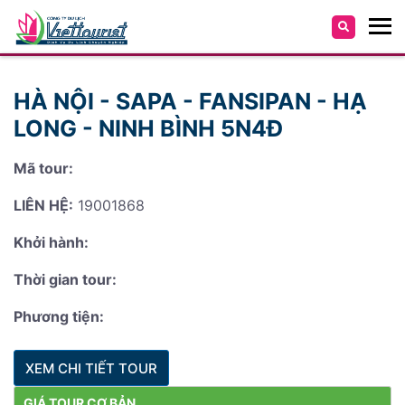
HÀ NỘI - SAPA - FANSIPAN - HẠ
LONG - NINH BÌNH 5N4Đ
Mã tour:
LIÊN HỆ:
19001868
Khởi hành:
Thời gian tour:
Phương tiện:
XEM CHI TIẾT TOUR
GIÁ TOUR CƠ BẢN