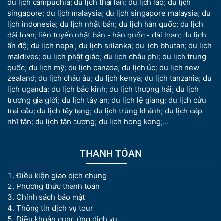
du lịch campuchia
;
du lịch thái lan
;
du lịch lào
;
du lịch
singapore
;
du lịch malaysia
;
du lịch singapore malaysia
;
du
lịch indonesia
;
du lịch nhật bản
;
du lịch hàn quốc
;
du lịch
đài loan
;
liên tuyến nhật bản - hàn quốc - đài loan
;
du lịch
ấn độ
;
du lịch nepal
;
du lịch srilanka
;
du lịch bhutan
;
du lịch
maldives
;
du lịch phật giáo
;
du lịch châu phi
;
du lịch trung
quốc
;
du lịch mỹ
;
du lịch canada
;
du lịch úc
;
du lịch new
zealand
;
du lịch châu âu
;
du lịch kenya
;
du lịch tanzania
;
du
lịch uganda
;
du lịch bắc kinh
;
du lịch thượng hải
;
du lịch
trương gia giới
;
du lịch tây an
;
du lịch lệ giang
;
du lịch cửu
trại câu
;
du lịch tây tạng
;
du lịch trùng khánh
;
du lịch cáp
nhĩ tân
;
du lịch tân cương
;
du lịch hong kong
;...
THANH TÓAN
Điều kiện giao dịch chung
Phương thức thanh toán
Chính sách bảo mật
Thông tin dịch vụ tour
Điều khoản cung ứng dịch vụ