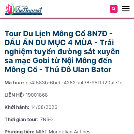
Tour Du Lịch Mông Cổ 8N7Đ -
DẤU ẤN DU MỤC 4 MÙA - Trải
nghiệm tuyến đường sắt xuyên
sa mạc Gobi từ Nội Mông đến
Mông Cổ - Thủ Đô Ulan Bator
Mã tour:
ec4f583b-6beb-4282-a438-95f1d20af71d
LIÊN HỆ:
19001868
Khởi hành:
14/08/2026
Thời gian tour:
7N6Đ
Phương tiện:
MIAT Mongolian Airlines