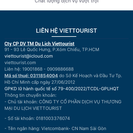
Chất lượng dịch vụ vượt trội
LIÊN HỆ VIETTOURIST
Cty CP DV TM Du Lịch Viettourist
91 - 93 Lê Quốc Hưng, P.Xóm Chiếu, TP.HCM
viettourist@icloud.com
viettourist.com
Liên hệ: 19001868 - 0909886688
Mã số thuế: 0311854004
do Sở Kế Hoạch và Đầu Tư Tp.
Hồ Chí Minh cấp ngày 27/06/2012
GPKD lữ hành quốc tế số 79-400/2022/TCDL-GPLHQT
Thông tin chuyển khoản:
- Chủ tài khoản: CÔNG TY CỔ PHẦN DỊCH VỤ THƯƠNG
MẠI DU LỊCH VIETTOURIST
- Số tài khoản: 0181003376074
- Tên ngân hàng: Vietcombank- CN Nam Sài Gòn