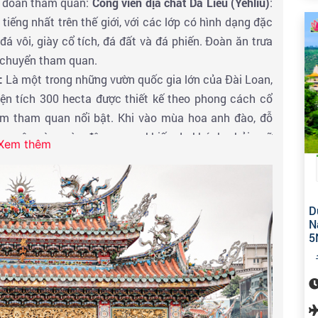
a đoàn tham quan:
Công viên địa chất Dã Liễu (Yehliu)
:
tiếng nhất trên thế giới, với các lớp có hình dạng đặc
á vôi, giày cổ tích, đá đất và đá phiến​. Đoàn ăn trưa
i chuyển tham quan.
:
Là một trong những vườn quốc gia lớn của Đài Loan,
diện tích 300 hecta được thiết kế theo phong cách cổ
iểm tham quan nổi bật. Khi vào mùa hoa anh đào, đỗ
oa mận vào mùa đông… v.v., khiến du khách phải ngỡ
Xem thêm
Thủy Ngũ Hành Tỳ Hưu (Lucky Gem Stone):
Linh vật
ay mắn & Thưởng thức trà và bánh là đặc sản rất tuyệt
D
tặng người thân - Đoàn ăn trưa tại nhà hàng.
N
ham quan:
Chùa Long Sơn
hoặc
Đài Tưởng Niệm Trung
5
Giới Thạch (CKM Memorial Hall)
công trình này được
n của ông Tưởng Giới Thạch - nhà lãnh đạo quan trọng
ến trúc vĩ đại và những bộ sưu tập nghệ thuật quý giá,
nh điểm đến hàng đầu thu hút khách du lịch.