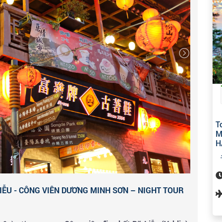
ơi …& hưởng thụ các tiện ích theo sở thích của Qúy
 Phần (Jiufen)
. Tham quan ngôi làng nằm trên núi
c tầm 50km. Làng được xây dọc theo sườn núi gồm 4
ửu Phần bởi trước đây nơi này chỉ có 9 gia đình sinh
 lên họ đều đặt 9 phần cho mỗi sản phẩm. Dần dà Cửu
ay trở thành điểm du lịch nổi tiếng của Đài Loan.
 nhận phòng khách sạn & ăn tối tại nhà hàng - nghỉ
á chợ đêm.
T
M
H
LIỄU - CÔNG VIÊN DƯƠNG MINH SƠN – NIGHT TOUR