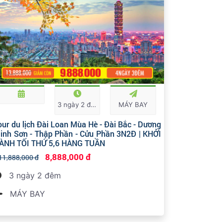
3 ngày 2 đêm
MÁY BAY
our du lịch Đài Loan Mùa Hè - Đài Bắc - Dương
inh Sơn - Thập Phần - Cửu Phần 3N2Đ | KHỞI
ÀNH TỐI THỨ 5,6 HÀNG TUẦN
8,888,000 đ
11,888,000 đ
3 ngày 2 đêm
MÁY BAY