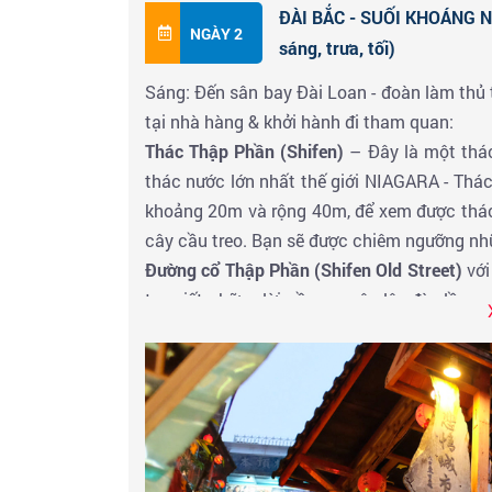
ĐÀI BẮC - SUỐI KHOÁNG 
NGÀY 2
sáng, trưa, tối)
Sáng: Đến sân bay Đài Loan - đoàn làm thủ
tại nhà hàng & khởi hành đi tham quan:
Thác Thập Phần (Shifen)
– Đây là một thác
thác nước lớn nhất thế giới NIAGARA - Thá
khoảng 20m và rộng 40m, để xem được thác 
cây cầu treo. Bạn sẽ được chiêm ngưỡng nhữ
Đường cổ Thập Phần (Shifen Old Street)
với
tay viết những lời cầu nguyện lên đèn lồng và
cửa hàng bán đèn lồng, quà lưu niệm và n
đường sắt cổ. Được xây dựng để vận chuyển t
đưa du khách đi dạo quanh thị trấn, vòng q
sắt này để thả đèn lồng (04 khách/ lồng đèn
Đoàn ăn trưa tại nhà hàng & tham quan 
Onsen của người Nhật.
Đến Khu du lịch Su