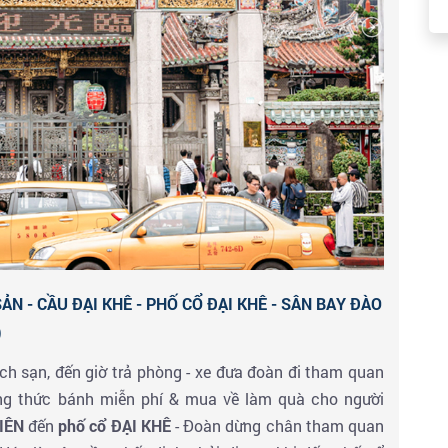
à ngắm nhìn Tòa Nhà Đài Bắc 101, đây là tòa nhà cao
 Đài Loan (không gồm vé lên đỉnh tháp).
 cho bữa tối tại khu
chợ đêm Sĩ Lâm – Shi Lin Night
an hàng, cửa hiệu buôn bán đủ loại mặt hàng từ quần
ua sắm mà còn là nơi vui chơi, giải trí của nhiều lứa
et, là khu chợ đêm nổi tiếng nhất ở Đài Bắc, nơi mua
khách du lịch trong và ngoài nước mở cửa đến tận 4-5
ẢN - CẦU ĐẠI KHÊ - PHỐ CỔ ĐẠI KHÊ - SÂN BAY ĐÀO
)
ách sạn, đến giờ trả phòng - xe đưa đoàn đi tham quan
g thức bánh miễn phí & mua về làm quà cho người
IÊN
đến
phố cổ ĐẠI KHÊ
- Đoàn dừng chân tham quan