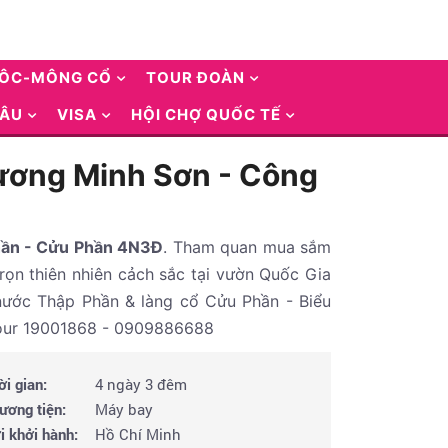
UÔC-MÔNG CỔ
TOUR ĐOÀN
 ÂU
VISA
HỘI CHỢ QUỐC TẾ
Dương Minh Sơn - Công
Phần - Cửu Phần 4N3Đ
. Tham quan mua sắm
rọn thiên nhiên cảch sắc tại vườn Quốc Gia
nước Thập Phần & làng cổ Cửu Phần - Biểu
t tour 19001868 - 0909886688
ời gian:
4 ngày 3 đêm
ương tiện:
Máy bay
i khởi hành:
Hồ Chí Minh