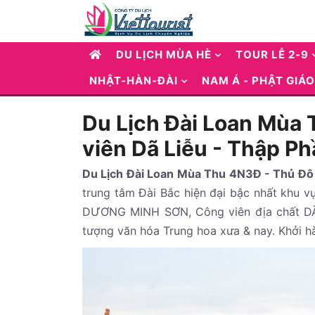
DU LỊCH MÙA HÈ
TOUR LỄ 2-9
NHẬT-HÀN-ĐÀI
NAM Á - PHẬT GIÁO
Du Lịch Đài Loan Mùa 
viên Dã Liễu - Thập P
Du Lịch Đài Loan Mùa Thu 4N3Đ - Thủ Đô
trung tâm Đài Bắc hiện đại bậc nhất khu v
DƯƠNG MINH SƠN, Công viên địa chất DÃ L
tượng văn hóa Trung hoa xưa & nay. Khởi