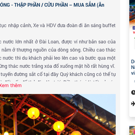
NÓNG - THẬP PHẦN / CỬU PHẦN – MUA SẮM (Ăn
 tục nhập cảnh, Xe và HDV đưa đoàn đi ăn sáng buffet
 nước lớn nhất ở Đài Loan, được ví như bản sao của
c nằm ở thượng nguồn của dòng sông. Chiều cao thác
nước thì du khách phải leo lên cao và bước qua một
D
ng thác nước trắng xóa đổ xuống mặt hồ rất hùng vĩ.
N
v
 tuyến đường sắt cổ tại đây Quý khách cũng có thể tự
 đốt nến để thả đèn lên trời. Điều thú vị là tất cả các
Xem thêm
ơi thả đèn đều nằm ở Shifen Old Street, ngay tuyến
han, giờ đây, nó đã trở thành tuyến đường sắt du lịch
ua sườn núi. Quý khách sẽ đứng ngay trên tuyến đường
)
khu nghỉ dưỡng, suối khoáng nóng theo phong cách
ối Khoáng Nóng
tham quan & trải nghiệm dịch vụ tắm