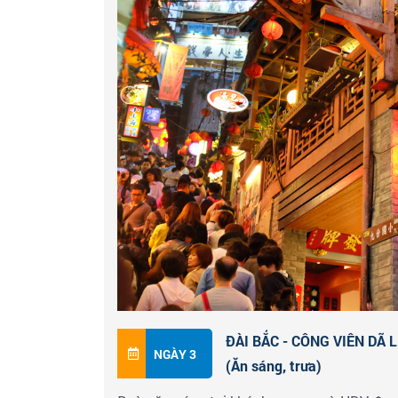
khoáng suối khoáng nóng, thư giãn nghỉ ng
khách (Tự túc phí)
Đoàn tiếp tục di chuyển đến
Làng cổ Cửu
Keelung của Đài Loan, cách thủ đô Đài Bắ
lớp kiến trúc chia theo độ cao. Làng tên C
sống. Mỗi khi mua hàng chuyển từ dưới núi
Phần đã trở thành tên gọi của ngôi làng và n
Chiều đoàn về trung tâm thành phố Đài Bắc
đêm tại khách sạn hoặc cùng HDV khám ph
ĐÀI BẮC - CÔNG VIÊN DÃ 
NGÀY 3
(Ăn sáng, trưa)