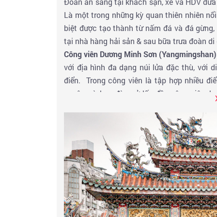
Đoàn ăn sáng tại khách sạn, xe và HDV đư
Là một trong những kỳ quan thiên nhiên nổi 
biệt được tạo thành từ nấm đá và đá gừng, đ
tại nhà hàng hải sản & sau bữa trưa đoàn d
Công viên Dương Minh Sơn (Yangmingshan)
với địa hình đa dạng núi lửa đặc thù, với 
điển. Trong công viên là tập hợp nhiều đ
quyên, và hoa đào nở lấp đầy công viên; h
ngàng trước vẻ đẹp tại nơi đây.
Tham quan mua sắm tại
Bảo tàng Phong 
được người Hoa tin là mang đến tiền tài, m
vời, quý khách có thể mua về làm quà biếu, 
Buổi chiều khám phá trung tâm Đài Bắc t
Chính
hay còn gọi là
Quảng trường Tưởng 
xây dựng nhằm tôn vinh sự nghiệp và di sả
trong lịch sử hiện đại của Đài Loan. Với ki
Đài tưởng niệm Tưởng Giới Thạch đã trở thà