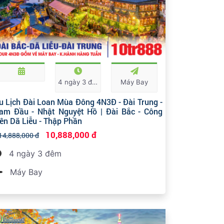
4 ngày 3 đêm
Máy Bay
u Lịch Đài Loan Mùa Đông 4N3Đ - Đài Trung -
am Đầu - Nhật Nguyệt Hồ | Đài Bắc - Công
iên Dã Liễu - Thập Phần
10,888,000 đ
14,888,000 đ
4 ngày 3 đêm
Máy Bay