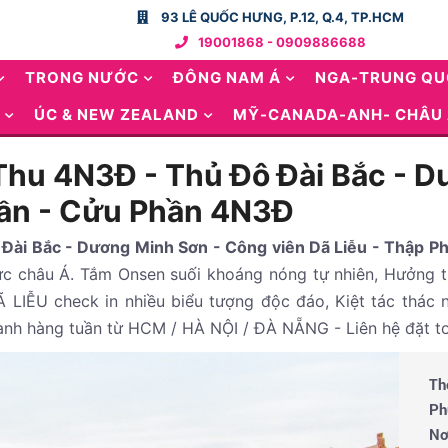
93 LÊ QUỐC HƯNG, P.12, Q.4, TP.HCM
19001868 - 0909886688
TRONG NƯỚC
ĐÔNG NAM Á
NGA-TRUNG Q
ÚC & NEW ZEALAND
MỸ-CANADA-ANH- CHÂU
Thu 4N3Đ - Thủ Đô Đài Bắc - 
hần - Cửu Phần 4N3Đ
 Đài Bắc - Dương Minh Sơn - Công viên Dã Liễu - Thập 
ực châu Á. Tắm Onsen suối khoáng nóng tự nhiên, Hưởng t
IỄU check in nhiều biểu tượng độc đáo, Kiệt tác thác 
 hành hàng tuần từ HCM / HÀ NỘI / ĐÀ NẴNG - Liên hệ đặ
Th
Ph
Nơ