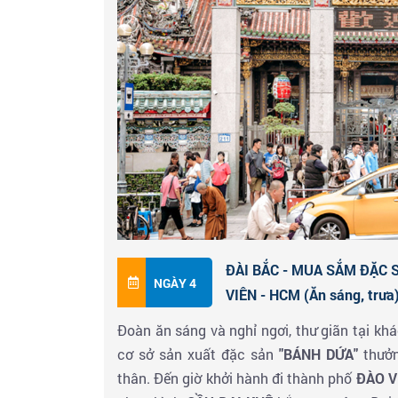
Đến Tòa Tháp Taipei 101 tầng
: Chụp hình v
nhất và là biểu tượng cho sự phát triển của
Đoàn tham quan và khám phá ẩm thực thay
Market
- Khu trung tâm luôn đầy ấp các gi
áo cho đến đồ gia dụng, thỏa mãn nhu cầu m
tuổi. Chợ đêm Sĩ Lâm – Shi Lin Night Mark
sắm ưa thích của người dân địa phương và 
giờ sáng.
Đoàn nghỉ đêm tại khách sạn.
ĐÀI BẮC - MUA SẮM ĐẶC S
NGÀY 4
VIÊN - HCM (Ăn sáng, trưa
Đoàn ăn sáng và nghỉ ngơi, thư giãn tại kh
cơ sở sản xuất đặc sản
"BÁNH DỨA"
thưởn
thân. Đến giờ khởi hành đi thành phố
ĐÀO V