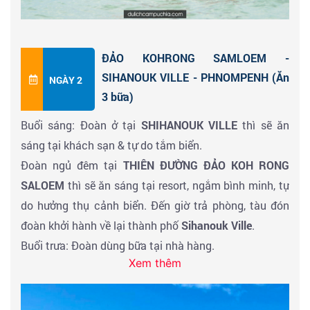
hành đến thành phố biển
SIHANOUK VILLE
- được đặt
tên theo
cựu quốc vương Campuchia Norodom
Sihanouk.
ĐẢO KOHRONG SAMLOEM -
Quý khách sẽ được trải nghiệm đường cao tốc đầu
SIHANOUK VILLE - PHNOMPENH (Ăn
NGÀY 2
tiên kết nối thủ đô
Phnom Penh
và thành phố cảng
3 bữa)
Preah Sihanouk
dài 187km và chỉ mất chưa đến 2h
Buổi sáng: Đoàn ở tại
SHIHANOUK VILLE
thì sẽ ăn
xe/mở ra tuyến du lịch đến Thiên Đường biển đảo
sáng tại khách sạn & tự do tắm biển.
Sihanouk
tuyệt vời.
Đoàn ngủ đêm tại
THIÊN ĐƯỜNG ĐẢO KOH RONG
Đến
SIHANOUK VILLE – NƠI ĐƯỢC VÍ NHƯ
SALOEM
thì sẽ ăn sáng tại resort, ngắm bình minh, tự
“MALDIVES CỦA RIÊNG CAMPUCHIA”
đoàn :
do hưởng thụ cảnh biển. Đến giờ trả phòng, tàu đón
- Tham quan và chiêm ngưỡng
TOÀN CẢNH THÀNH
đoàn khởi hành về lại thành phố
Sihanouk Ville
.
PHỐ
Buổi trưa: Đoàn dùng bữa tại nhà hàng.
- Chụp hình tại
QUẢNG TRƯỜNG TƯỢNG SƯ TỬ
Xem thêm
Buổi chiều: Đến giờ khởi hành về
THỦ ĐÔ
- ĐI CHỢ MUA SẮM HẢI SẢN
PHNOMPENH
ăn tối tại nhà hàng & nhận phòng khách
- TỰ DO TẮM BIỂN theo sở thích tại các bãi biển đẹp
sạn nghỉ ngơi, tư do khám phá Phnompenh về đêm với