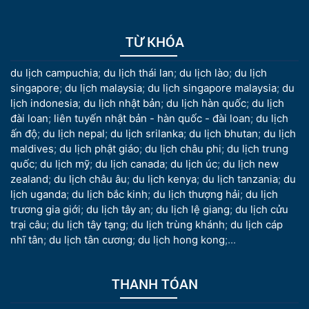
TỪ KHÓA
du lịch campuchia
;
du lịch thái lan
;
du lịch lào
;
du lịch
singapore
;
du lịch malaysia
;
du lịch singapore malaysia
;
du
lịch indonesia
;
du lịch nhật bản
;
du lịch hàn quốc
;
du lịch
đài loan
;
liên tuyến nhật bản - hàn quốc - đài loan
;
du lịch
ấn độ
;
du lịch nepal
;
du lịch srilanka
;
du lịch bhutan
;
du lịch
maldives
;
du lịch phật giáo
;
du lịch châu phi
;
du lịch trung
quốc
;
du lịch mỹ
;
du lịch canada
;
du lịch úc
;
du lịch new
zealand
;
du lịch châu âu
;
du lịch kenya
;
du lịch tanzania
;
du
lịch uganda
;
du lịch bắc kinh
;
du lịch thượng hải
;
du lịch
trương gia giới
;
du lịch tây an
;
du lịch lệ giang
;
du lịch cửu
trại câu
;
du lịch tây tạng
;
du lịch trùng khánh
;
du lịch cáp
nhĩ tân
;
du lịch tân cương
;
du lịch hong kong
;...
THANH TÓAN