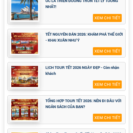
ÚC LÀ THIÊN ĐƯỜNG TRỐN TẾT LÝ TƯỞNG
NHẤT!
XEM CHI TIẾT
TẾT NGUYÊN ĐÁN 2026: KHÁM PHÁ THẾ GIỚI
- KHAI XUÂN NHƯ Ý
XEM CHI TIẾT
LỊCH TOUR TẾT 2026 NGÀY ĐẸP - Còn nhận
khách
XEM CHI TIẾT
TỔNG HỢP TOUR TẾT 2026: NÊN ĐI ĐÂU VỚI
NGÂN SÁCH CỦA BẠN?
XEM CHI TIẾT