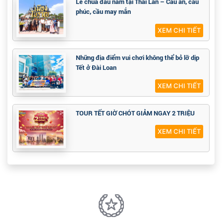
Lễ chùa đầu năm tại Thái Lan – Cầu an, cầu
phúc, cầu may mắn
XEM CHI TIẾT
Những địa điểm vui chơi không thể bỏ lỡ dịp
Tết ở Đài Loan
XEM CHI TIẾT
TOUR TẾT GIỜ CHÓT GIẢM NGAY 2 TRIỆU
XEM CHI TIẾT