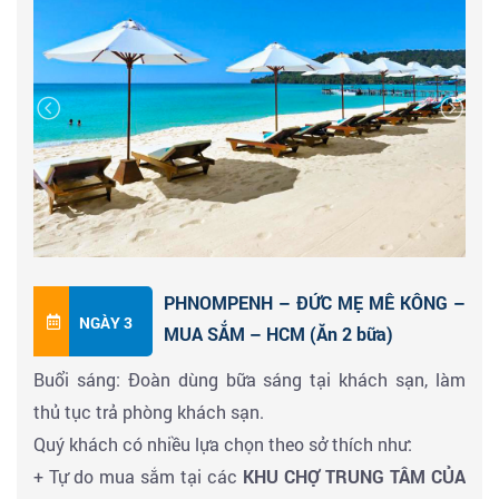
bao quanh thành phố như:
VICTORY BEACH,
nhiều hoạt động giải trí sôi động như trải nghiệm
LAMHERKAY BEACH, KOH POS BEACH,
phương tiện xe tuktuk khám phá
ĐẢO KIM CƯƠNG,
INDEPENDENCE BEACH, SOKHA BEACH,
ẨM THỰC CHỢ ĐÊM, MASSAGE CỔ
SERENDIPITY BEACH, OCHHEUTEAL BEACH VÀ
TRUYỀN CAMPUCHIA, BAR, CLUB
(chi phí tự túc).
OTRES BEACH.
Bãi biển nơi đây sóng nhẹ, lặng gió, bờ
cát trắng mịn và tuyệt nhiên không có mảnh vỏ sò, vỏ
ốc, đá vụn hay san hô vỡ. Mỗi bãi biển đều có nét hấp
dẫn riêng nơi đông đúc nhộn nhịp với nhà hàng, quán
ăn, nơi bình yên, tĩnh lặng, nơi tràn ngập dịch vụ vui
chơi, giải trí hấp dẫn.
PHNOMPENH – ĐỨC MẸ MÊ KÔNG –
NGÀY 3
Hoặc Quý khách có thể đăng ký
VIPTOUR NGỦ ĐÊM
MUA SẮM – HCM (Ăn 2 bữa)
TRÊN THIÊN ĐƯỜNG ĐẢO KOH RONG
SALOEM
(Bao
Buổi sáng: Đoàn dùng bữa sáng tại khách sạn, làm
gồm: vé tàu cao tốc khứ hồi + 1 đêm resort + Check in
thủ tục trả phòng khách sạn.
cảnh đẹp + ngắm hoàng hôn trên đảo + ăn tối
Quý khách có nhiều lựa chọn theo sở thích như:
1.500.000/khách)
+ Tự do mua sắm tại các
KHU CHỢ TRUNG TÂM CỦA
Buổi tối: Đoàn ở tại
SHIHANOUK VILLE
thì sẽ tự do