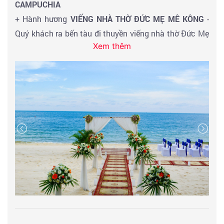
CAMPUCHIA
khám phá ẩm thực địa phương về đêm.
+ Hành hương
VIẾNG NHÀ THỜ ĐỨC MẸ MÊ KÔNG
-
Quý khách ra bến tàu đi thuyền viếng nhà thờ Đức Mẹ
Xem thêm
Mekong. Tượng Đức Mẹ cao 1,50m, nặng 130kg được
đặt trên núi cao 1,80m bên cạnh ngôi thánh đường.
Hàng ngày có nhiều khách hành hương xa gần, Công
giáo cũng như tôn giáo khác đến cầu nguyện. Nhiều
ơn lành hồn xác mà Mẹ Maria ban xuống cho họ, đặc
biệt là ơn lành bệnh, ơn may mắn trong việc làm ăn,
ơn hòa thuận an vui trong gia đình, bình an trong cuộc
sống và nhiều ơn lành khác nữa…
Buổi trưa: Đoàn thưởng thức
BUFFET TONLE BASSAC
với gần 100 món ăn vô cùng hấp dẫn. Đến giờ đoàn
khởi hành về lại TP.HCM. Kết thúc tour - Chia tay quý
khách và hẹn gặp lại.