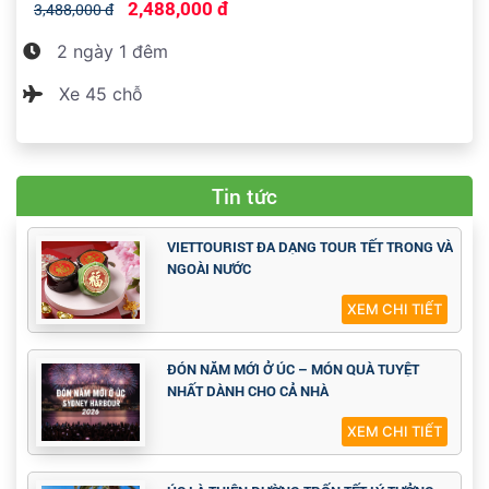
2,488,000 đ
3,488,000 đ
2 ngày 1 đêm
Xe 45 chỗ
Tin tức
VIETTOURIST ĐA DẠNG TOUR TẾT TRONG VÀ
NGOÀI NƯỚC
XEM CHI TIẾT
ĐÓN NĂM MỚI Ở ÚC – MÓN QUÀ TUYỆT
NHẤT DÀNH CHO CẢ NHÀ
XEM CHI TIẾT