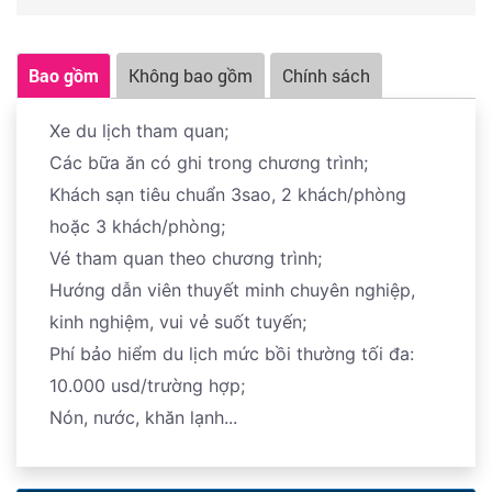
XIN LƯU Ý: Quý khách vui lòng xem kỹ chương trình, giá
tour, các khoản bao gồm và không bao gồm được liệt kê
Bao gồm
Không bao gồm
Chính sách
chi tiết trong chương trình trước khi quyết định đăng ký.
Chương trình có thể thay đổi thứ tự cho phù hợp với
Xe du lịch tham quan;
tình hình thực tế của đoàn (thời tiết, thiên tai, dịch bệnh,
Các bữa ăn có ghi trong chương trình;
lễ hội tại các điểm đến, …vv…) nhưng vẫn đảm bảo đầy
Khách sạn tiêu chuẩn 3sao, 2 khách/phòng
đủ các điểm tham quan như chương trình đính kèm.
hoặc 3 khách/phòng;
Trong trường hợp điểm tham quan bị đóng cửa do
Vé tham quan theo chương trình;
nguyên nhân khách quan… Công ty sẽ thay thế bằng
Hướng dẫn viên thuyết minh chuyên nghiệp,
điểm tham quan khác phù hợp
kinh nghiệm, vui vẻ suốt tuyến;
Phí bảo hiểm du lịch mức bồi thường tối đa:
10.000 usd/trường hợp;
Nón, nước, khăn lạnh...