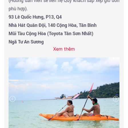
(Hướng dẫn viên sẽ liên hệ Quý khách sắp xếp giờ đón
phù hợp).
93 Lê Quốc Hưng, P13, Q4
Nhà Hát Quân Đội, 140 Cộng Hòa, Tân Bình
Mũi Tàu Cộng Hòa (Toyota Tân Sơn Nhất)
Ngã Tư An Sương
Xem thêm
Bến Xe Củ Chi (Quốc Lộ 22)
Bánh Canh 5 Dung Trảng Bàng, Tây Ninh
Cửa khẩu Mộc Bài - Tây Ninh
Đoàn dừng chân ăn sáng với đặc sản
BÁNH CANH
TRẢNG BÀNG.
Đến cửa khẩu
QUỐC TẾ MỘC BÀI
đoàn làm thủ tục
XUẤT CẢNH VIỆT NAM và làm thủ tục
NHẬP CẢNH
DU
LỊCH CAMPUCHIA
(cửa khẩu Vip nhanh gọn không
phải xếp hàng). Sau đó khởi hành đi
PHNOMPENH.
Buổi trưa: đoàn dùng bữa trưa tại nhà hàng và khởi