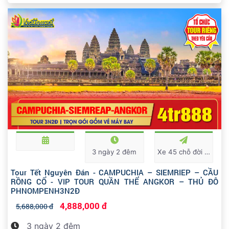
3 ngày 2 đêm
Xe 45 chỗ đời mới
Tour Tết Nguyên Đán - CAMPUCHIA – SIEMRIEP – CẦU
RỒNG CỔ - VIP TOUR QUẦN THỂ ANGKOR – THỦ ĐÔ
PHNOMPENH3N2Đ
4,888,000 đ
5,688,000 đ
3 ngày 2 đêm