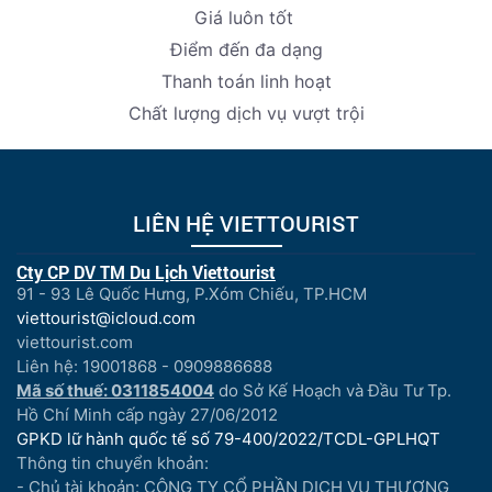
Giá luôn tốt
Điểm đến đa dạng
Thanh toán linh hoạt
Chất lượng dịch vụ vượt trội
LIÊN HỆ VIETTOURIST
Cty CP DV TM Du Lịch Viettourist
91 - 93 Lê Quốc Hưng, P.Xóm Chiếu, TP.HCM
viettourist@icloud.com
viettourist.com
Liên hệ: 19001868 - 0909886688
Mã số thuế: 0311854004
do Sở Kế Hoạch và Đầu Tư Tp.
Hồ Chí Minh cấp ngày 27/06/2012
GPKD lữ hành quốc tế số 79-400/2022/TCDL-GPLHQT
Thông tin chuyển khoản:
- Chủ tài khoản: CÔNG TY CỔ PHẦN DỊCH VỤ THƯƠNG